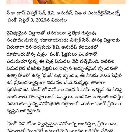
మాస్ కా దాస్ విశ్వక్ సేన్, కె.వి. అనుదీప్, సితార ఎంటర్‌టైన్‌మెంట్స్
‘ఫంకీ’ ఏప్రిల్ 3, 2026న విడుదల
వైవిధ్యమైన చిత్రాలతో తనకంటూ ప్రత్యేక గుర్తింపు
సంపాదించుకున్న కథానాయకుడు విశ్వక్ సేన్, హాస్య చిత్రాలకు
చిరునామాగా మారిన దర్శకుడు కె.వి. అనుదీప్ కలయికలో
రూపొందుతోన్న చిత్రం ‘ఫంకీ’. ప్రేక్షకులు ఎంతగానో
ఎదురుచూస్తున్న ఈ చిత్ర విడుదల తేదీ వచ్చేసింది. ఇటీవల
విడుదలైన టీజర్‌కు ప్రేక్షకులు ఇచ్చిన అద్భుతమైన స్పందనతో
ఉత్సాహంలో ఉన్న ‘ఫంకీ’ చిత్ర బృందం, ఈ సినిమాను 2026 ఏప్రిల్
3న ప్రపంచవ్యాప్తంగా విడుదల చేయనున్నట్లు తాజాగా
ప్రకటించింది. టీజర్ తో వినోదాల విందుకి హామీ ఇచ్చిన ఈ సినిమాపై
అంచనాలు తారాస్థాయిలో ఉన్నాయి. అందరూ అత్యంత ఆసక్తిగా
ఎదురుచూస్తున్న వినోదభరిత చిత్రాలలో ఒకటిగా ‘ఫంకీ’ ప్రేక్షకుల
దృష్టిని ఆకర్షిస్తోంది.
‘ఫంకీ’ సినిమా కోసం స్వచ్ఛమైన వినోదాన్ని అందిస్తూ, ప్రేక్షకులను
నవ్వులతో ముంచెత్తే అద్భుతమైన బృందం ఒకచోట చేరింది.