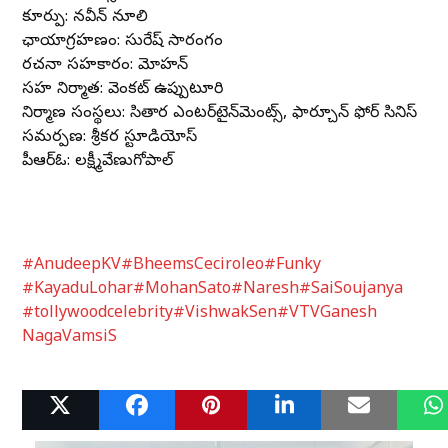
కూర్పు: నవీన్ నూలి
ఛాయాగ్రహణం: సురేష్ సారంగం
రచనా సహకారం: మోహన్
సహ నిర్మాత: వెంకట్ ఉప్పుటూరి
నిర్మాణ సంస్థలు: సితార ఎంటర్‌టైన్‌మెంట్స్, ఫార్చూన్ ఫోర్ సినిమాస్
సమర్పణ: శ్రీకర స్టూడియోస్
పీఆర్ఓ: లక్ష్మీవేణుగోపాల్
#AnudeepKV
#BheemsCeciroleo
#Funky
#KayaduLohar
#MohanSato
#Naresh
#SaiSoujanya
#tollywoodcelebrity
#VishwakSen
#VTVGanesh
NagaVamsiS
Related Posts