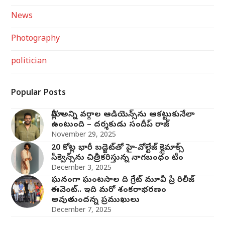
News
Photography
politician
Popular Posts
మోగ్లీ’ అన్ని వర్గాల ఆడియెన్స్‌ను ఆకట్టుకునేలా
ఉంటుంది – దర్శకుడు సందీప్ రాజ్
November 29, 2025
20 కోట్ల భారీ బడ్జెట్‌తో హై-వోల్టేజ్ క్లైమాక్స్
సీక్వెన్స్‌ను చిత్రీకరిస్తున్న నాగబంధం టీం
December 3, 2025
ఘనంగా ఘంటసాల ది గ్రేట్ మూవీ ప్రీ రిలీజ్
ఈవెంట్.. ఇది మరో శంకరాభరణం
అవుతుందన్న ప్రముఖులు
December 7, 2025