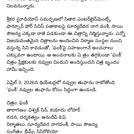
నిలవనున్నారు.
శ్రీకర స్టూడియోస్ సమర్పణలో సితార ఎంటర్‌టైన్‌మెంట్స్,
ఫార్చూన్ ఫోర్ సినిమాస్ పతాకాలపై సూర్యదేవర నాగ వంశీ, సాయి
సౌజన్య ఎక్కడా రాజీ పడకుండా ఈ చిత్రాన్ని నిర్మిస్తున్నారు. ఎన్నో
విజయవంతమైన చిత్రాలను అందించిన నిర్మాణ సంస్థల నుంచి
వస్తున్న సినిమా కావడంతో, ‘ఫంకీ’పై సహజంగానే అంచనాలు
ఎక్కువగా ఉంటాయి. ఆ అంచనాలకు ఏ మాత్రం తగ్గకుండా ‘ఫంకీ’
చిత్రం ప్రేక్షకులకు నవ్వుల విందుని అందిస్తుందని చిత్ర బృందం
హామీ ఇచ్చింది.
ఏప్రిల్ 3, 2026న థియేటర్లలో నవ్వుల తుఫాను రాబోతోంది.
‘ఫంకీ’ నవ్వుల తుఫాను కోసం సిద్దంగా ఉండండి.
చిత్రం: ఫంకీ
తారాగణం: విశ్వక్ సేన్, కయాదు లోహర్‌
రచన, దర్శకత్వం: అనుదీప్ కె.వి.
నిర్మాతలు: సూర్యదేవర నాగవంశీ, సాయి సౌజన్య
సంగీతం: భీమ్స్ సిసిరోలియో