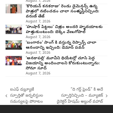
August 7, 2026
‘కొరియన్ కనకరాజు’ రెండు డైమెన్షన్స్ ఉన్న
పాత్రలో నటించడం చాలా సంతృప్తినిచ్చింది:
వరుణ్ తేజ్
August 7, 2026
‘హుషార్‌ పిట్టలు’ చిత్రం అందరి హృదయాలకు
హత్తుకుంటుంది: బెక్కెం వేణుగోపాల్‌
August 7, 2026
‘బంగారం’ సాంగ్ కి వస్తున్న రెస్పాన్స్ చాలా
ఆనందాన్ని ఇచ్చింది: డెమాన్ పవన్
August 7, 2026
‘అనకాపల్లి’ మూవీని థియేటర్లో చూసి పెద్ద
విజయాన్ని అందించాలని కోరుకుంటున్నాను:
సోనూ సూద్
August 7, 2026
ఐఎఫ్ డబ్ల్యూజే
“ది గర్ల్ ఫ్రెండ్” కి అదే
స్పూర్తితో జర్నలిస్టుల
స్ఫూర్తినిచ్చింది – మ్యూజిక్
previous
next
సమస్యలపై పోరాటం
డైరెక్టర్ హేషమ్ అబ్దుల్ వహాబ్
post:
post: