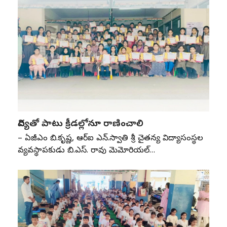
విద్యతో పాటు క్రీడల్లోనూ రాణించాలి
– ఏజీఎం బి.కృష్ణ, ఆర్‌ఐ ఎన్‌.స్వాతి శ్రీ చైతన్య విద్యాసంస్థల
వ్యవస్థాపకుడు బి.ఎస్‌. రావు మెమోరియల్‌…