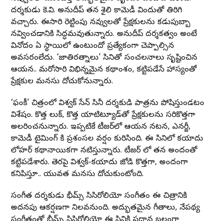
దర్శకుడు కె.వి. అనుదీప్ తన శైలి కామెడీ విందుతో తిరిగి
వచ్చారు. ఈసారి రెట్టింపు నవ్వులతో ప్రేక్షకులను కడుపుబ్బా
నవ్వించడానికి సిద్ధమవుతున్నారు. అనుదీప్ దర్శకత్వం అంటే
వినోదం ఏ స్థాయిలో ఉంటుందో ప్రత్యేకంగా చెప్పాల్సిన
అవసరంలేదు. ‘జాతిరత్నాలు’ సినిమాతో సంచలనాలు సృష్టించిన
ఆయన.. మరోసారి విభిన్నమైన కథాంశం, కట్టిపడేసే హాస్యంతో
ప్రేక్షకుల మనసు దోచుకోనున్నారు.
‘ఫంకీ’ చిత్రంలో విశ్వక్ సేన్ సినీ దర్శకుడి పాత్రను పోషిస్తుండటం
విశేషం. కొత్త లుక్, కొత్త యాటిట్యూడ్‌తో ప్రేక్షకులను సరికొత్తగా
అలరించనున్నారు. ఇప్పటికే టీజర్‌లో ఆయన నటన, ఎనర్జీ,
కామెడీ టైమింగ్ కి ప్రశంసల వర్షం కురిసింది. ఈ సినిమాలో కయాదు
లోహర్‌ కథానాయికగా నటిస్తున్నారు. టీజర్ లో తన అందంతో
కట్టిపడేశారు. తెరపై విశ్వక్-కయాదు జోడి కొత్తగా, అందంగా
కనిపిస్తూ.. యువత మనసు దోచుకుంటోంది.
సంగీత దర్శకుడు భీమ్స్ సిసిరోలియో సంగీతం ఈ చిత్రానికి
అదనపు ఆకర్షణగా నిలవనుంది. అద్భుతమైన గీతాలు, నేపథ్య
సంగీతంతో భీమ్స్ సిసిరోలియో ఈ సినిమాకి ప్రధాన బలంగా