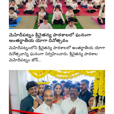
మెహిదీపట్నం శ్రీచైతన్య పాఠశాలలో ఘనంగా
అంతర్జాతీయ యోగా దినోత్సవం
మెహిదీపట్నంలోని శ్రీచైతన్య పాఠశాలలో అంతర్జాతీయ యోగా
దినోత్సవాన్ని ఘనంగా నిర్వహించారు. శ్రీచైతన్య పాఠశాల
మెహిదీపట్నం జోన్‌…