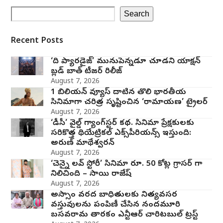
Search
Recent Posts
‘ది ప్యారడైజ్’ మునుపెన్నడూ చూడని యాక్షన్
బ్లడ్ బాత్ టీజర్ రిలీజ్
August 7, 2026
1 బిలియన్ వ్యూస్ దాటిన తొలి భారతీయ
సినిమాగా చరిత్ర సృష్టించిన ‘రామాయణ’ ట్రైలర్
August 7, 2026
‘డీసీ’ వైల్డ్ గ్యాంగ్‌స్టర్ కథ. సినిమా ప్రేక్షకులకు
సరికొత్త థియేట్రికల్ ఎక్స్‌పీరియన్స్ ఇస్తుంది:
అరుణ్ మాథేశ్వరన్
August 7, 2026
‘చెన్నై లవ్ స్టోరీ’ సినిమా రూ. 50 కోట్ల గ్రాసర్ గా
నిలిచింది – సాయి రాజేష్
August 7, 2026
అస్సాం వరద బాధితులకు నిత్యవసర
వస్తువులను పంపిణీ చేసిన నందమూరి
బసవరామ తారకం ఎన్టీఆర్ చారిటబుల్ ట్రస్ట్