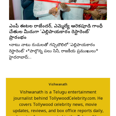
ఎంపీ ఈటల రాజేందర్, ఎమ్మెల్యే ఆరెకపూడి గాంధీ
చేతుల మీదుగా ‘ఎల్లిపాయకారం రెస్టారెంట్’
ప్రారంభం
▪️నాటు నాటు రుచులతో గచ్చిబౌలిలో 'ఎల్లిపాయకారం
రెస్టారెంట్' ▪️*పాల్గొన్న పలు సినీ, రాజకీయ ప్రముఖులు*
హైదరాబాద్:…
Vishwanath
Vishwanath is a Telugu entertainment
journalist behind TollywoodCelebrity.com. He
covers Tollywood celebrity news, movie
updates, reviews, and box office reports daily,