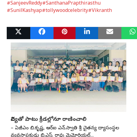
#SanjeevReddy
#SanthanaPrapthirasthu
#SunilKashyap
#tollywoodcelebrity
#Vikranth
Related Posts
విద్యతో పాటు క్రీడల్లోనూ రాణించాలి
– ఏజీఎం బి.కృష్ణ, ఆర్‌ఐ ఎన్‌.స్వాతి శ్రీ చైతన్య విద్యాసంస్థల
వ్యవస్థాపకుడు బి.ఎస్‌. రావు మెమోరియల్‌…