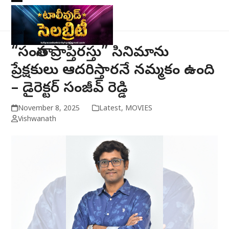
Skip
Open
Close
to
mobile
mobile
content
menu
menu
“సంతాన ప్రాప్తిరస్తు” సినిమాను
ప్రేక్షకులు ఆదరిస్తారనే నమ్మకం ఉంది
– డైరెక్టర్ సంజీవ్ రెడ్డి
November 8, 2025
Latest
,
MOVIES
Vishwanath