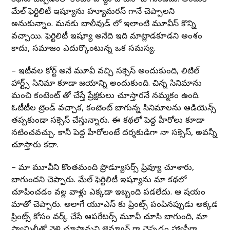
మేల్ ఫెర్టిలిటీ ఇష్యూను హ్యూమరస్ గానే చెప్పాలని
అనుకున్నాం. మనకు బాలీవుడ్ లో ఇలాంటి మూవీస్ కొన్ని
వచ్చాయి. ఫెర్టిలిటీ ఇష్యూ అనేది ఇది మాట్లాడకూడని అంశం
కాదు, సమాజం ఎదుర్కొంటున్న ఒక సమస్య.
– ఇటీవల కోర్ట్ అనే మూవీ వచ్చి సక్సెస్ అందుకుంది, లిటిల్
హార్ట్స్ సినిమా కూడా విజయాన్ని అందుకుంది. చిన్న సినిమాను
మంచి కంటెంట్ తో చేస్తే ప్రేక్షకులు చూస్తారనే నమ్మకం ఉంది.
ఓటీటీల ట్రెండ్ వచ్చాక, కంటెంట్ బాగున్న సినిమాలను ఆడియెన్స్
తప్పకుండా సక్సెస్ చేస్తున్నారు. ఈ కథలో పెద్ద హీరోలు కూడా
నటించవచ్చు. కానీ పెద్ద హీరోలంటే దర్శకుడిగా నా సక్సెస్, అవన్నీ
చూస్తారు కదా.
– మా మూవీని కొంతమంది ప్రొడ్యూసర్స్ ప్రివ్యూ చూశారు,
బాగుందని చెప్పారు. మేల్ ఫెర్టిలిటీ ఇష్యూను మా కథలో
చూపించడం వల్ల వాళ్లు ఎక్కడా ఇబ్బంది పడలేదు. ఆ విషయం
మాతో చెప్పారు. అలాగే యూఎస్ కు ప్రింట్స్ పంపినప్పుడు అక్కడ
ప్రింట్స్ కోసం వర్క్ చేసే ఆపరేటర్స్ మూవీ చూసి బాగుంది, మా
ఫ్యామిలీతో వెళ్లి చూస్తామని జెన్యూన్ గా చెప్పడం హ్యాపీగా