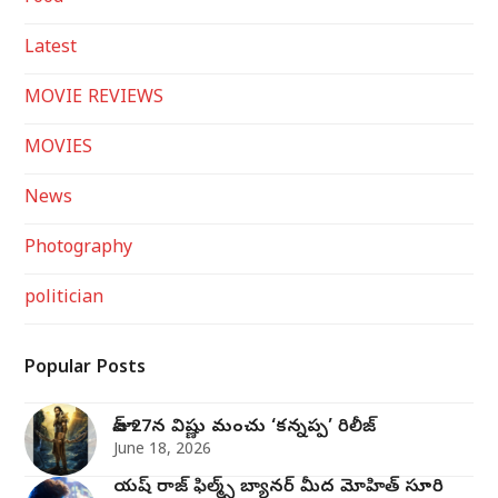
Latest
MOVIE REVIEWS
MOVIES
News
Photography
politician
Popular Posts
జూన్ 27న విష్ణు మంచు ‘కన్నప్ప’ రిలీజ్
June 18, 2026
యష్ రాజ్ ఫిల్మ్స్ బ్యానర్ మీద మోహిత్ సూరి