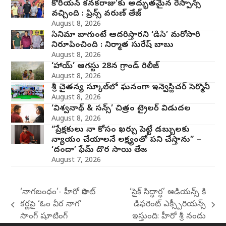
కొరియన్ కనకరాజు’కు అద్భుతమైన రెస్పాన్స్
వచ్చింది : ప్రిన్స్ వరుణ్ తేజ్
August 8, 2026
సినిమా బాగుంటే ఆదరిస్తారని ‘డిసి’ మరోసారి
నిరూపించింది : నిర్మాత సురేష్ బాబు
August 8, 2026
‘హాయ్’ ఆగస్టు 28న గ్రాండ్ రిలీజ్
August 8, 2026
శ్రీ చైతన్య స్కూల్‌లో ఘనంగా ఇన్వెస్టిచర్‌ సెర్మొనీ
August 8, 2026
‘విశ్వనాథ్ & సన్స్’ చిత్రం ట్రైలర్ విడుదల
August 8, 2026
“ప్రేక్షకులు నా కోసం ఖర్చు పెట్టే డబ్బులకు
న్యాయం చేయాలనే లక్ష్యంతో పని చేస్తాను” –
‘దందా’ ఫేమ్ దొర సాయి తేజ
August 7, 2026
‘నాగబంధం’- హీరో విరాట్
‘సైక్ సిద్ధార్థ’ ఆడియన్స్ కి
కర్ణపై ‘ఓం వీర నాగ’
డిఫరెంట్ ఎక్స్పీరియన్స్
previous
next
సాంగ్ షూటింగ్
ఇస్తుంది: హీరో శ్రీ నందు
post:
post: