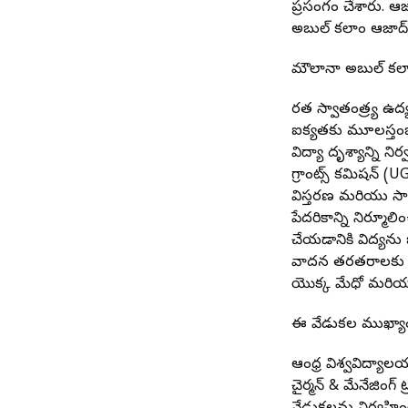
ప్రసంగం చేశారు. ఆ
అబుల్ కలాం ఆజాద్ ట్
మౌలానా అబుల్ కల
భారత స్వాతంత్ర్య
ఐక్యతకు మూలస్తంభమ
విద్యా దృశ్యాన్ని
గ్రాంట్స్ కమిషన్ (U
విస్తరణ మరియు సా
పేదరికాన్ని నిర్మూల
చేయడానికి విద్యను
వాదన తరతరాలకు స్ఫ
యొక్క మేధో మరియు 
ఈ వేడుకల ముఖ్యా
ఆంధ్ర విశ్వవిద్యా
చైర్మన్ & మేనేజింగ్ 