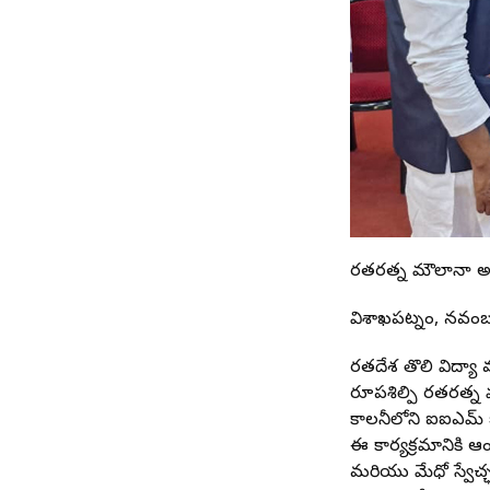
భారతరత్న మౌలానా 
విశాఖపట్నం, నవంబ
భారతదేశ తొలి విద్
రూపశిల్పి భారతరత్
కాలనీలోని ఐఐఎమ్ 
ఈ కార్యక్రమానికి ఆం
మరియు మేధో స్వేచ