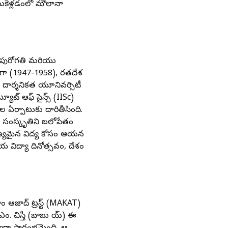
సుకెళ్లడంలో మౌలానా
య పురోగతి మరియు
గా (1947-1958), భారతదేశ
 దార్శనికత యూనివర్సిటీ
్యూట్ ఆఫ్ సైన్స్ (IISc)
ర్పాటుకు దారితీసింది.
్రమ సంస్కృతిని బలోపేతం
నాణ్యమైన విద్య కోసం ఆయన
 విద్యా దినోత్సవం, దేశం
 ఆజాద్ ట్రస్ట్ (MAKAT)
.ఎం. చిస్తీ (బాబు భాయ్) ఈ