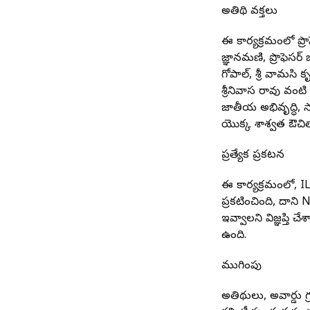
అతిథి వక్తలు
ఈ కార్యక్రమంలో ప్రొఫ
జ్ఞానమణి, ప్రొఫెసర్
గోపాల్, శ్రీ వామసి క
శ్రీనివాస రావు వం
జాతీయ అభివృద్ధి
యొక్క శాశ్వత ఔచిత్యా
ప్రత్యేక ప్రకటన
ఈ కార్యక్రమంలో, ILF
ప్రకటించింది, దా
ఇవ్వాలని విజ్ఞప్తి 
ఉంది.
ముగింపు
అతిథులు, అవార్డు 