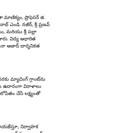
 మాణిక్యం, ప్రొఫెసర్ జి.
బ్ ఎండి. నజీర్, శ్రీ ప్రణవ్
బు, మరియు శ్రీ పల్లా
ారు. విద్య ఆధారిత
ా ఆజాద్ దార్శనికత
రకు మ్యాచింగ్ గ్రాంట్‌ను
ు ఉదారంగా విరాళాలు
లోపేతం చేసే లక్ష్యంతో
ియజేస్తూ, నిర్వాహక