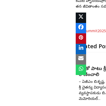
కమిటీ హృదయపూర్వక
తన జీవితాంతం సమర్థ
#CIISummit202
Related Po
విద్యతో పాటు క్
రాణించాలి
– ఏజీఎం బి.కృష్ణ, 
శ్రీ చైతన్య విద్యాస
వ్యవస్థాపకుడు బి.
మెమోరియల్‌…