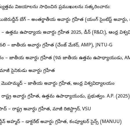
్యుత్తమ విజయాలను సాధించిన ప్రముఖులను సత్కరించారు:
జెరుద్దీన్ బేగ్ – అంతర్జాతీయ అవార్డు గ్రహీత (యంగ్ సైంటిస్ట్ అవార్డు,
మారి – ఉత్తమ ఉపాధ్యాయ అవార్డు గ్రహీత 2025, డీన్ (R&D;), ఆంధ్ర విశ
ేషా వలి – జాతీయ అవార్డు గ్రహీత (చేంజ్ మేకర్, AMP), JNTU-G
షా బేగం – జాతీయ అవార్డు గ్రహీత (9వ జాతీయ ఉత్తమ ఉపాధ్యాయుడు, 
 మాజీ సైనికుడు అవార్డు గ్రహీత
ీర్ మొహమ్మద్ – జాతీయ అవార్డు గ్రహీత, ఆంధ్ర విశ్వవిద్యాలయం
– రాష్ట్ర అవార్డు గ్రహీత, ఉత్తమ ఉపాధ్యాయుడు, ప్రభుత్వం. A.P. (2025)
్రసాద్ – రాష్ట్ర అవార్డు గ్రహీత, మాజీ రిజిస్ట్రార్, VSU
ద్దీన్ అహ్మద్ – డాక్టరేట్ అవార్డు గ్రహీత, కంప్యూటర్ సైన్స్ (MANUU)