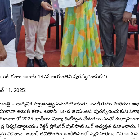
అబుల్ కలాం ఆజాద్ 137వ జయంతిని పురస్కరించుకుని
ర్ 11, 2025:
యా మంత్రి – దార్శనిక స్వాతంత్ర్య సమరయోధుడు, పండితుడు మరియు ఆధు
న మౌలానా అబుల్ కలాం ఆజాద్ 137వ జయంతిని పురస్కరించుకుని విశాఖప
కళాశాలలో 2025 జాతీయ విద్యా దినోత్సవ వేడుకలు ఎంతో ఉత్సాహంగా 
ధ్ర విశ్వవిద్యాలయం రెక్టర్ ప్రొఫెసర్ పులిపాటి కింగ్ అధ్యక్షత వహించా
్ఛకు మౌలానా ఆజాద్ జీవితాంతం అంకితభావంతో వ్యవహరించారని ఆయన స