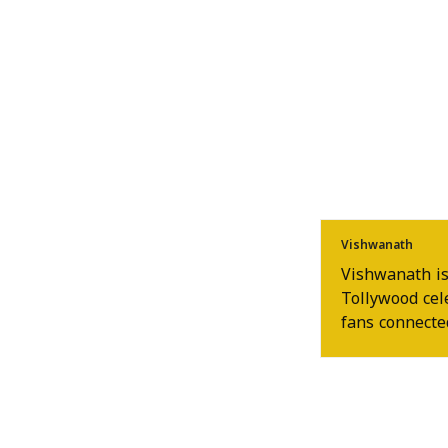
Vishwanath
Vishwanath is
Tollywood cel
fans connected