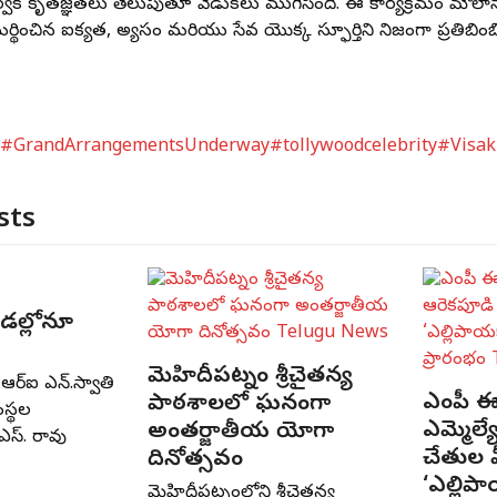
 కృతజ్ఞతలు తెలుపుతూ వేడుకలు ముగిసింది. ఈ కార్యక్రమం మౌలా
ించిన ఐక్యత, అభ్యాసం మరియు సేవ యొక్క స్ఫూర్తిని నిజంగా ప్రతిబింబిస
5
#GrandArrangementsUnderway
#tollywoodcelebrity
#Visa
sts
రీడల్లోనూ
మెహిదీపట్నం శ్రీచైతన్య
ఆర్‌ఐ ఎన్‌.స్వాతి
ఎంపీ ఈ
పాఠశాలలో ఘనంగా
ంస్థల
ఎమ్మెల్
అంతర్జాతీయ యోగా
ఎస్‌. రావు
చేతుల 
దినోత్సవం
‘ఎల్లిపా
మెహిదీపట్నంలోని శ్రీచైతన్య