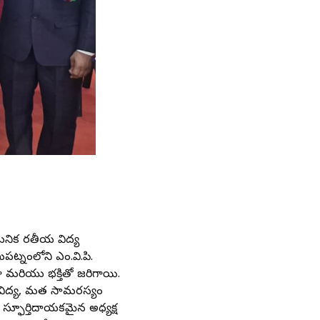
నిక భారతీయ విద్య
ట్నంలోని ఎం.వి.పి.
మరియు భక్తితో జరిగాయి.
రు, విద్య, మత సామరస్యం
్ఫూర్తిదాయకమైన అధ్యక్ష