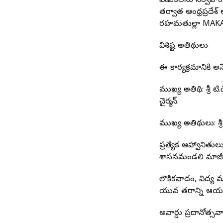
వేడుకలను నిర్వహిం
తర్వాత ఆంధ్రప్రదేశ్
రహమతుల్లా MAKAT 
విశిష్ట అతిథులు
ఈ కార్యక్రమానికి 
ముఖ్య అతిథి: శ్రీ 
చైర్మన్.
ముఖ్య అతిథులు: శ్రీ
ప్రత్యేక ఆహ్వానితు
శాసనమండలి మాజీ ఛైర్మ
లౌకికవాదం, విద్య 
యువ తరాన్ని ఆయన 
అవార్డు ప్రదానోత్సవ