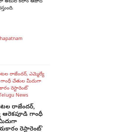
నా అబుల్ కలాం ఆజాద్
్తుంది.
khapatnam
టల రాజేందర్,
యే ఆరెకపూడి గాంధీ
మీదుగా
యకారం రెస్టారెంట్’