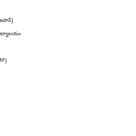
 జపాన్)
్వవిద్యాలయం
AMP)