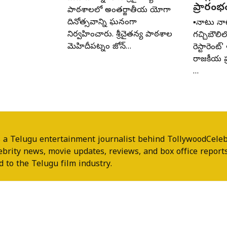
ప్రారంభ
పాఠశాలలో అంతర్జాతీయ యోగా
దినోత్సవాన్ని ఘనంగా
▪️నాటు న
నిర్వహించారు. శ్రీచైతన్య పాఠశాల
గచ్చిబౌలి
మెహిదీపట్నం జోన్‌…
రెస్టారెంట్
రాజకీయ ప
…
 a Telugu entertainment journalist behind TollywoodCeleb
ebrity news, movie updates, reviews, and box office reports
 to the Telugu film industry.