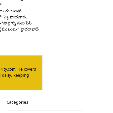
ం
ాటు రుచులతో
లో 'ఎల్లిపాయకారం
' ▪️*పాల్గొన్న పలు సినీ,
్రముఖులు* హైదరాబాద్:
rity.com. He covers
 daily, keeping
Categories