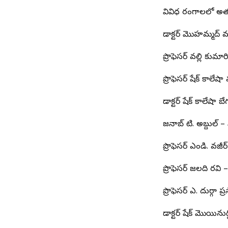
వివిధ రంగాలలో అత
డాక్టర్ మొహమ్మద్ ము
ప్రొఫెసర్ వల్లి కు
ప్రొఫెసర్ షేక్ కాల
డాక్టర్ షేక్ కాలే
జనాబ్ టి. అబ్దుల్ –
ప్రొఫెసర్ ఎండి. వజ
ప్రొఫెసర్ జలది రవి 
ప్రొఫెసర్ ఎ. దుర్గా ప
డాక్టర్ షేక్ మొయిను