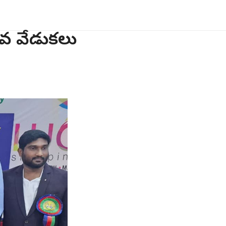
్సవ వేడుకలు