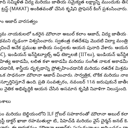
జాద్ సమ్మిళిత విద్య మరియు జాతీయ సమైక్యత లక్ష్యాన్ని ముందుకు తీ
రస్ట్ (MAKAT) అంకితభావంతో చేసిన కృషిని ప్రొఫెసర్ కింగ్ ప్రశంసించారు.
ాం ఆజాద్ వారసత్వం
 ఉద్యమ నాయకులలో ఒకరైన మౌలానా అబుల్ కలాం ఆజాద్, విద్య జాతీ
ని దృఢంగా విశ్వసించారు. స్వతంత్ర భారతదేశపు మొదటి విద్యా మంత్రి
 నిర్వచించే అనేక ప్రముఖ జాతీయ సంస్థలకు ఆయన పునాది వేశారు. ఆయన
GC), ఇండియన్ ఇన్‌స్టిట్యూట్స్ ఆఫ్ టెక్నాలజీ (IITలు), ఇండియన్ ఇన్‌స్టిట
హిత్య అకాడమీ, లలిత కళా అకాడమీ మరియు సంగీత నాటక అకాడమీల ఏ
ించడానికి, శాస్త్రీయ దృక్పథాన్ని ప్రోత్సహించడానికి మరియు భారతదేశ మిశ
 ఒక సాధనంగా మౌలానా ఆజాద్ భావించారు. సార్వత్రిక, లౌకిక మరియు 
ూర్తినిస్తూనే ఉంది. ప్రతి సంవత్సరం, నవంబర్ 11న జరుపుకునే జాతీయ
నైతిక అభివృద్ధికి ఆయన చేసిన అసమాన కృషికి నివాళిగా నిలుస్తుంది.
ంశాలు
లయం మరియు బెల్జియంలోని ILF గ్లోబల్ సహకారంతో మౌలానా అబుల్ కలాం
ట్రస్టీ డాక్టర్ ఖాజా రహమతుల్లా టి., పిహెచ్‌డి మరియు వైస్ చైర్మన్ జనబ్ కె