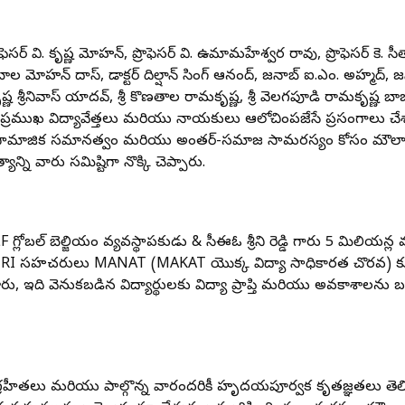
ెసర్ వి. కృష్ణ మోహన్, ప్రొఫెసర్ వి. ఉమామహేశ్వర రావు, ప్రొఫెసర్ కె. సీతా
 బాల మోహన్ దాస్, డాక్టర్ దిల్షాన్ సింగ్ ఆనంద్, జనాబ్ ఐ.ఎం. అహ్మద్, జనా
ృష్ణ శ్రీనివాస్ యాదవ్, శ్రీ కొణతాల రామకృష్ణ, శ్రీ వెలగపూడి రామకృష్ణ బా
టి ప్రముఖ విద్యావేత్తలు మరియు నాయకులు ఆలోచింపజేసే ప్రసంగాలు చేశ
, సామాజిక సమానత్వం మరియు అంతర్-సమాజ సామరస్యం కోసం మౌలాన
న్ని వారు సమిష్టిగా నొక్కి చెప్పారు.
 గ్లోబల్ బెల్జియం వ్యవస్థాపకుడు & సీఈఓ శ్రీని రెడ్డి గారు 5 మిలియన్ల వ
ని NRI సహచరులు MANAT (MAKAT యొక్క విద్యా సాధికారత చొరవ) క
చేశారు, ఇది వెనుకబడిన విద్యార్థులకు విద్యా ప్రాప్తి మరియు అవకాశాలను బ
గ్రహీతలు మరియు పాల్గొన్న వారందరికీ హృదయపూర్వక కృతజ్ఞతలు తెల