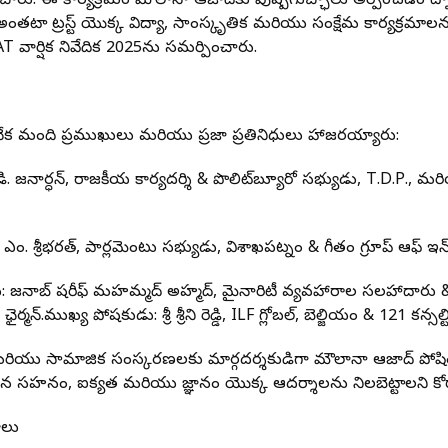
చారు. ఈ కార్యక్రమం మౌలానా ఆజాద్‌కు పుష్పగుచ్ఛాలు అర్పించడం ద్వ
 అంతటా ట్రస్ట్ యొక్క విద్యా, సాంస్కృతిక మరియు సంక్షేమ కార్యక్రమాలను
వార్షిక నివేదిక 2025ను సమర్పించారు.
అనేక మంది ప్రముఖులు మరియు ప్రజా ప్రతినిధులు హాజరయ్యారు:
టి.డి. జనార్ధన్, రాజకీయ కార్యదర్శి & పొలిట్‌బ్యూరో సభ్యుడు, T.D.P.
 ఎం. శ్రీభరత్, పార్లమెంటు సభ్యుడు, విశాఖపట్నం & గీతం గ్రూప్ ఆఫ్ ఇన్‌స్
లు: జనాబ్ షరీఫ్ మహమ్మద్ అహ్మద్, మైనారిటీ వ్యవహారాల సలహాదారు & ఆం
న్.ముఖ్య పోషకుడు: శ్రీ శ్రీని రెడ్డి, ILF గ్లోబల్, బెల్జియం & 121 కన్సల్
మరియు సామాజిక సంస్కరణలకు మార్గదర్శకుడిగా మౌలానా ఆజాద్ పోషించి
సహనం, ఐక్యత మరియు జ్ఞానం యొక్క ఆదర్శాలను నిలబెట్టాలని కోర
ాలు