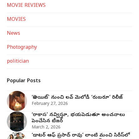
MOVIE REVIEWS
MOVIES
News
Photography
politician
Popular Posts
‘డెకాయిట్’ నుంచి లవ్ మెలోడీ ‘రుబరూ’ రిలీజ్
February 27, 2026
‘రాకాస’ నవ్విస్తూ, భయపెడుతూ అంచనాలు
పెంచేసిన టీజర్
March 2, 2026
‘డాటర్ ఆఫ్ ప్రసాద్ రావు’ లాంటి మంచి సిరీస్‌లో