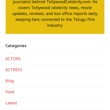
journalist behind TollywoodCelebrity.com. He
covers Tollywood celebrity news, movie
updates, reviews, and box office reports daily,
keeping fans connected to the Telugu film
industry.
Categories
ACTORS
ACTRESS
Blog
Food
Latest