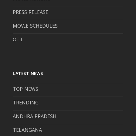
PRESS RELEASE
MOVIE SCHEDULES
OTT
LATEST NEWS
TOP NEWS
TRENDING
ANDHRA PRADESH
TELANGANA