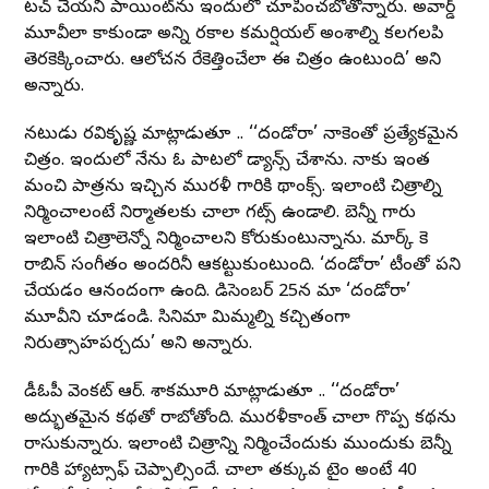
టచ్ చేయని పాయింట్‌ను ఇందులో చూపించబోతోన్నారు. అవార్డ్
మూవీలా కాకుండా అన్ని రకాల కమర్షియల్ అంశాల్ని కలగలపి
తెరకెక్కించారు. ఆలోచన రేకెత్తించేలా ఈ చిత్రం ఉంటుంది’ అని
అన్నారు.
నటుడు రవికృష్ణ మాట్లాడుతూ .. ‘‘దండోరా’ నాకెంతో ప్రత్యేకమైన
చిత్రం. ఇందులో నేను ఓ పాటలో డ్యాన్స్ చేశాను. నాకు ఇంత
మంచి పాత్రను ఇచ్చిన మురళీ గారికి థాంక్స్. ఇలాంటి చిత్రాల్ని
నిర్మించాలంటే నిర్మాతలకు చాలా గట్స్ ఉండాలి. బెన్నీ గారు
ఇలాంటి చిత్రాలెన్నో నిర్మించాలని కోరుకుంటున్నాను. మార్క్ కె
రాబిన్‌ సంగీతం అందరినీ ఆకట్టుకుంటుంది. ‘దండోరా’ టీంతో పని
చేయడం ఆనందంగా ఉంది. డిసెంబర్ 25న మా ‘దండోరా’
మూవీని చూడండి. సినిమా మిమ్మల్ని కచ్చితంగా
నిరుత్సాహపర్చదు’ అని అన్నారు.
డీఓపీ వెంకట్ ఆర్. శాకమూరి మాట్లాడుతూ .. ‘‘దండోరా’
అద్భుతమైన కథతో రాబోతోంది. మురళీకాంత్ చాలా గొప్ప కథను
రాసుకున్నారు. ఇలాంటి చిత్రాన్ని నిర్మించేందుకు ముందుకు బెన్నీ
గారికి హ్యాట్సాఫ్ చెప్పాల్సిందే. చాలా తక్కువ టైం అంటే 40