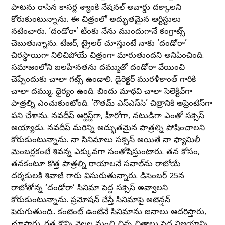
పాటను రాసిన కాసర్ల శ్యాంకి నేషనల్ అవార్డు దక్కాలని
కోరుకుంటున్నాను. ఈ చిత్రంలో అద్భుతమైన ఆర్టిస్టులు
నటించారు. ‘దండోరా’ టీంకు నేను ముందుగానే కంగ్రాట్స్
చెబుతున్నాను. టీజర్, ట్రైలర్ చూస్తుంటే నాకు ‘దండోరా’
చిరస్థాయిగా నిలిచిపోయే చిత్రంగా మారుతుందని అనిపించింది.
సమాజంలోని బలహీనతను దమ్ముతో దండోరా వేయించి
చెప్పేందుకు చాలా గట్స్ ఉండాలి. డైరెక్టర్ మురళీకాంత్ గారికి
చాలా దమ్ము, ధైర్యం ఉంది. బిందు మాధవి చాలా సెలెక్టివ్‌గా
పాత్రల్ని ఎంచుకుంటోంది. ‘గౌతమ్ ఎస్ఎస్‌సి’ చిత్రానికి అప్రెంటిస్‌గా
పని చేశాను. నవదీప్ ఆర్టిస్ట్‌గా, హీరోగా, నటుడిగా ఎంతో సక్సెస్
అయ్యాడు. నవదీప్ మరిన్ని అద్భుతమైన పాత్రల్ని పోషించాలని
కోరుకుంటున్నాను. నా సినిమాలు సక్సెస్ అయితే నా ఫ్యామిలీ
మెంబర్లకంటే శివన్న ఎక్కువగా సంతోషిస్తుంటారు. తన కోసం,
తనకంటూ కొత్త పాత్రల్ని రాయాలనే సవాల్‌ను రాబోయే
దర్శకులకి శివాజీ గారు విసురుతున్నారు. డిసెంబర్ 25న
రాబోతోన్న ‘దండోరా’ సినిమా పెద్ద సక్సెస్ అవ్వాలని
కోరుకుంటున్నాను. ప్రమోషన్ చేస్తే సినిమాపై అటెన్షన్
పెరుగుతుంది.. కంటెంట్ ఉంటేనే సినిమాను జనాలు ఆదరిస్తారు,
చూస్తారు. గత కొన్ని నెలల నుంచి చిన్న చిత్రాలు పెద్ద విజయాన్ని