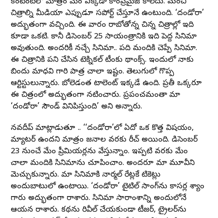
కంటెంట్‌లో మాత్రం మేం ఎక్కడా కాంప్రమైజ్ కాలేదు. మంచి
చిత్రాల్ని మీడియా ఎప్పుడూ సపోర్ట్ చేస్తూనే ఉంటుంది. ‘దండోరా’
అద్భుతంగా వచ్చింది. ఈ వారం రాబోతోన్న చిన్న చిత్రాల్లో ఇది
కూడా ఒకటి. కానీ డిసెంబర్ 25 సాయంత్రానికి ఇది పెద్ద సినిమా
అవుతుంది. అందరికీ నచ్చే సినిమా.. పది మందికి చెప్పే సినిమా.
ఈ చిత్రానికి పని చేసిన టెక్నికల్ టీంకు థాంక్స్. ఇందులో నాకు
బిందు మాధవి గారి పాత్ర చాలా ఇష్టం. తెలుగులో గొప్ప
ఆర్టిస్టులున్నారు. బోలెడంత టాలెంట్ ఇక్కడే ఉంది. ప్రతీ ఒక్కరూ
ఈ చిత్రంలో అద్భుతంగా నటించారు. ప్రపంచమంతా మా
‘దండోరా’ సౌండ్ వినిపిస్తుంది’ అని అన్నారు.
నవదీప్ మాట్లాడుతూ .. ‘‘దండోరా’లో ఏదో ఒక కొత్త విషయం,
మ్యాటర్ ఉందని మాత్రం జనాల వరకు రీచ్ అయింది. డిసెంబర్
23 నుంచే మేం ప్రీమియర్లను వేస్తున్నాం. ఇప్పటి వరకు మేం
చాలా మందికి సినిమాను చూపించాం. అందరూ మా మూవీని
మెచ్చుకున్నారు. మా సినిమాకి నార్మల్ రేట్లకే టికెట్లు
అందుబాటులో ఉంటాయి. ‘దండోరా’ టైటిల్ సాంగ్‌ను కాసర్ల శ్యాం
గారు అద్భుతంగా రాశారు. సినిమా సారాంశాన్ని అందులోనే
ఆయన రాశారు. కథను రివీల్ చేయకుండా టీజర్, ట్రైలర్‌ను