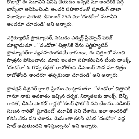
రోజుల్లో ఈ మూవీని ఫినిష్ చేయడం అన్నది మా అందరికీ పెద్ద
టాస్క్‌లా అనిపించింది. అందరి సహకారంతో షూటింగ్ చాలా
సజావుగా సాగింది. డిసెంబర్ 25న మా ‘దండోరా’ మూవీని
అందరూ చూడండి’ అని అన్నారు.
ఎగ్జిక్యూటివ్ ప్రొడ్యూసర్, నటుడు ఎడ్వర్డ్ స్టీవెన్సన్ పెరెజ్
మాట్లాడుతూ .. ‘‘దండోరా’ చిత్రానికి నేను ఎగ్జిక్యూటివ్
ప్రొడ్యూసర్‌గా వ్యవహరించడమే కాకుండా, ఈ చిత్రంలో మంచి
పాత్రను పోషించాను. మాకు ఇంతగా సహకరించిన టీంకు థాంక్స్.
‘దండోరా’ ఓ గొప్ప కథతో రాబోతోంది. డిసెంబర్ 25న మా చిత్రం
రాబోతోంది. అందరూ తప్పకుండా చూడండి’ అని అన్నారు.
ప్రొడక్షన్ డిజైనర్ క్రాంతి ప్రియం మాట్లాడుతూ ..‘‘దండోరా’ చిత్రానికి
గానూ నాకు అవకాశం ఇచ్చిన దర్శక, నిర్మాతలకు థాంక్స్. బెన్నీ
గారితో, డీఓపీ వెంకట్‌ గార్లతో ‘కలర్ ఫోటో’కి పని చేశాను. ఎడిటర్
సుజన గారితో ‘స్టూడెంట్’ మూవీకి పని చేశాను. ఇలా అందరితో
కలిసి నేను పని చేశాను. మేమంతా కలిసి చేసిన ‘దండోరా’ పెద్ద
హిట్ అవుతుందని ఆశిస్తున్నాను’ అని అన్నారు.