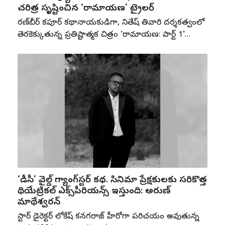
చరిత్ర సృష్టించిన ‘రామాయణ’ ట్రైలర్
రణ్‌బీర్ కపూర్ కథానాయకుడిగా, నితేష్ తివారి దర్శకత్వంలో
తెరకెక్కుతున్న ప్రతిష్టాత్మక చిత్రం 'రామాయణ: పార్ట్ 1'…
‘డీసీ’ వైల్డ్ గ్యాంగ్‌స్టర్ కథ. సినిమా ప్రేక్షకులకు సరికొత్త
థియేట్రికల్ ఎక్స్‌పీరియన్స్ ఇస్తుంది: అరుణ్
మాథేశ్వరన్
స్టార్ డైరెక్టర్ లోకేష్ కనగరాజ్ హీరోగా పరిచయం అవుతున్న