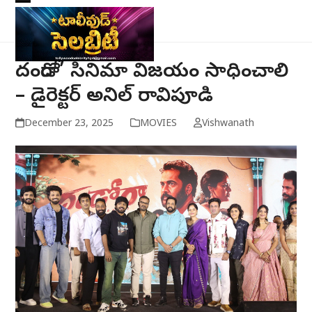
Skip
Open
Close
to
mobile
mobile
content
menu
menu
దండోరా’ సినిమా విజయం సాధించాలి
– డైరెక్టర్ అనిల్ రావిపూడి
December 23, 2025
MOVIES
Vishwanath