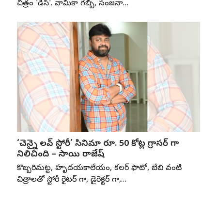
చిత్రం 'డిసి'. వామికా గబ్బి, సంజనా…
‘చెన్నై లవ్ స్టోరీ’ సినిమా రూ. 50 కోట్ల గ్రాసర్ గా
నిలిచింది – సాయి రాజేష్
కొబ్బరిమట్ట, హృదయకాలేయం, కలర్ ఫొటో, బేబి వంటి
చిత్రాలతో స్టోరీ రైటర్ గా, డైరెక్టర్ గా,…