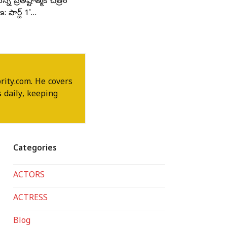
న్న ప్రతిష్టాత్మక చిత్రం
పార్ట్ 1'…
rity.com. He covers
 daily, keeping
Categories
ACTORS
ACTRESS
Blog