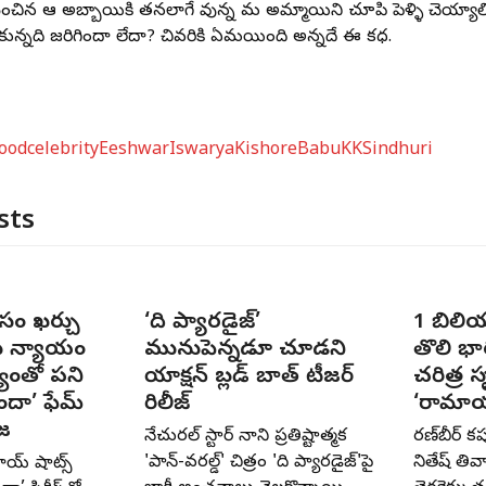
ేమించిన ఆ అబ్బాయికి తనలాగే వున్న మరో అమ్మాయిని చూపి పెళ్ళి చెయ్
ుకున్నది జరిగిందా లేదా? చివరికి ఏమయింది అన్నదే ఈ కధ.
oodcelebrity
Eeshwar
Iswarya
KishoreBabu
KK
Sindhuri
sts
 కోసం ఖర్చు
‘ది ప్యారడైజ్’
1 బిలియ
కు న్యాయం
మునుపెన్నడూ చూడని
తొలి భ
్యంతో పని
యాక్షన్ బ్లడ్ బాత్ టీజర్
చరిత్ర స
దందా’ ఫేమ్
రిలీజ్
‘రామాయ
జ
నేచురల్ స్టార్ నాని ప్రతిష్టాత్మక
రణ్‌బీర్ 
'పాన్-వరల్డ్' చిత్రం 'ది ప్యారడైజ్'పై
నితేష్ తివ
 చాయ్ షాట్స్