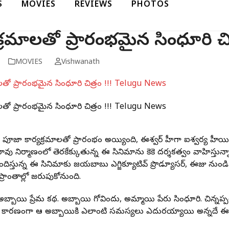
S
MOVIES
REVIEWS
PHOTOS
యక్రమాలతో ప్రారంభమైన సింధూరి చిత
MOVIES
Vishwanath
ం పూజా కార్యక్రమాలతో ప్రారంభం అయ్యింది, ఈశ్వర్ హీరోగా ఐశ్వర్య హీరోయి
ి, రావు నిర్మాణంలో తెరకేక్కుతున్న ఈ సినిమాను కెకె దర్శకత్వం వాహిస్తు
తున్న ఈ సినిమాకు జయబాబు ఎగ్జిక్యూటివ్ ప్రొడ్యూసర్, ఈరోజు నుండి 90
రాంతాల్లో జరుపుకోనుంది.
్బాయి ప్రేమ కథ. అబ్బాయి గోవిందు, అమ్మాయి పేరు సింధూరి. చిన్నప్ప
యి కారణంగా ఆ అబ్బాయికి ఎలాంటి సమస్యలు ఎదురయ్యాయి అన్నదే ఈ