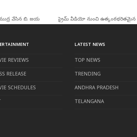
ముద్ర వేసిన బి. జయ
ప్రైమ్ వీడియో నుంచి ఉత్కంఠభరితమైన క్రైమ
next
post:
ERTAINMENT
LATEST NEWS
IE REVIEWS
TOP NEWS
SS RELEASE
TRENDING
IE SCHEDULES
ANDHRA PRADESH
T
TELANGANA