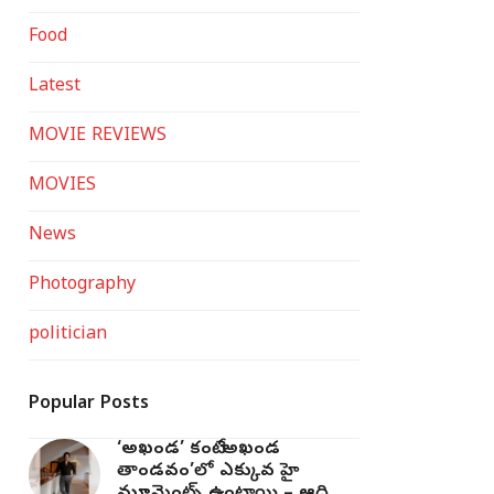
Food
Latest
MOVIE REVIEWS
MOVIES
News
Photography
politician
Popular Posts
‘అఖండ’ కంటే ‘అఖండ
తాండవం’లో ఎక్కువ హై