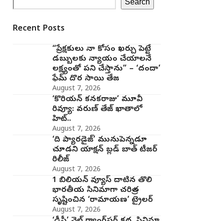
Search
Recent Posts
“ప్రేక్షకులు నా కోసం ఖర్చు పెట్టే
డబ్బులకు న్యాయం చేయాలనే
లక్ష్యంతో పని చేస్తాను” – ‘దందా’
ఫేమ్ దొర సాయి తేజ
August 7, 2026
‘కొరియన్ కనకరాజు’ మూవీ
రివ్యూ: వరుణ్ తేజ్ ఖాతాలో
హిట్..
August 7, 2026
‘ది ప్యారడైజ్’ మునుపెన్నడూ
చూడని యాక్షన్ బ్లడ్ బాత్ టీజర్
రిలీజ్
August 7, 2026
1 బిలియన్ వ్యూస్ దాటిన తొలి
భారతీయ సినిమాగా చరిత్ర
సృష్టించిన ‘రామాయణ’ ట్రైలర్
August 7, 2026