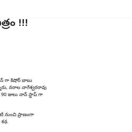
్రం !!!
న్ గా కిషోర్ బాబు
న్నారు, నరాల నాగేశ్వరరావు
 రోజులు నాన్ స్టాప్ గా
టి నుంచి ప్రాణంగా
 కధ.