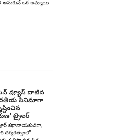
యాలి అనుకునే ఒక అమ్మాయి
న్ వ్యూస్ దాటిన
ారతీయ సినిమాగా
ృష్టించిన
ణ’ ట్రైలర్
కపూర్ కథానాయకుడిగా,
ారి దర్శకత్వంలో