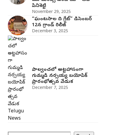
మూమెంట్స్ ఉంటాయి – ఆది
పినిశెట్టి
November 29, 2025
“ఘంటసాల ది గ్రేట్” డిసెంబర్
12న గ్రాండ్ రిలీజ్
December 3, 2025
పాల్వంచలో అట్టహాసంగా
గుమ్మడి నర్సయ్య బయోపిక్
ప్రారంభోత్సవ వేడుక
December 7, 2025