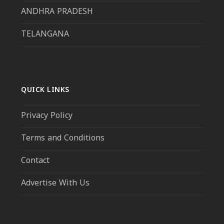
ANDHRA PRADESH
TELANGANA
QUICK LINKS
Privacy Policy
Terms and Conditions
Contact
Advertise With Us