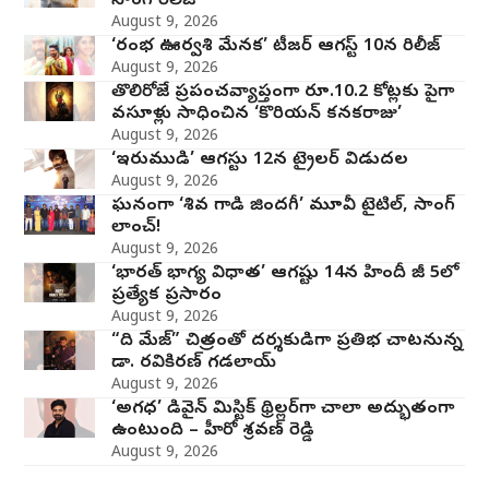
సాంగ్ రిలీజ్
August 9, 2026
‘రంభ ఊర్వశి మేనక’ టీజర్ ఆగస్ట్ 10న రిలీజ్
August 9, 2026
తొలిరోజే ప్రపంచవ్యాప్తంగా రూ.10.2 కోట్లకు పైగా
వసూళ్లు సాధించిన ‘కొరియన్ కనకరాజు’
August 9, 2026
‘ఇరుముడి’ ఆగస్టు 12న ట్రైలర్ విడుదల
August 9, 2026
ఘనంగా ‘శివ గాడి జింద‌గీ’ మూవీ టైటిల్, సాంగ్
లాంచ్!
August 9, 2026
‘భారత్ భాగ్య విధాత’ ఆగష్టు 14న హిందీ జీ 5లో
ప్రత్యేక ప్రసారం
August 9, 2026
“ది మేజ్” చిత్రంతో దర్శకుడిగా ప్రతిభ చాటనున్న
డా. రవికిరణ్ గడలాయ్
August 9, 2026
‘అగధ’ డివైన్ మిస్టిక్ థ్రిల్లర్‌గా చాలా అద్భుతంగా
ఉంటుంది – హీరో శ్రవణ్ రెడ్డి
August 9, 2026