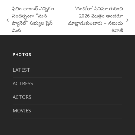
ఫిలిం ఛాంబర్ ఎన్నికల
‘దండోరా’ సినిమా గురించి
సందర్భంగా “మన
2026 మొత్తం అందరూ
previous
next
ప్యానెల్” సభ్యుల ప్రెస్
మాట్లాడుకుంటారు – నటుడు
post:
post:
మీట్
శివాజీ
PHOTOS
LATEST
ACTRESS
ACTORS
MOVIES