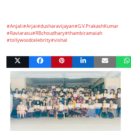
#Anjali
#Arjai
#dusharavijayan
#G.V.PrakashKumar
#Raviarasu
#RBchoudhary
#thambiramaiah
#tollywoodcelebrity
#vishal
Related Posts