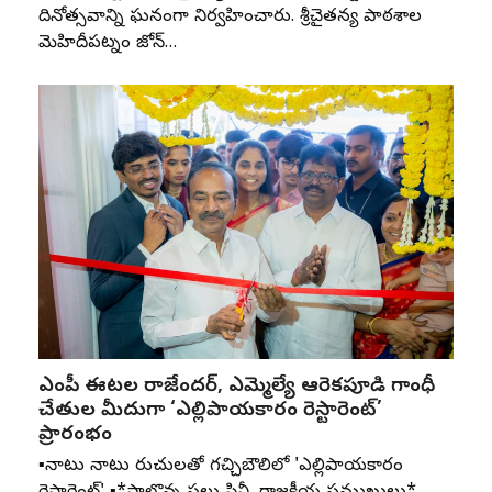
దినోత్సవాన్ని ఘనంగా నిర్వహించారు. శ్రీచైతన్య పాఠశాల
మెహిదీపట్నం జోన్‌…
ఎంపీ ఈటల రాజేందర్, ఎమ్మెల్యే ఆరెకపూడి గాంధీ
చేతుల మీదుగా ‘ఎల్లిపాయకారం రెస్టారెంట్’
ప్రారంభం
▪️నాటు నాటు రుచులతో గచ్చిబౌలిలో 'ఎల్లిపాయకారం