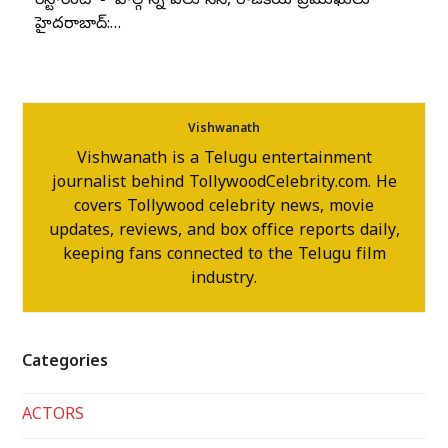
రెస్టారెంట్' ▪️*పాల్గొన్న పలు సినీ, రాజకీయ ప్రముఖులు*
హైదరాబాద్:…
Vishwanath
Vishwanath is a Telugu entertainment
journalist behind TollywoodCelebrity.com. He
covers Tollywood celebrity news, movie
updates, reviews, and box office reports daily,
keeping fans connected to the Telugu film
industry.
Categories
ACTORS