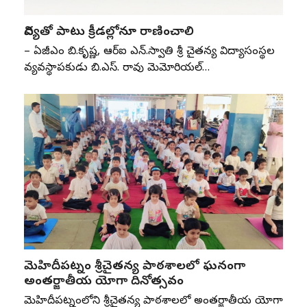
విద్యతో పాటు క్రీడల్లోనూ రాణించాలి
– ఏజీఎం బి.కృష్ణ, ఆర్‌ఐ ఎన్‌.స్వాతి శ్రీ చైతన్య విద్యాసంస్థల
వ్యవస్థాపకుడు బి.ఎస్‌. రావు మెమోరియల్‌…
మెహిదీపట్నం శ్రీచైతన్య పాఠశాలలో ఘనంగా
అంతర్జాతీయ యోగా దినోత్సవం
మెహిదీపట్నంలోని శ్రీచైతన్య పాఠశాలలో అంతర్జాతీయ యోగా