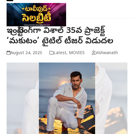
Skip
Open
Close
to
mobile
mobile
content
menu
menu
ఇంట్రెస్టింగ్‌గా విశాల్ 35వ ప్రాజెక్ట్
‘మకుటం’ టైటిల్ టీజర్ విడుదల
August 24, 2025
Latest
,
MOVIES
Vishwanath