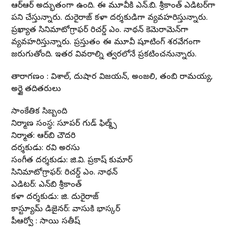
ఆర్ఆర్ అద్భుతంగా ఉంది. ఈ మూవీకి ఎన్.బి. శ్రీకాంత్ ఎడిటర్‌గా
పని చేస్తున్నారు. దురైరాజ్ కళా దర్శకుడిగా వ్యవహరిస్తున్నారు.
ప్రఖ్యాత సినిమాటోగ్రాఫర్ రిచర్డ్ ఎం. నాథన్ కెమెరామెన్‌గా
వ్యవహరిస్తున్నారు. ప్రస్తుతం ఈ మూవీ షూటింగ్ శరవేగంగా
జరుగుతోంది. ఇతర వివరాల్ని త్వరలోనే ప్రకటించనున్నారు.
తారాగణం : విశాల్, దుషార విజయన్, అంజలి, తంబి రామయ్య,
అర్జై తదితరులు
సాంకేతిక సిబ్బంది
నిర్మాణ సంస్థ: సూపర్ గుడ్ ఫిల్మ్స్
నిర్మాత: ఆర్‌బి చౌదరి
దర్శకుడు: రవి అరసు
సంగీత దర్శకుడు: జి.వి. ప్రకాష్ కుమార్
సినిమాటోగ్రాఫర్: రిచర్డ్ ఎం. నాథన్
ఎడిటర్: ఎన్‌బి శ్రీకాంత్
కళా దర్శకుడు: జి. దురైరాజ్
కాస్ట్యూమ్ డిజైనర్: వాసుకి భాస్కర్
పీఆర్వో : సాయి సతీష్