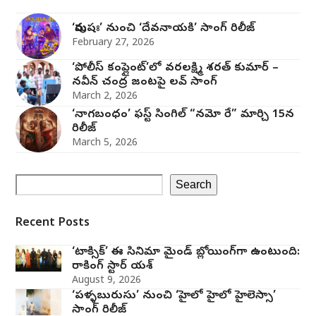
‘పురుషః’ నుంచి ‘దేవనాయకి’ సాంగ్‌ రిలీజ్‌
February 27, 2026
‘పోలీస్ కంప్లైంట్’లో వరలక్ష్మి శరత్ కుమార్ –
నవీన్ చంద్ర జంట‌పై ల‌వ్ సాంగ్
March 2, 2026
‘నాగబంధం’ ఫస్ట్ సింగిల్ “నమో రే” మార్చి 15న
రిలీజ్
March 5, 2026
Search
Recent Posts
‘టాక్సిక్’ ఈ సినిమా మైండ్ బ్లోయింగ్‌గా ఉంటుంది:
రాకింగ్ స్టార్ యశ్
August 9, 2026
‘పళ్ళబురుసు’ నుంచి ‘హైలో హైలో హైలెస్సా’
సాంగ్ రిలీజ్