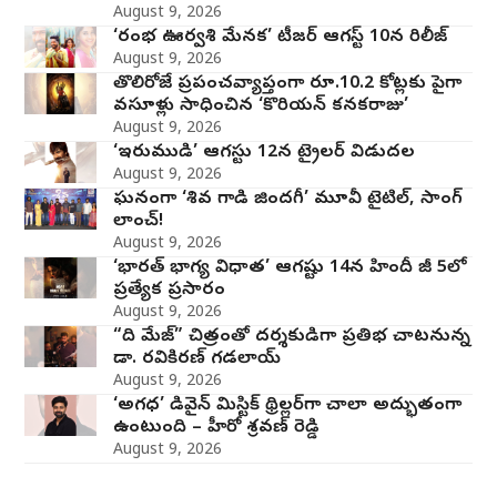
August 9, 2026
‘రంభ ఊర్వశి మేనక’ టీజర్ ఆగస్ట్ 10న రిలీజ్
August 9, 2026
తొలిరోజే ప్రపంచవ్యాప్తంగా రూ.10.2 కోట్లకు పైగా
వసూళ్లు సాధించిన ‘కొరియన్ కనకరాజు’
August 9, 2026
‘ఇరుముడి’ ఆగస్టు 12న ట్రైలర్ విడుదల
August 9, 2026
ఘనంగా ‘శివ గాడి జింద‌గీ’ మూవీ టైటిల్, సాంగ్
లాంచ్!
August 9, 2026
‘భారత్ భాగ్య విధాత’ ఆగష్టు 14న హిందీ జీ 5లో
ప్రత్యేక ప్రసారం
August 9, 2026
“ది మేజ్” చిత్రంతో దర్శకుడిగా ప్రతిభ చాటనున్న
డా. రవికిరణ్ గడలాయ్
August 9, 2026
‘అగధ’ డివైన్ మిస్టిక్ థ్రిల్లర్‌గా చాలా అద్భుతంగా
ఉంటుంది – హీరో శ్రవణ్ రెడ్డి
August 9, 2026