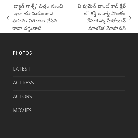
‘బ్యాడ్ గాళ్స్’ చిత్రం నుంచి
వీ వుమెన్ వాంట్ కాన్ క్లేవ్
‘ఇలా చూసుకుంటానే’
లో శక్తి అవార్డ్ సొంతం
previous
next
పాటను విడుదల చేసిన
చేసుకున్న హీరోయిన్
post:
post:
రానా దగ్గుబాటి
మాళవిక మోహనన్
PHOTOS
LATEST
ACTRESS
ACTORS
MOVIES