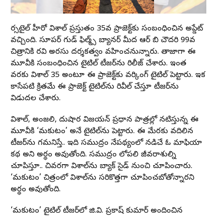
వెర్సటైల్ హీరో విశాల్ ప్రస్తుతం 35వ ప్రాజెక్ట్‌కు సంబంధించిన అప్డేట్
వచ్చింది. సూపర్ గుడ్ ఫిల్మ్స్ బ్యానర్ మీద ఆర్ బి చౌదరి 99వ
చిత్రానికి రవి అరసు దర్శకత్వం వహించనున్నారు. తాజాగా ఈ
మూవీకి సంబంధించిన టైటిల్ టీజర్‌ను రిలీజ్ చేశారు. ఇంత
వరకు విశాల్ 35 అంటూ ఈ ప్రాజెక్ట్‌కు వర్కింగ్ టైటిల్ పెట్టారు. ఇక
కాసేపటి క్రితమే ఈ ప్రాజెక్ట్ టైటిల్‌ను రివీల్ చేస్తూ టీజర్‌ను
విడుదల చేశారు.
విశాల్, అంజలి, దుషార విజయన్ ప్రధాన పాత్రల్లో నటిస్తున్న ఈ
మూవీకి ‘మకుటం’ అనే టైటిల్‌ను పెట్టారు. ఈ మేరకు వదిలిన
టీజర్‌ను గమనిస్తే.. ఇది సముద్రం నేపథ్యంలో నడిచే ఓ మాఫియా
కథ అని అర్థం అవుతోంది. సముద్రం లోపలి జీవరాశుల్ని
చూపిస్తూ.. చివరగా విశాల్‌ను బ్యాక్ సైడ్ నుంచి చూపించారు.
‘మకుటం’ చిత్రంలో విశాల్‌ను సరికొత్తగా చూపించబోతోన్నారని
అర్థం అవుతోంది.
‘మకుటం’ టైటిల్ టీజర్‌లో జి.వి. ప్రకాష్ కుమార్ అందించిన