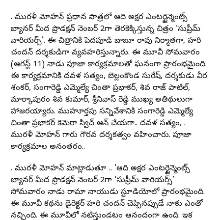
డా. మురళీ మోహన్ ప్రధాన పాత్రలో ఆది అక్షర ఎంటర్టైన్మెంట్స్
బ్యానర్ మీద ప్రొడక్షన్ నెంబర్ 2గా తెరకెక్కిస్తున్న చిత్రం ‘సుప్రీమ్
వారియర్స్’. ఈ చిత్రానికి పెదపూడి బాబూ రావు నిర్మాతగా, హరి
చందన్ దర్శకుడిగా వ్యవహరిస్తున్నారు. ఈ మూవీ సోమవారం
(ఆగస్ట్ 11) నాడు పూజా కార్యక్రమాలతో ఘనంగా ప్రారంభమైంది.
ఈ కార్యక్రమానికి దవళ సత్యం, బెల్లంకొండ సురేష్, దర్శకుడు వీర
శంకర్, సంగారెడ్డి ఎమ్మెల్యే చింతా ప్రభాకర్, శివ రాజ్ పాటిల్,
మార్కాపురం శివ కుమార్, శ్రీనివాస్ రెడ్డి ముఖ్య అతిథులుగా
హాజరయ్యారు. ముహూర్తపు సన్నివేశానికి సంగారెడ్డి ఎమ్మెల్యే
చింతా ప్రభాకర్ కెమెరా స్విచ్ ఆన్ చేయగా.. దవళ సత్యం, డా.
మురళీ మోహన్ గారు గౌరవ దర్శకత్వం వహించారు. పూజా
కార్యక్రమాల అనంతరం..
డా. మురళీ మోహన్ మాట్లాడుతూ .. ‘ఆది అక్షర ఎంటర్టైన్మెంట్స్
బ్యానర్ మీద ప్రొడక్షన్ నెంబర్ 2గా ‘సుప్రీమ్ వారియర్స్’
సోమవారం నాడు రామా నాయుడు స్టూడియోలో ప్రారంభమైంది.
ఈ మూవీ కథను డైరెక్టర్ హరి చందన్ చెప్పినప్పుడే నాకు ఎంతో
నచ్చింది. ఈ మూవీలో నటిస్తుండటం ఆనందంగా ఉంది. ఇక