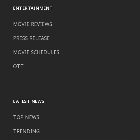
ENTERTAINMENT
MOVIE REVIEWS
PRESS RELEASE
MOVIE SCHEDULES
OTT
LATEST NEWS
TOP NEWS
TRENDING