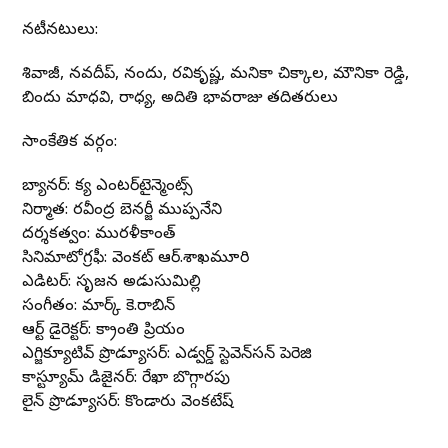
న‌టీన‌టులు:
శివాజీ, న‌వ‌దీప్‌, నందు, ర‌వికృష్ణ‌, మ‌నికా చిక్కాల‌, మౌనికా రెడ్డి,
బిందు మాధ‌వి, రాధ్య‌, అదితి భావ‌రాజు త‌దిత‌రులు
సాంకేతిక వ‌ర్గం:
బ్యాన‌ర్‌: లౌక్య ఎంట‌ర్‌టైన్మెంట్స్‌
నిర్మాత‌: ర‌వీంద్ర బెన‌ర్జీ ముప్ప‌నేని
ద‌ర్శ‌క‌త్వం: ముర‌ళీకాంత్‌
సినిమాటోగ్ర‌ఫీ: వెంక‌ట్ ఆర్‌.శాఖ‌మూరి
ఎడిట‌ర్‌: సృజ‌న అడుసుమిల్లి
సంగీతం: మార్క్ కె.రాబిన్‌
ఆర్ట్ డైరెక్ట‌ర్‌: క‌్రాంతి ప్రియం
ఎగ్జిక్యూటివ్ ప్రొడ్యూస‌ర్‌: ఎడ్వ‌ర్డ్ స్టెవెన్‌స‌న్ పెరెజి
కాస్ట్యూమ్ డిజైన‌ర్‌: రేఖా బొగ్గార‌పు
లైన్ ప్రొడ్యూస‌ర్‌: కొండారు వెంక‌టేష్‌