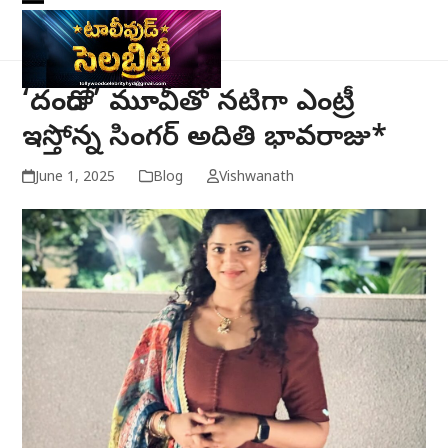
Skip
Open
Close
to
mobile
mobile
content
menu
menu
‘దండోరా’ మూవీతో నటిగా ఎంట్రీ
ఇస్తోన్న సింగ‌ర్ అదితి భావ‌రాజు*
June 1, 2025
Blog
Vishwanath