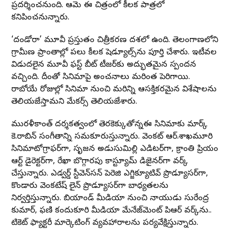
ప్ర‌ద‌ర్శించ‌నుంది. ఆమె ఈ చిత్రంలో కీల‌క పాత్ర‌లో
క‌నిపించ‌నున్నారు.
‘దండోరా’ మూవీ ప్ర‌స్తుతం చిత్రీక‌ర‌ణ ద‌శ‌లో ఉంది. తెలంగాణ‌లోని
గ్రామీణ ప్రాంతాల్లో ప‌లు కీల‌క షెడ్యూల్స్‌ను పూర్తి చేశారు. ఇటీవ‌ల
విడుద‌లైన మూవీ ఫ‌స్ట్ బీట్ టీజ‌ర్‌కు అద్భుత‌మైన స్పంద‌న
వ‌చ్చింది. దీంతో సినిమాపై అంచ‌నాలు మ‌రింత పెరిగాయి.
రాబోయే రోజుల్లో సినిమా నుంచి మ‌రిన్ని ఆస‌క్తిక‌ర‌మైన విశేషాల‌ను
తెలియ‌జేస్తామ‌ని మేక‌ర్స్ తెలియ‌జేశారు.
మురళీకాంత్ దర్శకత్వంలో తెరకెక్కుతోన్నఈ సినిమాకు మార్క్
కె.రాబిన్ సంగీతాన్ని సమకూరుస్తున్నారు. వెంకట్ ఆర్.శాఖ‌మూరి
సినిమాటోగ్రాఫ‌ర్‌గా, సృజ‌న అడుసుమిల్లి ఎడిట‌ర్‌గా, క్రాంతి ప్రియం
ఆర్ట్ డైరెక్ట‌ర్‌గా, రేఖా బొగ్గార‌పు కాస్ట్యూమ్ డిజైన‌ర్‌గా వ‌ర్క్
చేస్తున్నారు. ఎడ్వ‌ర్డ్ స్టీవెన్‌స‌న్ పెరెజి ఎగ్జిక్యూటివ్ ప్రొడ్యూస‌ర్‌గా,
కొండారు వెంక‌టేష్ లైన్ ప్రొడ్యూస‌ర్‌గా బాధ్య‌త‌ల‌ను
నిర్వ‌ర్తిస్తున్నారు. బియాండ్ మీడియా నుంచి నాయుడు సురేంద్ర
కుమార్‌, ఫ‌ణి కందుకూరి మీడియా మేనేజ్‌మెంట్ పిఆర్ వ‌ర్క్‌ను..
టికెట్ ఫ్యాక్ట‌రీ మార్కెటింగ్ వ్య‌వ‌హారాల‌ను ప‌ర్య‌వేక్షిస్తున్నారు.