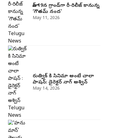
జూన్ 19న గ్రాండ్‌గా రీ-రిలీజ్ కానున్న
‘గౌతమ్ నంద’
May 11, 2026
రుత్విక్ కి సినిమా అంటే చాలా
పాషన్: డైరెక్టర్ నాగ్ అశ్విన్
May 14, 2026