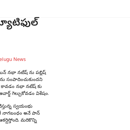
్యూటిఫుల్
న్ నభా నటేష్ ను పబ్లిష్
్యేకతను సంపాదించుకుందని
ిష్ కావడం నభా నటేష్ కు
ార్డ్ గెల్చుకోవడం విశేషం.
టిస్తున్న స్వయంభు
ాగే నాగబంధం అనే పాన్
ిస్తోంది. మరికొన్ని