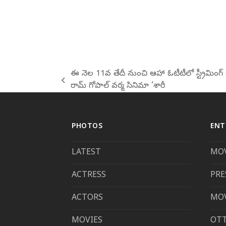
ఈ నెల 11వ తేదీ నుంచి ఆహా ఓటీటీలో స్ట్రీమింగ్ క
previous
రామ్ గోపాల్ వర్మ సినిమా ‘శారీ
post:
PHOTOS
ENT
LATEST
MOV
ACTRESS
PRE
ACTORS
MOV
MOVIES
OT