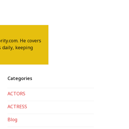
rity.com. He covers
 daily, keeping
Categories
ACTORS
ACTRESS
Blog