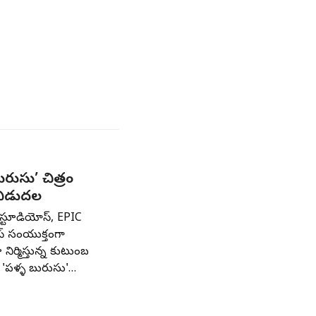
ురుసు’ చిత్రం
 విడుదల
 స్టూడియోస్, EPIC
స్ సంయుక్తంగా
 నిర్మిస్తున్న కుటుంబ
ం 'పళ్ళ బురుసు'…