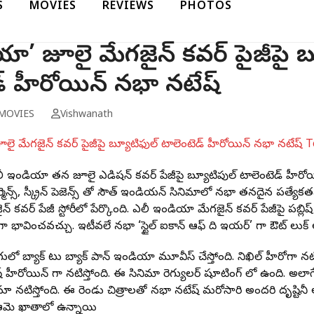
S
MOVIES
REVIEWS
PHOTOS
ియా’ జూలై మేగజైన్ కవర్ పైజీపై బ
్ హీరోయిన్ నభా నటేష్
MOVIES
Vishwanath
ీ ఇండియా తన జూలై ఎడిషన్ కవర్ పేజీపై బ్యూటిపుల్ టాలెంటెడ్ హీరోయి
్మెన్స్, స్క్రీన్ ప్రెజెన్స్ తో సౌత్ ఇండియన్ సినిమాలో నభా తనదైన ప్రత
 కవర్ పేజీ స్టోరీలో పేర్కొంది. ఎలీ ఇండియా మేగజైన్ కవర్ పేజీపై పబ్ల
 భావించవచ్చు. ఇటీవలే నభా ‘స్టైల్ ఐకాన్ ఆఫ్ ది ఇయర్’ గా ఔట్ లుక్ అవ
ుగులో బ్యాక్ టు బ్యాక్ పాన్ ఇండియా మూవీస్ చేస్తోంది. నిఖిల్ హీరోగా న
హీరోయిన్ గా నటిస్తోంది. ఈ సినిమా రెగ్యులర్ షూటింగ్ లో ఉంది. అల
ిస్తోంది. ఈ రెండు చిత్రాలతో నభా నటేష్ మరోసారి అందరి దృష్టినీ ఆకర్ష
్ట్స్ ఆమె ఖాతాలో ఉన్నాయి