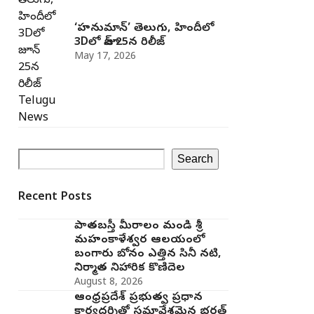
‘హనుమాన్’ తెలుగు, హిందీలో
3Dలో జూన్ 25న రిలీజ్
May 17, 2026
Search
Recent Posts
పాతబస్తీ మీరాలం మండి శ్రీ
మహంకాళేశ్వర ఆలయంలో
బంగారు బోనం ఎత్తిన సినీ నటి,
నిర్మాత నిహారిక కొణిదెల
August 8, 2026
ఆంధ్రప్రదేశ్ ప్రభుత్వ ప్రధాన
కార్యదర్శితో సమావేశమైన భరత్