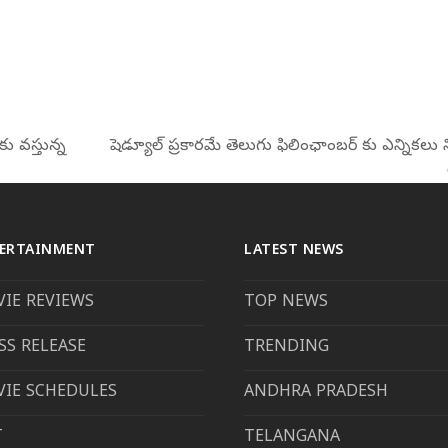
ు వస్తున్న
షెడ్యూల్ ప్రకారమే తెలుగు ఫిలింఛాంబర్ కు ఎన్నికలు
next
post:
ERTAINMENT
LATEST NEWS
IE REVIEWS
TOP NEWS
SS RELEASE
TRENDING
IE SCHEDULES
ANDHRA PRADESH
T
TELANGANA