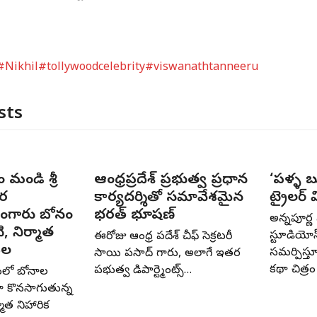
#Nikhil
#tollywoodcelebrity
#viswanathtanneeru
sts
ం మండి శ్రీ
ఆంధ్రప్రదేశ్ ప్రభుత్వ ప్రధాన
‘పళ్ళ బ
ర
కార్యదర్శితో సమావేశమైన
ట్రైలర్
గారు బోనం
భరత్ భూషణ్
అన్నపూర్ణ
ి, నిర్మాత
స్టూడియో
ఈరోజు ఆంధ్ర ప్రదేశ్ చీఫ్ సెక్రటరీ
ెల
సమర్పిస్తూ
సాయి ప్రసాద్ గారు, అలాగే ఇతర
కథా చిత్ర
ప్రభుత్వ డిపార్ట్మెంట్స్…
ంలో బోనాల
ా కొనసాగుతున్న
్మాత నిహారిక