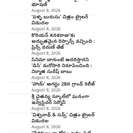
భూషణ్
August 8, 2026
‘పళ్ళ బురుసు’ చిత్రం ట్రైలర్
విడుదల
August 8, 2026
కొరియన్ కనకరాజు’కు
అద్భుతమైన రెస్పాన్స్ వచ్చింది :
ప్రిన్స్ వరుణ్ తేజ్
August 8, 2026
సినిమా బాగుంటే ఆదరిస్తారని
‘డిసి’ మరోసారి నిరూపించింది :
నిర్మాత సురేష్ బాబు
August 8, 2026
‘హాయ్’ ఆగస్టు 28న గ్రాండ్ రిలీజ్
August 8, 2026
శ్రీ చైతన్య స్కూల్‌లో ఘనంగా
ఇన్వెస్టిచర్‌ సెర్మొనీ
August 8, 2026
‘విశ్వనాథ్ & సన్స్’ చిత్రం ట్రైలర్
విడుదల
August 8, 2026