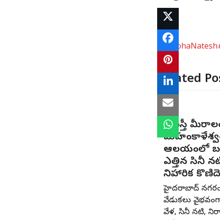
# NabhaNatesh
Related Po
పాతబస్తీ మీరాల
మహంకాళేశ్వ
ఆలయంలో బం
ఎత్తిన సినీ నట
నిహారిక కొణిద
హైదరాబాద్ నగర
వేడుకలు వైభవంగ
వేళ, సినీ నటి, నిర