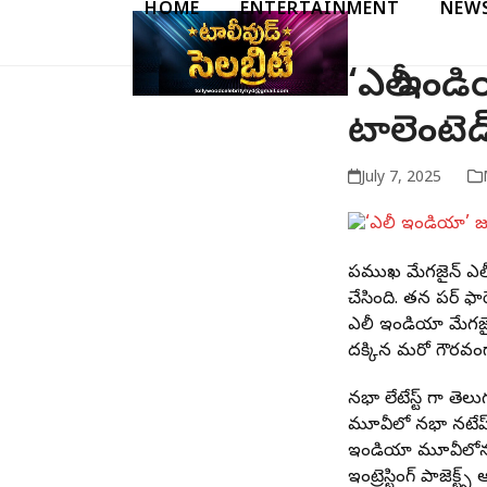
HOME
ENTERTAINMENT
NEW
Skip
to
content
‘ఎలీ ఇండ
టాలెంటెడ
July 7, 2025
ప్రముఖ మేగజైన్ ఎల
చేసింది. తన పర్ ఫార
ఎలీ ఇండియా మేగజైన్
దక్కిన మరో గౌరవంగా
నభా లేటేస్ట్ గా తెల
మూవీలో నభా నటేష్ 
ఇండియా మూవీలోనూ నట
ఇంట్రెస్టింగ్ ప్రాజెక