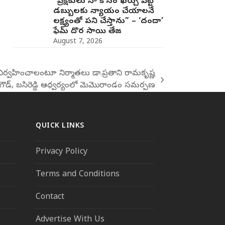
“ప్రేక్షకులు నా కోసం ఖర్చు పెట్టే
డబ్బులకు న్యాయం చేయాలనే
లక్ష్యంతో పని చేస్తాను” – ‘దందా’
ఫేమ్ దొర సాయి తేజ
August 7, 2026
 నిర్వహించాలంటూ నిర్మాతలు డా.ప్రతాని రామకృష్ణ
గౌడ్, బసిరెడ్డి ఆధ్వర్యంలో మెమొరాండం సమర్పణ
QUICK LINKS
Privacy Policy
Terms and Conditions
Contact
Advertise With Us