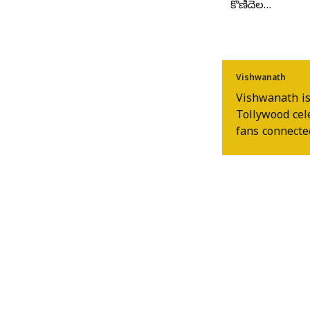
కొణిదెల…
Vishwanath
Vishwanath is
Tollywood cel
fans connected