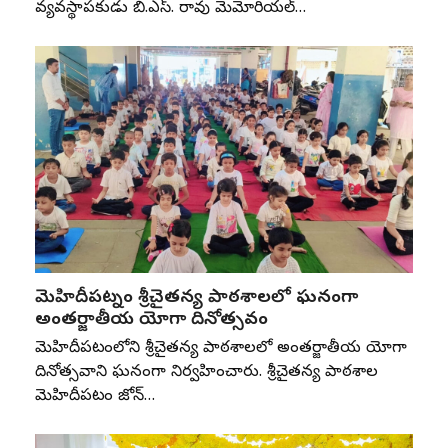
వ్యవస్థాపకుడు బి.ఎస్‌. రావు మెమోరియల్‌…
మెహిదీపట్నం శ్రీచైతన్య పాఠశాలలో ఘనంగా
అంతర్జాతీయ యోగా దినోత్సవం
మెహిదీపట్నంలోని శ్రీచైతన్య పాఠశాలలో అంతర్జాతీయ యోగా
దినోత్సవాన్ని ఘనంగా నిర్వహించారు. శ్రీచైతన్య పాఠశాల
మెహిదీపట్నం జోన్‌…