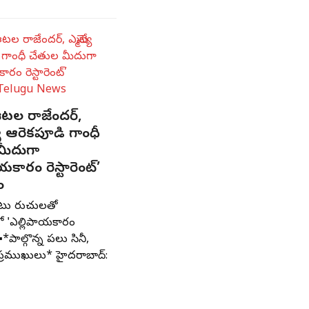
టల రాజేందర్,
యే ఆరెకపూడి గాంధీ
మీదుగా
యకారం రెస్టారెంట్’
ం
ాటు రుచులతో
లో 'ఎల్లిపాయకారం
' ▪️*పాల్గొన్న పలు సినీ,
్రముఖులు* హైదరాబాద్: