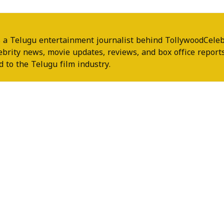
 a Telugu entertainment journalist behind TollywoodCeleb
ebrity news, movie updates, reviews, and box office reports
 to the Telugu film industry.