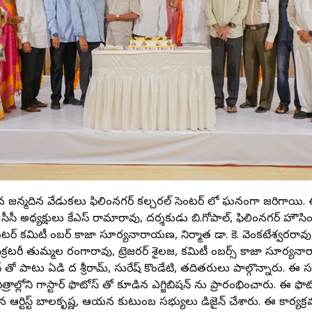
ి 70వ జన్మదిన వేడుకలు ఫిలింనగర్ కల్చరల్ సెంటర్ లో ఘనంగా జరిగాయి. ఈ 
సీసీ అధ్యక్షులు కేఎస్ రామారావు, దర్శకుడు బి.గోపాల్, ఫిలింనగర్ హౌసిం
ంటర్ కమిటీ మెంబర్ కాజా సూర్యనారాయణ, నిర్మాత డా. కె. వెంకటేశ్వరరావు
సెక్రటరీ తుమ్మల రంగారావు, ట్రెజరర్ శైలజ, కమిటీ మెంబర్స్ కాజా సూర్
తో పాటు ఏడి ద శ్రీరామ్, సురేష్ కొండేటి, తదితరులు పాల్గొన్నారు. ఈ సం
రాల్లోని మెగాస్టార్ ఫొటోస్ తో కూడిన ఎగ్జిబిషన్ ను ప్రారంభించారు. ఈ ఫొటో
ఆర్టిస్ట్ బాలకృష్ణ, ఆయన కుటుంబ సభ్యులు డిజైన్ చేశారు. ఈ కార్యక