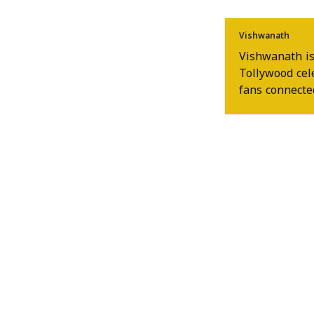
Vishwanath
Vishwanath is
Tollywood cel
fans connected