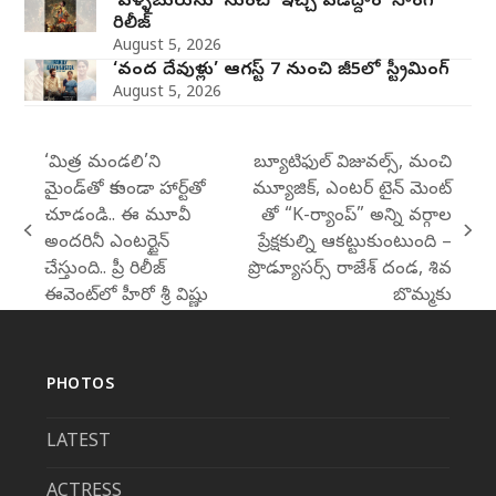
‘పళ్ళబురుసు’ నుంచి ‘ఇచ్చి పడేద్దాం’ సాంగ్
రిలీజ్
August 5, 2026
‘వంద దేవుళ్లు’ ఆగస్ట్ 7 నుంచి జీ5లో స్ట్రీమింగ్
August 5, 2026
‘మిత్ర మండలి’ని
బ్యూటిఫుల్ విజువల్స్, మంచి
మైండ్‌తో కాకుండా హార్ట్‌తో
మ్యూజిక్, ఎంటర్ టైన్ మెంట్
చూడండి.. ఈ మూవీ
తో “K-ర్యాంప్” అన్ని వర్గాల
previous
next
అందరినీ ఎంటర్టైన్
ప్రేక్షకుల్ని ఆకట్టుకుంటుంది –
post:
post:
చేస్తుంది.. ప్రీ రిలీజ్
ప్రొడ్యూసర్స్ రాజేశ్ దండ, శివ
ఈవెంట్‌లో హీరో శ్రీ విష్ణు
బొమ్మకు
PHOTOS
LATEST
ACTRESS