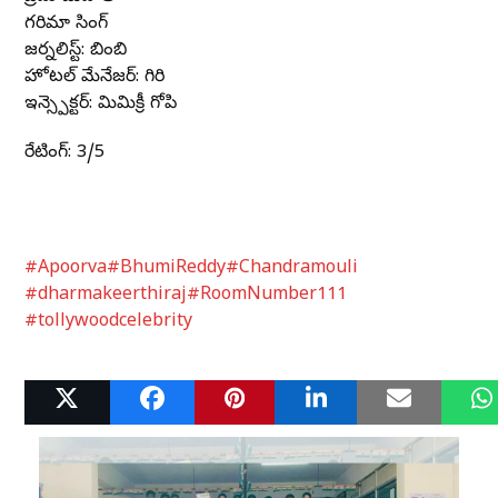
గరిమా సింగ్
జర్నలిస్ట్: బింబికా
హోటల్ మేనేజర్: గిరి
ఇన్స్పెక్టర్: మిమిక్రీ గోపి
రేటింగ్: 3/5
#Apoorva
#BhumiReddy
#Chandramouli
#dharmakeerthiraj
#RoomNumber111
#tollywoodcelebrity
Related Posts