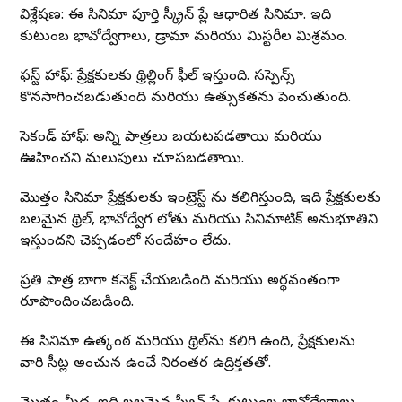
విశ్లేషణ: ఈ సినిమా పూర్తి స్క్రీన్ ప్లే ఆధారిత సినిమా. ఇది
కుటుంబ భావోద్వేగాలు, డ్రామా మరియు మిస్టరీల మిశ్రమం.
ఫస్ట్ హాఫ్: ప్రేక్షకులకు థ్రిల్లింగ్ ఫీల్ ఇస్తుంది. సస్పెన్స్
కొనసాగించబడుతుంది మరియు ఉత్సుకతను పెంచుతుంది.
సెకండ్ హాఫ్: అన్ని పాత్రలు బయటపడతాయి మరియు
ఊహించని మలుపులు చూపబడతాయి.
మొత్తం సినిమా ప్రేక్షకులకు ఇంట్రెస్ట్ ను కలిగిస్తుంది, ఇది ప్రేక్షకులకు
బలమైన థ్రిల్, భావోద్వేగ లోతు మరియు సినిమాటిక్ అనుభూతిని
ఇస్తుందని చెప్పడంలో సందేహం లేదు.
ప్రతి పాత్ర బాగా కనెక్ట్ చేయబడింది మరియు అర్థవంతంగా
రూపొందించబడింది.
ఈ సినిమా ఉత్కంఠ మరియు థ్రిల్‌ను కలిగి ఉంది, ప్రేక్షకులను
వారి సీట్ల అంచున ఉంచే నిరంతర ఉద్రిక్తతతో.