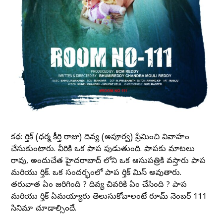
కథ: కార్తిక్ (ధర్మ కీర్తి రాజు) దివ్య (అపూర్వ) ప్రేమించి వివాహం
చేసుకుంటారు. వీరికి ఒక పాప పుడుతుంది. పాపకు మాటలు
రావు, అందుచేత హైదరాబాద్ లోని ఒక ఆసుపత్రికి వస్తారు పాప
మరియు కార్తిక్. ఒక సందర్భంలో పాప కార్తిక్ మిస్ అవుతారు.
తరువాత ఏం జరిగింది ? దివ్య చివరికి ఏం చేసింది ? పాప
మరియు కార్తిక్ ఏమయ్యారు తెలుసుకోవాలంటే రూమ్ నెంబర్ 111
సినిమా చూడాల్సిందే.