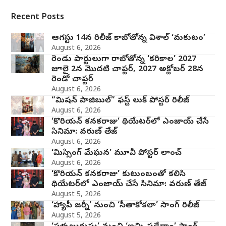
Recent Posts
ఆగస్టు 14న రిలీజ్ కాబోతోన్న విశాల్ ‘మకుటం’
August 6, 2026
రెండు పార్టులుగా రాబోతోన్న ‘కరికాల’ 2027
జూలై 2న మొదటి చాప్టర్‌, 2027 అక్టోబర్ 28న
రెండో చాప్టర్
August 6, 2026
“మిషన్ పాజిబుల్” ఫస్ట్ లుక్ పోస్టర్ రిలీజ్
August 6, 2026
‘కొరియన్ కనకరాజు’ థియేటర్‌లో ఎంజాయ్ చేసే
సినిమా: వరుణ్ తేజ్
August 6, 2026
‘మిస్సింగ్ మేఘన’ మూవీ పోస్టర్ లాంచ్
August 6, 2026
‘కొరియన్ కనకరాజు’ కుటుంబంతో కలిసి
థియేటర్‌లో ఎంజాయ్ చేసే సినిమా: వరుణ్ తేజ్
August 5, 2026
‘హ్యాపీ జర్నీ’ నుంచి ‘సీతాకోకలా’ సాంగ్ రిలీజ్
August 5, 2026