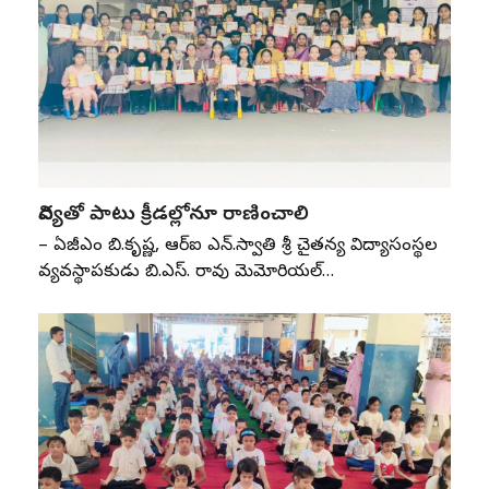
విద్యతో పాటు క్రీడల్లోనూ రాణించాలి
– ఏజీఎం బి.కృష్ణ, ఆర్‌ఐ ఎన్‌.స్వాతి శ్రీ చైతన్య విద్యాసంస్థల
వ్యవస్థాపకుడు బి.ఎస్‌. రావు మెమోరియల్‌…