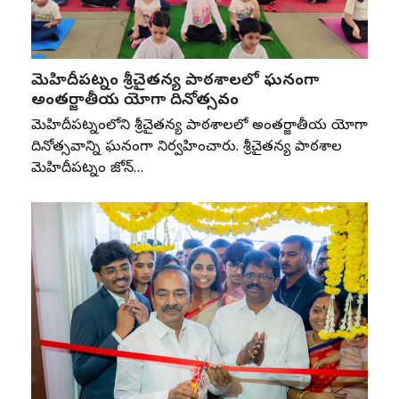
మెహిదీపట్నం శ్రీచైతన్య పాఠశాలలో ఘనంగా
అంతర్జాతీయ యోగా దినోత్సవం
మెహిదీపట్నంలోని శ్రీచైతన్య పాఠశాలలో అంతర్జాతీయ యోగా
దినోత్సవాన్ని ఘనంగా నిర్వహించారు. శ్రీచైతన్య పాఠశాల
మెహిదీపట్నం జోన్‌…