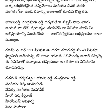
మొత్తం మీద, ఇది బలమైన స్క్రీన్ ప్లే, కుటుంబ భావోద్వేగాలు,
ఉత్కంఠభరితమైన సన్నివేశాలు మరియు చివరి వరకు
ఎంగేజింగ్‌గా ఉండే రహస్య అంశాలతో కూడిన కొత్త కథ.
భూమిరెడ్డి చoద్రమౌళి రెడ్డి దర్శకుడిగా సక్సెస్ సాధించారు.
ఆయన నా తొలి ప్రయత్నం. దయచేసి నా సినిమా చూసి మీ
అభిప్రాయాన్ని పంచుకోండి — అతనికి ప్రేక్షకుల అభిప్రాయం చాలా
ముఖ్యం.
రూమ్ నెంబర్ 111 సినిమా అందరూ చూడదగ్గ మంచి సినిమా
ఫ్యామిలీ ఆడియన్స్ తో పాటు యూత్ ఎలిమెంట్స్ అలాగే సస్పెన్స్
ఈ సినిమాలో ఉన్నాయి. తప్పకుండా అందరూ ఈ సినిమాను
చూడవచ్చు.
రచన & దర్శకత్వం: భూమి రెడ్డి చంద్రమౌళి రెడ్డి
సంగీతం: శివు జామకండి
నేపధ్య సంగీతం: మహావీర్
హీరో: ధర్మ కీర్తిరాజ్
హీరోయిన్: అపూర్వ
ప్రేమ మెహతా