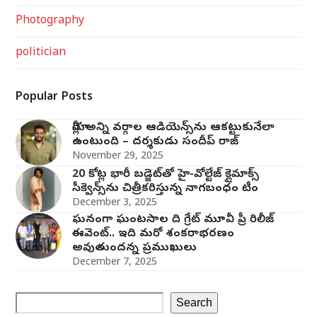
Photography
politician
Popular Posts
మోగ్లీ’ అన్ని వర్గాల ఆడియెన్స్‌ను ఆకట్టుకునేలా
ఉంటుంది – దర్శకుడు సందీప్ రాజ్
November 29, 2025
20 కోట్ల భారీ బడ్జెట్‌తో హై-వోల్టేజ్ క్లైమాక్స్
సీక్వెన్స్‌ను చిత్రీకరిస్తున్న నాగబంధం టీం
December 3, 2025
ఘనంగా ఘంటసాల ది గ్రేట్ మూవీ ప్రీ రిలీజ్
ఈవెంట్.. ఇది మరో శంకరాభరణం
అవుతుందన్న ప్రముఖులు
December 7, 2025
Search