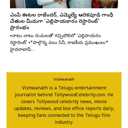
ఎంపీ ఈటల రాజేందర్, ఎమ్మెల్యే ఆరెకపూడి గాంధీ
చేతుల మీదుగా ‘ఎల్లిపాయకారం రెస్టారెంట్’
ప్రారంభం
▪️నాటు నాటు రుచులతో గచ్చిబౌలిలో 'ఎల్లిపాయకారం
రెస్టారెంట్' ▪️*పాల్గొన్న పలు సినీ, రాజకీయ ప్రముఖులు*
హైదరాబాద్:…
Vishwanath
Vishwanath is a Telugu entertainment
journalist behind TollywoodCelebrity.com. He
covers Tollywood celebrity news, movie
updates, reviews, and box office reports daily,
keeping fans connected to the Telugu film
industry.