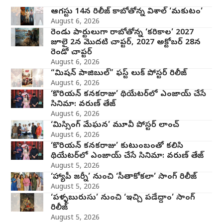
ఆగస్టు 14న రిలీజ్ కాబోతోన్న విశాల్ ‘మకుటం’
August 6, 2026
రెండు పార్టులుగా రాబోతోన్న ‘కరికాల’ 2027
జూలై 2న మొదటి చాప్టర్‌, 2027 అక్టోబర్ 28న
రెండో చాప్టర్
August 6, 2026
“మిషన్ పాజిబుల్” ఫస్ట్ లుక్ పోస్టర్ రిలీజ్
August 6, 2026
‘కొరియన్ కనకరాజు’ థియేటర్‌లో ఎంజాయ్ చేసే
సినిమా: వరుణ్ తేజ్
August 6, 2026
‘మిస్సింగ్ మేఘన’ మూవీ పోస్టర్ లాంచ్
August 6, 2026
‘కొరియన్ కనకరాజు’ కుటుంబంతో కలిసి
థియేటర్‌లో ఎంజాయ్ చేసే సినిమా: వరుణ్ తేజ్
August 5, 2026
‘హ్యాపీ జర్నీ’ నుంచి ‘సీతాకోకలా’ సాంగ్ రిలీజ్
August 5, 2026
‘పళ్ళబురుసు’ నుంచి ‘ఇచ్చి పడేద్దాం’ సాంగ్
రిలీజ్
August 5, 2026