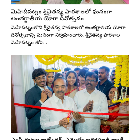
మెహిదీపట్నం శ్రీచైతన్య పాఠశాలలో ఘనంగా
అంతర్జాతీయ యోగా దినోత్సవం
మెహిదీపట్నంలోని శ్రీచైతన్య పాఠశాలలో అంతర్జాతీయ యోగా
దినోత్సవాన్ని ఘనంగా నిర్వహించారు. శ్రీచైతన్య పాఠశాల
మెహిదీపట్నం జోన్‌…