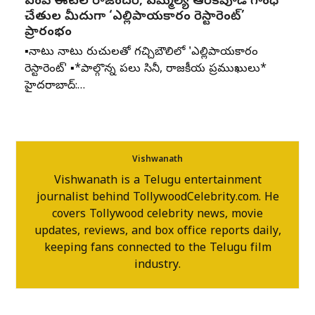
ఎంపీ ఈటల రాజేందర్, ఎమ్మెల్యే ఆరెకపూడి గాంధీ
చేతుల మీదుగా ‘ఎల్లిపాయకారం రెస్టారెంట్’
ప్రారంభం
▪️నాటు నాటు రుచులతో గచ్చిబౌలిలో 'ఎల్లిపాయకారం
రెస్టారెంట్' ▪️*పాల్గొన్న పలు సినీ, రాజకీయ ప్రముఖులు*
హైదరాబాద్:…
Vishwanath
Vishwanath is a Telugu entertainment
journalist behind TollywoodCelebrity.com. He
covers Tollywood celebrity news, movie
updates, reviews, and box office reports daily,
keeping fans connected to the Telugu film
industry.