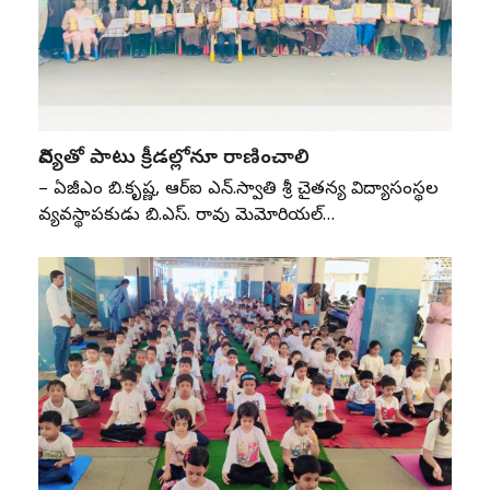
విద్యతో పాటు క్రీడల్లోనూ రాణించాలి
– ఏజీఎం బి.కృష్ణ, ఆర్‌ఐ ఎన్‌.స్వాతి శ్రీ చైతన్య విద్యాసంస్థల
వ్యవస్థాపకుడు బి.ఎస్‌. రావు మెమోరియల్‌…