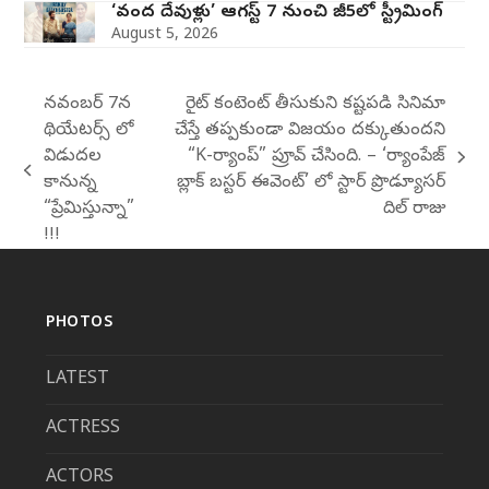
‘వంద దేవుళ్లు’ ఆగస్ట్ 7 నుంచి జీ5లో స్ట్రీమింగ్
August 5, 2026
నవంబర్ 7న
రైట్ కంటెంట్ తీసుకుని కష్టపడి సినిమా
థియేటర్స్ లో
చేస్తే తప్పకుండా విజయం దక్కుతుందని
విడుదల
“K-ర్యాంప్” ప్రూవ్ చేసింది. – ‘ర్యాంపేజ్
next
previous
కానున్న
బ్లాక్ బస్టర్ ఈవెంట్’ లో స్టార్ ప్రొడ్యూసర్
post:
post:
“ప్రేమిస్తున్నా”
దిల్ రాజు
!!!
PHOTOS
LATEST
ACTRESS
ACTORS