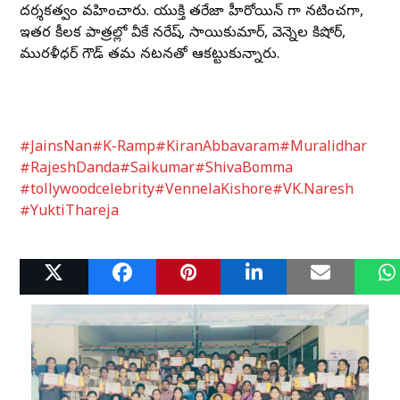
దర్శకత్వం వహించారు. యుక్తి తరేజా హీరోయిన్ గా నటించగా,
ఇతర కీలక పాత్రల్లో వీకే నరేష్, సాయికుమార్, వెన్నెల కిషోర్,
మురళీధర్ గౌడ్ తమ నటనతో ఆకట్టుకున్నారు.
#JainsNan
#K-Ramp
#KiranAbbavaram
#Muralidhar
#RajeshDanda
#Saikumar
#ShivaBomma
#tollywoodcelebrity
#VennelaKishore
#VK.Naresh
#YuktiThareja
Related Posts