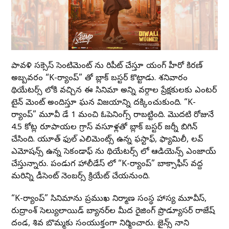
దీపావళి సక్సెస్ సెంటిమెంట్ ను రిపీట్ చేస్తూ యంగ్ హీరో కిరణ్
అబ్బవరం “K-ర్యాంప్” తో బ్లాక్ బస్టర్ కొట్టాడు. శనివారం
థియేటర్స్ లోకి వచ్చిన ఈ సినిమా అన్ని వర్గాల ప్రేక్షకులకు ఎంటర్
టైన్ మెంట్ అందిస్తూ ఘన విజయాన్ని దక్కించుకుంది. “K-
ర్యాంప్” మూవీ డే 1 మంచి ఓపెనింగ్స్ రాబట్టింది. మొదటి రోజునే
4.5 కోట్ల రూపాయల గ్రాస్ వసూళ్లతో బ్లాక్ బస్టర్ జర్నీ బిగిన్
చేసింది. యూత్ ఫుల్ ఎలిమెంట్స్ ఉన్న ఫస్టాఫ్, ఫ్యామిలీ, లవ్
ఎమోషన్స్ ఉన్న సెకండాఫ్ ను థియేటర్స్ లో ఆడియెన్స్ ఎంజాయ్
చేస్తున్నారు. పండుగ హాలీడేస్ లో “K-ర్యాంప్” బాక్సాఫీస్ వద్ద
మరిన్ని డీసెంట్ నెంబర్స్ క్రియేట్ చేయనుంది.
“K-ర్యాంప్” సినిమాను ప్రముఖ నిర్మాణ సంస్థ హాస్య మూవీస్,
రుద్రాంశ్ సెల్యులాయిడ్ బ్యానర్‌ల మీద రైజింగ్ ప్రొడ్యూసర్ రాజేష్
దండ, శివ బొమ్మకు సంయుక్తంగా నిర్మించారు. జైన్స్ నాని