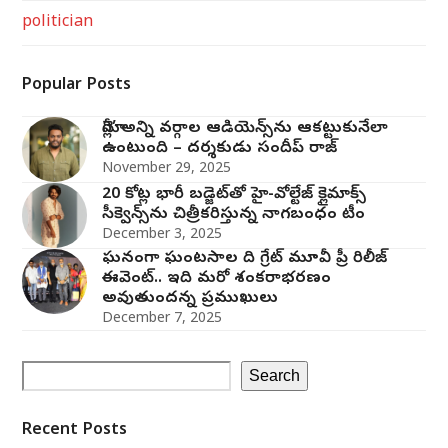
politician
Popular Posts
మోగ్లీ’ అన్ని వర్గాల ఆడియెన్స్‌ను ఆకట్టుకునేలా
ఉంటుంది – దర్శకుడు సందీప్ రాజ్
November 29, 2025
20 కోట్ల భారీ బడ్జెట్‌తో హై-వోల్టేజ్ క్లైమాక్స్
సీక్వెన్స్‌ను చిత్రీకరిస్తున్న నాగబంధం టీం
December 3, 2025
ఘనంగా ఘంటసాల ది గ్రేట్ మూవీ ప్రీ రిలీజ్
ఈవెంట్.. ఇది మరో శంకరాభరణం
అవుతుందన్న ప్రముఖులు
December 7, 2025
Search
Recent Posts