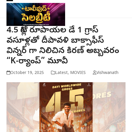
Skip
Open
Close
to
mobile
mobile
content
menu
menu
4.5 కోట్ల రూపాయల డే 1 గ్రాస్
వసూళ్లతో దీపావళి బాక్సాఫీస్
విన్నర్ గా నిలిచిన కిరణ్ అబ్బవరం
“K-ర్యాంప్” మూవీ
October 19, 2025
Latest
,
MOVIES
Vishwanath