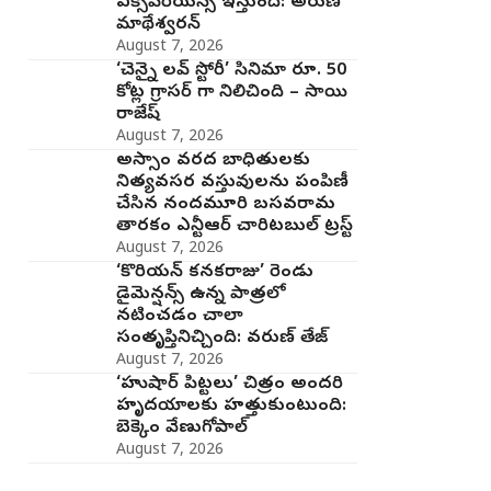
ఎక్స్‌పీరియన్స్ ఇస్తుంది: అరుణ్
మాథేశ్వరన్
August 7, 2026
‘చెన్నై లవ్ స్టోరీ’ సినిమా రూ. 50
కోట్ల గ్రాసర్ గా నిలిచింది – సాయి
రాజేష్
August 7, 2026
అస్సాం వరద బాధితులకు
నిత్యవసర వస్తువులను పంపిణీ
చేసిన నందమూరి బసవరామ
తారకం ఎన్టీఆర్ చారిటబుల్ ట్రస్ట్
August 7, 2026
‘కొరియన్ కనకరాజు’ రెండు
డైమెన్షన్స్ ఉన్న పాత్రలో
నటించడం చాలా
సంతృప్తినిచ్చింది: వరుణ్ తేజ్
August 7, 2026
‘హుషార్‌ పిట్టలు’ చిత్రం అందరి
హృదయాలకు హత్తుకుంటుంది:
బెక్కెం వేణుగోపాల్‌
August 7, 2026