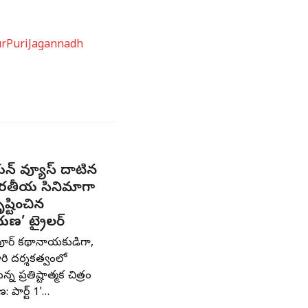
r
PuriJagannadh
న్ వ్యూస్ దాటిన
ారతీయ సినిమాగా
ృష్టించిన
ణ’ ట్రైలర్
కపూర్ కథానాయకుడిగా,
ారి దర్శకత్వంలో
న్న ప్రతిష్టాత్మక చిత్రం
పార్ట్ 1'…