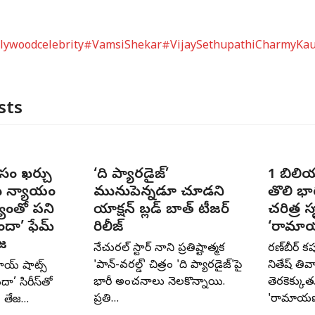
lywoodcelebrity
#VamsiShekar
#VijaySethupathi
CharmyKau
sts
 కోసం ఖర్చు
‘ది ప్యారడైజ్’
1 బిలియ
కు న్యాయం
మునుపెన్నడూ చూడని
తొలి భ
్యంతో పని
యాక్షన్ బ్లడ్ బాత్ టీజర్
చరిత్ర స
దందా’ ఫేమ్
రిలీజ్
‘రామాయ
జ
నేచురల్ స్టార్ నాని ప్రతిష్టాత్మక
రణ్‌బీర్ 
'పాన్-వరల్డ్' చిత్రం 'ది ప్యారడైజ్'పై
నితేష్ తివ
 చాయ్ షాట్స్
భారీ అంచనాలు నెలకొన్నాయి.
తెరకెక్కుతు
ా’ సిరీస్‌తో
ప్రతి…
'రామాయణ: 
ి తేజ…