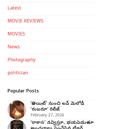
Latest
MOVIE REVIEWS
MOVIES
News
Photography
politician
Popular Posts
‘డెకాయిట్’ నుంచి లవ్ మెలోడీ
‘రుబరూ’ రిలీజ్
February 27, 2026
‘రాకాస’ నవ్విస్తూ, భయపెడుతూ
అంచనాలు పెంచేసిన టీజర్