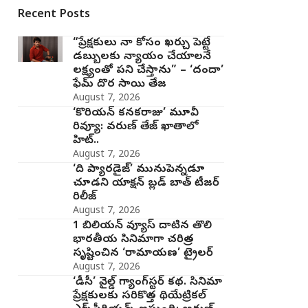
Recent Posts
“ప్రేక్షకులు నా కోసం ఖర్చు పెట్టే
డబ్బులకు న్యాయం చేయాలనే
లక్ష్యంతో పని చేస్తాను” – ‘దందా’
ఫేమ్ దొర సాయి తేజ
August 7, 2026
‘కొరియన్ కనకరాజు’ మూవీ
రివ్యూ: వరుణ్ తేజ్ ఖాతాలో
హిట్..
August 7, 2026
‘ది ప్యారడైజ్’ మునుపెన్నడూ
చూడని యాక్షన్ బ్లడ్ బాత్ టీజర్
రిలీజ్
August 7, 2026
1 బిలియన్ వ్యూస్ దాటిన తొలి
భారతీయ సినిమాగా చరిత్ర
సృష్టించిన ‘రామాయణ’ ట్రైలర్
August 7, 2026
‘డీసీ’ వైల్డ్ గ్యాంగ్‌స్టర్ కథ. సినిమా
ప్రేక్షకులకు సరికొత్త థియేట్రికల్