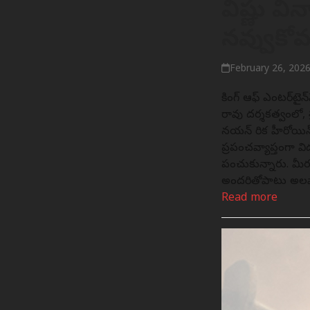
విష్ణు వ
నవ్వుకోవచ్
February 26, 202
కింగ్ ఆఫ్ ఎంటర్‌టైన
రావు దర్శకత్వంలో, శ
నయన్ సారిక హీరోయిన్
ప్రపంచవ్యాప్తంగా వ
పంచుకున్నారు. మీర
అందరితోపాటు అలవాట
Read more