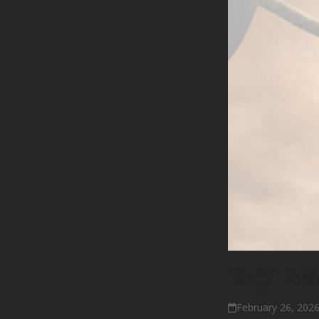
‘పెద్ది’ స
February 26, 202