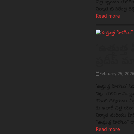
చిత్ర బృందం తొలిసార
నిర్మాత బి.నరేంద్ర ర
Read more
’ఉత్తుత్త 
ప్రదీప్ 
February 25, 202
‘ఉత్తుత్త హీరోలు’ స
విట్టా తొలిసారిగా న
కొడాలి దర్శకుడు. ఫి
కు అలాగే చిత్ర యూన
నిర్మాత మరియు హీర
“ఉత్తుత్త హీరోలు
Read more