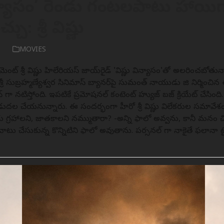
ిన్యాసం’ రెండు గంటలపాటు హాయి
చు: శ్రీ విష్ణు
6
MOVIES
్‌మెంట్ శ్రీ విష్ణు హిలేరియస్ జాయ్‌రైడ్‌ 'విష్ణు విన్యాసం'తో అలరించబ
్రీ సుబ్రహ్మణ్యేశ్వర సినిమాస్ బ్యానర్‌పై సుమంత్ నాయుడు జి నిర్మించిన ఈ
 గా నటిస్తోంది. ఇపటికే ప్రమోషనల్ కంటెంట్ హ్యుజ్ బజ్ క్రియేట్ చేసింద
ిడుదల చేయనున్నారు. ఈ సందర్భంగా హీరో శ్రీ విష్ణు విలేకరుల సమావేశ
ు గ్రహాలని, జాతకాలని నమ్ముతారా? -అన్ని ఫాలో అవ్వను, కానీ మనం చి
ు చేసుకున్న కొన్నిటిని ఫాలో అవుతాను. పర్సనల్ గా నాకైతే ఫలానా 