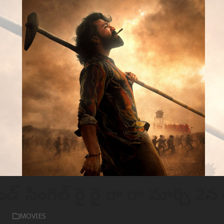
ెకండ్ సింగిల్ రై రై రా రా మార్చి 2న 
6
MOVIES