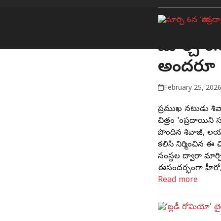
మార్చి 6న
అందరూ ఎం
February 25, 202
ప్రముఖ నటుడు శివాజీ 
చిత్రం 'సాంప్రదాయిని
పొందిన శివాజీ, లయలు
కలిసి నిర్మించిన ఈ చ
సంస్థల ద్వారా మార్
ఈసందర్భంగా హీరో, న
Read more