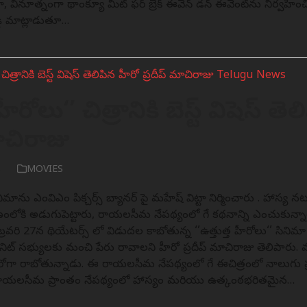
ిగా, వినూత్నంగా థాంక్యూ మీట్‌ ఫర్‌ బ్రేక్‌ ఈవెన్‌ డన్‌ ఈవెంట్‌ను నిర్వ
ెడ్డి మాట్లాడుతూ…
హీరోలు‘’ చిత్రానికి బెస్ట్ విషెస్ తె
మాచిరాజు
6
MOVIES
ినిమాను ఎంవిఎం పిక్చర్స్ బ్యానర్ పై మహేష్ విట్టా నిర్మించారు . హాస్
ిర్మాణంలోకి అడుగుపెట్టారు, రాయలసీమ నేపథ్యంలో సాగే కథనాన్ని ఎంచుకున్నార
బ్రవరి 27న థియేటర్స్ లో విడుదల కాబోతున్న ‘’ఉత్తుత్త హీరోలు‘’ సినిమా
ిట్ సభ్యులకు మంచి పేరు రావాలని హీరో ప్రదీప్ మాచిరాజు తెలిపారు. మహేష
ోగా రాబోతున్నాడు. ఈ రాయలసీమ నేపథ్యంలో సాగే ఈచిత్రంలో నాలుగు 
” రాయలసీమ ప్రాంతం నేపథ్యంలో హాస్యం మరియు ఉత్కంఠభరితమైన…