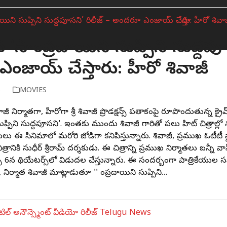
 ‘సాంప్రదాయిని సుప్పిని సుద్దపూ
జాయ్ చేస్తారు: హీరో శివాజీ
6
MOVIES
నిర్మాతగా, హీరోగా శ్రీ శివాజీ ప్రొడక్షన్స్ పతాకంపై రూపొందుతున్న క్రైమ్‌
 సుప్పిని సుద్దపూసని'. ఇంతకు ముందు శివాజీ గారితో పలు హిట్‌ చిత్రాల్లో 
 ఈ సినిమాలో మరోసారి జోడిగా కనిపిస్తున్నారు. శివాజీ, ప్రముఖ ఓటీటీ ఫ్ల
ిత్రానికి సుధీర్‌ శ్రీరామ్‌ దర్శకుడు. ఈ చిత్రాన్ని ప్రముఖ నిర్మాతలు బన్న
చి 6న థియేటర్స్‌లో విడుదల చేస్తున్నారు. ఈ సందర్బంగా పాత్రికేయుల 
ిర్మాత శివాజీ మాట్లాడుతూ '' సాంప్రదాయిని సుప్పిని…