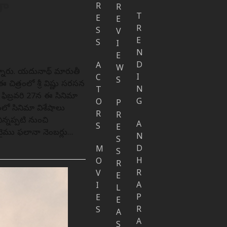
గా
R
R
T
E
E
R
S
V
E
S
I
N
E
D
A
W
ోతున్నారు. యదునాథ్ మారుతీ
I
C
S
 చిత్రంలో శ్రీ విష్ణు సరసన
N
T
ి. ఫిబ్రవరి 27న ఈ సినిమా
G
O
P
ంలో సినిమా విశేషాలు
R
R
న్నప్పటి నుంచి
A
S
E
టైము ఫలానా నెంబర్లు…
N
S
D
M
S
H
O
R
R
V
E
A
I
L
P
E
E
R
S
A
A
S