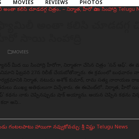
S
MOVIES
REVIEWS
PHOTOS
 ఫ్యామిలీ అంతా కలిసి చూడదగ్గ చి
హీరో సాయి సింహాద్రి
6
MOVIES
ా బ్యానర్ మీద సాయి సింహాద్రి హీరోగా, నిర్మాతగా చేసిన చిత్రం ‘సన్ ఆఫ్’. 
సినిమాని ఫిబ్రవరి 27న రిలీజ్ చేయబోతోన్నారు. ఈ క్రమంలో బుధవారం నాడు
ర్యక్రమానికి నిర్మాత, నటుడు అశోక్ కుమార్, రామ సత్య నారాయణ రాజు, 
రులు ముఖ్య అతిథులుగా విచ్చేశారు. ఈ ఈవెంట్‌లో.. నిర్మాత, హీరో సాయి 
ఆఫ్’ కథను నాకు చెప్పినప్పుడు షాక్ అయ్యాను. ఆయన చెప్పిన కథను వి
ి కదా అని…