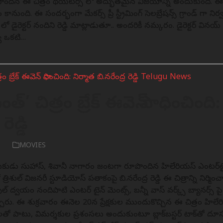
ందిన ఈ చిత్రం థియేటర్స్ లో అద్భుతమైన విజయాన్ని అందుకుంది. ఈ చి
 కానుంది. ఈ సందర్భంగా మేకర్స్ ప్రీ స్ట్రీమింగ్ సెలబ్రేషన్స్ గ్రాండ్ గా నిర్వహ
ీట్ లో డైరెక్టర్ నందిని రెడ్డి మాట్లాడుతూ.. అందరికీ నమస్కారం. డైరెక్టర్ వినయ
ూ ఒకటి…
త్‌’ చిత్రం బ్రేక్‌ ఈవెన్‌ సాధించింది
రెడ్డి
6
MOVIES
యకుడు సుహాస్‌, శివానీ నాగారం జంటగా రూపొందిన హిలేరియస్‌ ఎంటర్‌టైనర్
ిశుల్‌ విజనరీ స్టూడియోస్‌ పతాకంపై బి.నరేంద్ర రెడ్డి ఈ చిత్రాన్ని నిర్మించ
ల్‌ ద్వయం నందిపాటి ఎంటర్ టైన్ మెంట్స్, బన్నీ వాస్ వర్క్స్ బ్యానర్స్ పై ఈ చ
రు. ఈ శుక్రవారం ఈనెల 20న ప్రేక్షకుల ముందుకొచ్చిన ఈ చిత్రం హిలేరి
నలతో పాటు, విమర్శకుల ప్రశంసలు అందుకుంటూ బ్లాక్‌బస్టర్‌ టాక్‌తో 