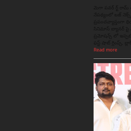
మెగా పవర్ స్టార్ రామ్
నేపథ్యంలో బజ్ నెక్స
ప్రపంచవ్యాప్తంగా థి
సినిమాస్ బ్యానర్ పై
ప్రమోషన్స్ లో ఇప్ప
ఫస్ట్ షాట్ గ్లింప్స్, బ్ల
Read more