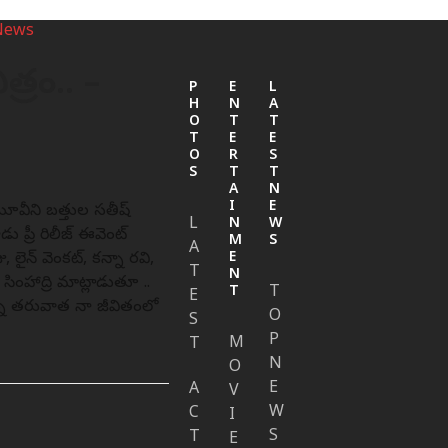
త్రం.. –
P
E
L
H
N
A
O
T
T
T
E
E
O
R
S
S
T
T
A
N
I
E
ఈ మూవీని బత్తుల సతీష్
L
N
W
 ప్రీ రిలీజ్ ఈవెంట్
M
S
A
లైన్ వెంకట్, కన్నా రవి,
E
T
N
సింహాద్రి మాట్లాడుతూ ..
T
T
E
న్న తరువాత నా జీవితంలో
O
S
P
M
T
N
O
E
A
V
W
C
I
S
T
E