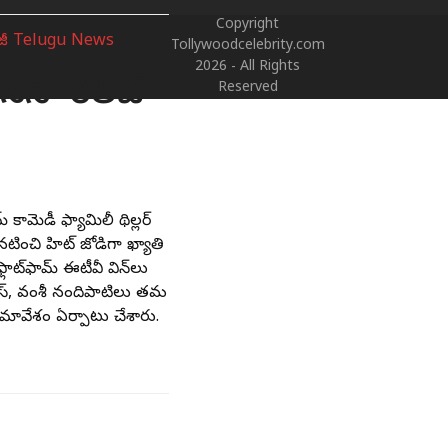
Copyright
Tollywoodcelebrity.com
2026 - All Rights
సని’ రిలీజ్ –
Reserved
 కామెడీ ఫ్యామిలీ థిల్లర్‌
నటించి హిట్‌ జోడిగా ఖ్యాతి
ాట్‌ఫామ్‌ ఈటీవీ విన్‌లు
ీ వాస్‌, వంశీ నందిపాటిలు తమ
సమావేశం ఏర్పాటు చేశారు.