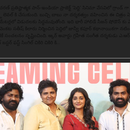
 చరణ్ ప్రతిష్టాత్మక పాన్-ఇండియా ప్రాజెక్ట్ 'పెద్ది' సినిమా వేసవిలో గ్రాండ్
్ట్ లెవల్ కి చేసుకుంది. బుచ్చి బాబు సానా దర్శకత్వం వహించిన ఈ చిత్రం ఏ
యేటర్లలో విడుదలకు సిద్ధమవుతోంది. ఇది భారీ హాలిడే సీజన్ షోడౌన్ కు వేది
 వెంకట సతీష్ కిలారు నిర్మించిన పెద్దిలో జాన్వీ కపూర్ కథానాయికగా నటి
టికే సంచలనం సృష్టించింది. ఆస్కార్ అవార్డు గ్రహీత సంగీత దర్శకుడు ఎ.ఆ
ాక్ బస్టర్ ఫస్ట్ సింగిల్ చికిరి చికిరి కి…