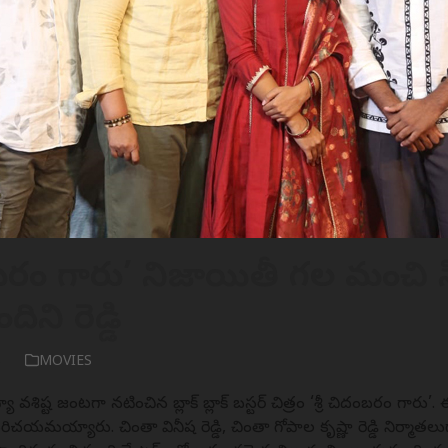
దంబరం గారు’ నిజాయితీ గల మంచి 
ందిని రెడ్డి
6
MOVIES
 వశిష్ట జంటగా నటించిన బ్లాక్ బ్లాక్ బస్టర్ చిత్రం ‘శ్రీ చిదంబరం గారు’.
ిచయమయ్యారు. చింతా వినీష రెడ్డి, చింతా గోపాల కృష్ణా రెడ్డి నిర్మాతలుగ