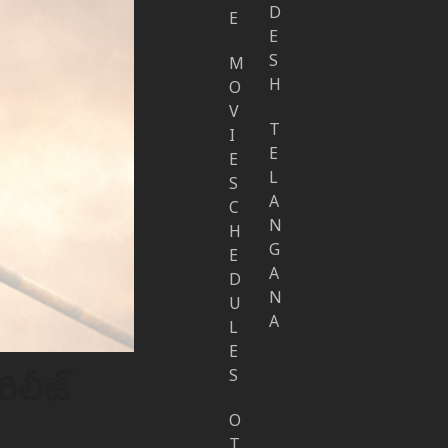
D
E
E
S
M
H
O
V
T
I
E
E
L
S
A
C
N
H
G
E
A
D
N
U
A
L
E
S
రిలీజ్
O
T