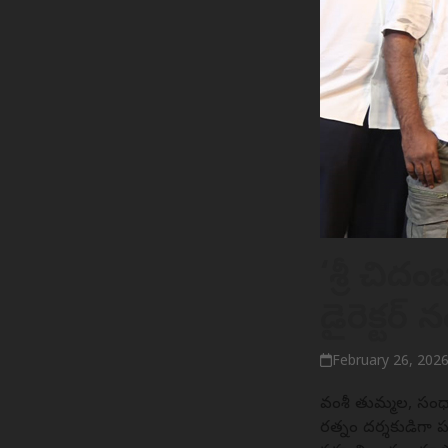
‘శ్రీ చి
డైరెక్టర్ న
February 26, 202
వంశీ తుమ్మల, సంధ్యా
రత్నం దర్శకుడిగా పర