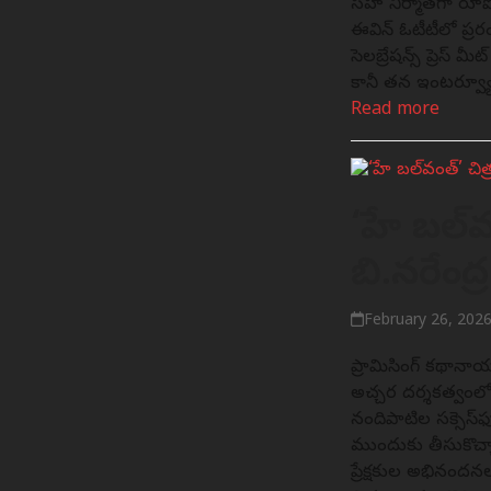
సహ నిర్మాతగా రూపొ
ఈవిన్ ఓటీటీలో ప్రసారం
సెలబ్రేషన్స్ ప్రెస్ మ
కానీ తన ఇంటర్వ్య
Read more
‘హే బల్‌వం
బి.నరేంద్ర 
February 26, 202
ప్రామిసింగ్‌ కథానా
అచ్చర దర్శకత్వంలో త్ర
నందిపాటిల సక్సెస్‌ఫు
ముందుకు తీసుకొచ్చా
ప్రేక్షకుల అభినంద