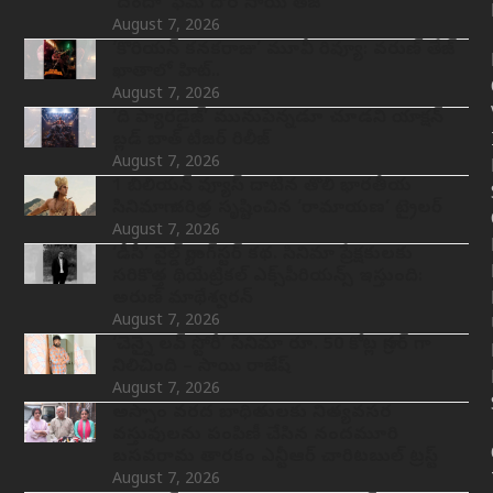
‘దందా’ ఫేమ్ దొర సాయి తేజ
August 7, 2026
‘కొరియన్ కనకరాజు’ మూవీ రివ్యూ: వరుణ్ తేజ్
ఖాతాలో హిట్..
August 7, 2026
‘ది ప్యారడైజ్’ మునుపెన్నడూ చూడని యాక్షన్
బ్లడ్ బాత్ టీజర్ రిలీజ్
August 7, 2026
1 బిలియన్ వ్యూస్ దాటిన తొలి భారతీయ
సినిమాగా చరిత్ర సృష్టించిన ‘రామాయణ’ ట్రైలర్
August 7, 2026
‘డీసీ’ వైల్డ్ గ్యాంగ్‌స్టర్ కథ. సినిమా ప్రేక్షకులకు
సరికొత్త థియేట్రికల్ ఎక్స్‌పీరియన్స్ ఇస్తుంది:
అరుణ్ మాథేశ్వరన్
August 7, 2026
‘చెన్నై లవ్ స్టోరీ’ సినిమా రూ. 50 కోట్ల గ్రాసర్ గా
నిలిచింది – సాయి రాజేష్
August 7, 2026
అస్సాం వరద బాధితులకు నిత్యవసర
వస్తువులను పంపిణీ చేసిన నందమూరి
బసవరామ తారకం ఎన్టీఆర్ చారిటబుల్ ట్రస్ట్
August 7, 2026