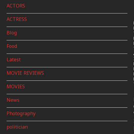
ACTORS
ACTRESS
Blog
Food
Latest
MOVIE REVIEWS
MOVIES
News
Photography
politician