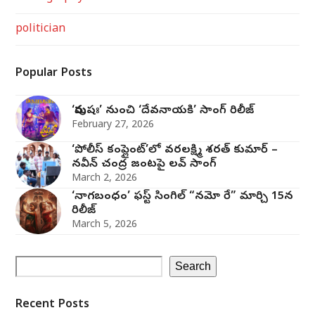
politician
Popular Posts
‘పురుషః’ నుంచి ‘దేవనాయకి’ సాంగ్‌ రిలీజ్‌
February 27, 2026
‘పోలీస్ కంప్లైంట్’లో వరలక్ష్మి శరత్ కుమార్ –
నవీన్ చంద్ర జంట‌పై ల‌వ్ సాంగ్
March 2, 2026
‘నాగబంధం’ ఫస్ట్ సింగిల్ “నమో రే” మార్చి 15న
రిలీజ్
March 5, 2026
Search
Recent Posts