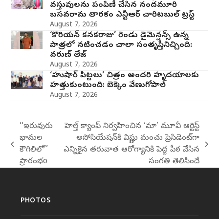
వస్తువులను పంపిణీ చేసిన నందమూరి
బసవరామ తారకం ఎన్టీఆర్ చారిటబుల్ ట్రస్ట్
August 7, 2026
‘కొరియన్ కనకరాజు’ రెండు డైమెన్షన్స్ ఉన్న
పాత్రలో నటించడం చాలా సంతృప్తినిచ్చింది:
వరుణ్ తేజ్
August 7, 2026
‘హుషార్‌ పిట్టలు’ చిత్రం అందరి హృదయాలకు
హత్తుకుంటుంది: బెక్కెం వేణుగోపాల్‌
August 7, 2026
‘‘ఇరువురు
హెల్త్ క్యాంప్ నిర్వహించిన ‘మా’ మూవీ ఆర్టిస్ట్
భామల
అసోసియేషన్‌కి విష్ణు మంచు ప్రెసిడెంట్‌గా
previous
next
కౌగిలిలో’’
ఎన్నికైన తరువాత ఆరోగ్యానికి పెద్ద పీఠ వేసిన
post:
post:
ప్రారంభo
సంగతి తెలిసిందే
PHOTOS