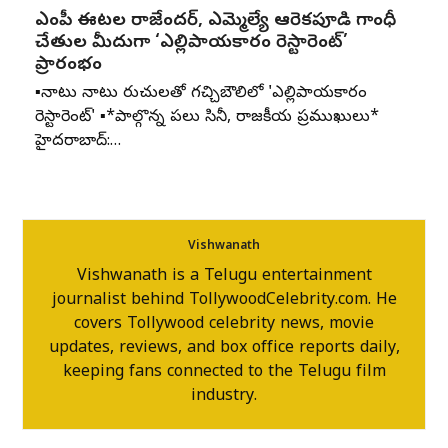
ఎంపీ ఈటల రాజేందర్, ఎమ్మెల్యే ఆరెకపూడి గాంధీ
చేతుల మీదుగా ‘ఎల్లిపాయకారం రెస్టారెంట్’
ప్రారంభం
▪️నాటు నాటు రుచులతో గచ్చిబౌలిలో 'ఎల్లిపాయకారం
రెస్టారెంట్' ▪️*పాల్గొన్న పలు సినీ, రాజకీయ ప్రముఖులు*
హైదరాబాద్:…
Vishwanath
Vishwanath is a Telugu entertainment
journalist behind TollywoodCelebrity.com. He
covers Tollywood celebrity news, movie
updates, reviews, and box office reports daily,
keeping fans connected to the Telugu film
industry.