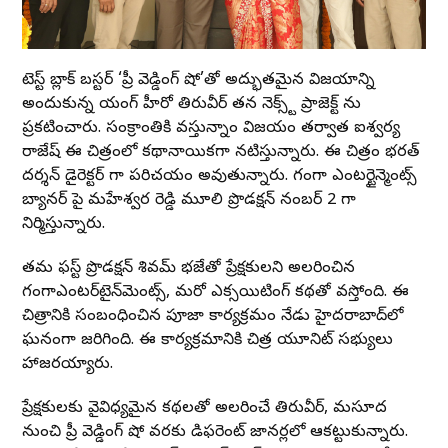
లేటెస్ట్ బ్లాక్ బస్టర్ ‘ప్రీ వెడ్డింగ్ షో’తో అద్భుతమైన విజయాన్ని
అందుకున్న యంగ్ హీరో తిరువీర్ తన నెక్స్ట్ ప్రాజెక్ట్ ను
ప్రకటించారు. సంక్రాంతికి వస్తున్నాం విజయం తర్వాత ఐశ్వర్య
రాజేష్ ఈ చిత్రంలో కథానాయికగా నటిస్తున్నారు. ఈ చిత్రం భరత్
దర్శన్ డైరెక్టర్ గా పరిచయం అవుతున్నారు. గంగా ఎంటర్టైన్మెంట్స్
బ్యానర్ పై మహేశ్వర రెడ్డి మూలి ప్రొడక్షన్ నంబర్ 2 గా
నిర్మిస్తున్నారు.
తమ ఫస్ట్ ప్రొడక్షన్ శివమ్ భజేతో ప్రేక్షకులని అలరించిన
గంగాఎంటర్‌టైన్‌మెంట్స్, మరో ఎక్సయిటింగ్ కథతో వస్తోంది. ఈ
చిత్రానికి సంబంధించిన పూజా కార్యక్రమం నేడు హైదరాబాద్‌లో
ఘనంగా జరిగింది. ఈ కార్యక్రమానికి చిత్ర యూనిట్ సభ్యులు
హాజరయ్యారు.
ప్రేక్షకులకు వైవిధ్యమైన కథలతో అలరించే తిరువీర్, మసూద
నుంచి ప్రీ వెడ్డింగ్ షో వరకు డిఫరెంట్ జానర్లలో ఆకట్టుకున్నారు.