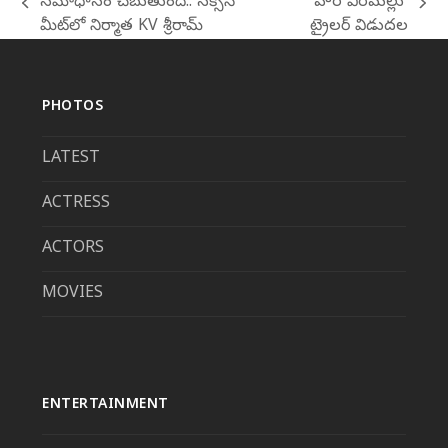
సమాధానం చెబుతుంది.. సక్సెస్
హర వీరమల్లు’
previous
next
మీట్‌లో నిర్మాత KV శ్రీరామ్
ట్రైలర్ విడుదల
post:
post:
PHOTOS
LATEST
ACTRESS
ACTORS
MOVIES
ENTERTAINMENT