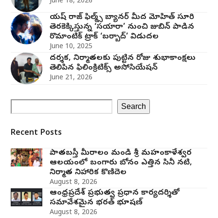
June 18, 2026
యష్ రాజ్ ఫిల్మ్స్ బ్యానర్ మీద మోహిత్ సూరి
తెరకెక్కిస్తున్న ‘సయారా’ నుంచి జుబిన్ పాడిన
రొమాంటిక్ ట్రాక్ ‘బర్బాద్’ విడుదల
June 10, 2025
దర్శక, నిర్మాతలకు పుట్టిన రోజు శుభాకాంక్షలు
తెలిపిన ఫిలింక్రిటిక్స్ అసోసియేషన్‌
June 21, 2026
Search
Recent Posts
పాతబస్తీ మీరాలం మండి శ్రీ మహంకాళేశ్వర
ఆలయంలో బంగారు బోనం ఎత్తిన సినీ నటి,
నిర్మాత నిహారిక కొణిదెల
August 8, 2026
ఆంధ్రప్రదేశ్ ప్రభుత్వ ప్రధాన కార్యదర్శితో
సమావేశమైన భరత్ భూషణ్
August 8, 2026