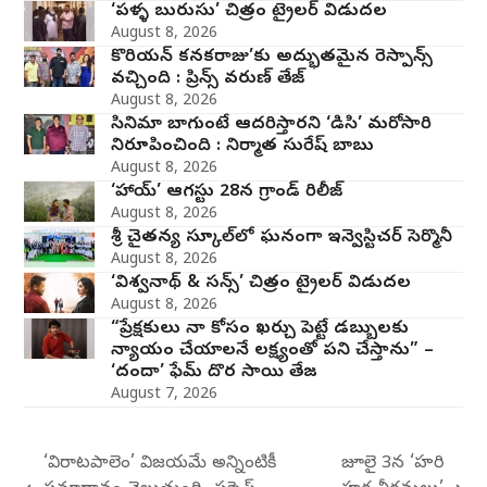
‘పళ్ళ బురుసు’ చిత్రం ట్రైలర్ విడుదల
August 8, 2026
కొరియన్ కనకరాజు’కు అద్భుతమైన రెస్పాన్స్
వచ్చింది : ప్రిన్స్ వరుణ్ తేజ్
August 8, 2026
సినిమా బాగుంటే ఆదరిస్తారని ‘డిసి’ మరోసారి
నిరూపించింది : నిర్మాత సురేష్ బాబు
August 8, 2026
‘హాయ్’ ఆగస్టు 28న గ్రాండ్ రిలీజ్
August 8, 2026
శ్రీ చైతన్య స్కూల్‌లో ఘనంగా ఇన్వెస్టిచర్‌ సెర్మొనీ
August 8, 2026
‘విశ్వనాథ్ & సన్స్’ చిత్రం ట్రైలర్ విడుదల
August 8, 2026
“ప్రేక్షకులు నా కోసం ఖర్చు పెట్టే డబ్బులకు
న్యాయం చేయాలనే లక్ష్యంతో పని చేస్తాను” –
‘దందా’ ఫేమ్ దొర సాయి తేజ
August 7, 2026
‘విరాటపాలెం’ విజయమే అన్నింటికీ
జూలై 3న ‘హరి