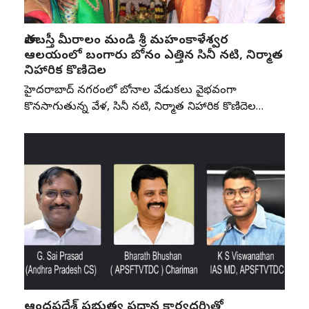
పాతబస్తీ మీరాలం మండి శ్రీ మహంకాళేశ్వర
ఆలయంలో బంగారు బోనం ఎత్తిన సినీ నటి, నిర్మాత
నిహారిక కొణిదెల
హైదరాబాద్ నగరంలో బోనాల వేడుకలు వైభవంగా
కొనసాగుతున్న వేళ, సినీ నటి, నిర్మాత నిహారిక కొణిదెల…
ఆంధ్రప్రదేశ్ ప్రభుత్వ ప్రధాన కార్యదర్శితో