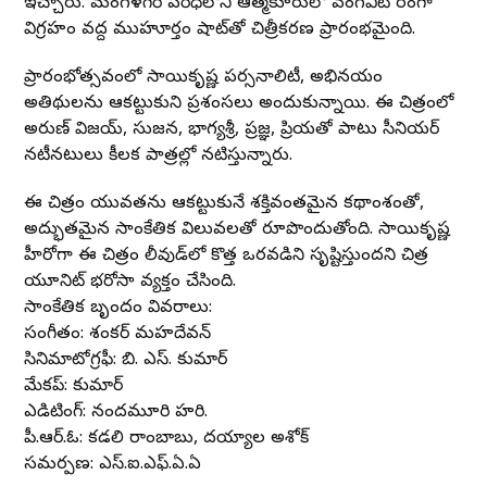
ఇచ్చారు. మంగళగిరి పరిధిలోని ఆత్మకూరులో వంగవీటి రంగా
విగ్రహం వద్ద ముహూర్తం షాట్‌తో చిత్రీకరణ ప్రారంభమైంది.
ప్రారంభోత్సవంలో సాయికృష్ణ పర్సనాలిటీ, అభినయం
అతిథులను ఆకట్టుకుని ప్రశంసలు అందుకున్నాయి. ఈ చిత్రంలో
అరుణ్ విజయ్, సుజన, భాగ్యశ్రీ, ప్రజ్ఞ, ప్రియతో పాటు సీనియర్
నటీనటులు కీలక పాత్రల్లో నటిస్తున్నారు.
ఈ చిత్రం యువతను ఆకట్టుకునే శక్తివంతమైన కథాంశంతో,
అద్భుతమైన సాంకేతిక విలువలతో రూపొందుతోంది. సాయికృష్ణ
హీరోగా ఈ చిత్రం టాలీవుడ్‌లో కొత్త ఒరవడిని సృష్టిస్తుందని చిత్ర
యూనిట్ భరోసా వ్యక్తం చేసింది.
సాంకేతిక బృందం వివరాలు:
సంగీతం: శంకర్ మహదేవన్
సినిమాటోగ్రఫీ: బి. ఎస్. కుమార్
మేకప్: కుమార్
ఎడిటింగ్: నందమూరి హరి.
పీ.ఆర్.ఓ: కడలి రాంబాబు, దయ్యాల అశోక్
సమర్పణ: ఎస్.ఐ.ఎఫ్.ఏ.ఏ