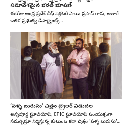
సమావేశమైన భరత్ భూషణ్
ఈరోజు ఆంధ్ర ప్రదేశ్ చీఫ్ సెక్రటరీ సాయి ప్రసాద్ గారు, అలాగే
ఇతర ప్రభుత్వ డిపార్ట్మెంట్స్…
‘పళ్ళ బురుసు’ చిత్రం ట్రైలర్ విడుదల
అన్నపూర్ణ స్టూడియోస్, EPIC స్టూడియోస్ సంయుక్తంగా
సమర్పిస్తూ నిర్మిస్తున్న కుటుంబ కథా చిత్రం 'పళ్ళ బురుసు'…