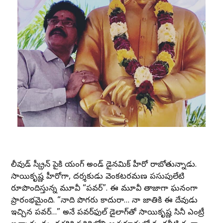
టాలీవుడ్ స్క్రీన్ పైకి యంగ్ అండ్ డైనమిక్ హీరో రాబోతున్నాడు.
సాయికృష్ణ హీరోగా, దర్శకుడు వెంకటరమణ పసుపులేటి
రూపొందిస్తున్న మూవీ “పవర్”. ఈ మూవీ తాజాగా ఘనంగా
ప్రారంభమైంది. “నాది పొగరు కాదురా… నా జాతికి ఈ దేవుడు
ఇచ్చిన పవర్…” అనే పవర్‌ఫుల్ డైలాగ్‌తో సాయికృష్ణ సినీ ఎంట్రీ