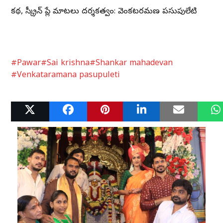
కథ, స్క్రీన్ ప్లే మాటలు దర్శకత్వం: వెంకటరమణ పసుపులేటి
#Pawar
#Sai krishna
#Shankar mahadevan
#Venkataramana pasupuleti
Related Posts