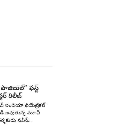
పాజిబుల్” ఫస్ట్
టర్ రిలీజ్
న్ ఇండియా థియేట్రికల్
 రెడీ అవుతున్న మూవీ
ర్శకుడు నవీన్…