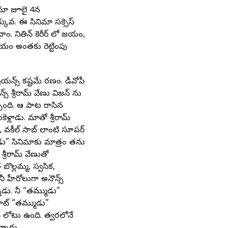
నిమా జూలై 4న
క్కువ. ఈ సినిమా సక్సెస్
ం. నితిన్ కెరీర్ లో జయం,
యం అంతకు రెట్టింపు
న్స్ కష్టమే కారణం. డీవోపీ
్స్ శ్రీరామ్ వేణు విజన్ ను
చింది. ఆ పాట రాసిన
ెళ్లాడు. మాతో శ్రీరామ్
, వకీల్ సాబ్ లాంటి సూపర్
ుడు” సినిమాకు మాత్రం తను
ు శ్రీరామ్ వేణుతో
బొల్లమ్మ, స్వసిక,
ురినీ హీరోలుగా అనౌన్స్
ాడు. కానీ “తమ్ముడు”
హిట్ “తమ్ముడు”
 లోటు ఉంది. త్వరలోనే