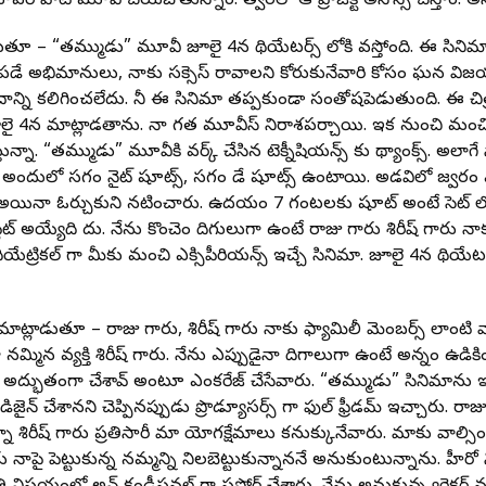
ర్ హిట్ మూవీ చేయబోతున్నాం. త్వరలో ఆ ప్రాజెక్ట్ అనౌన్స్ చేస్తాం. అన
డుతూ – “తమ్ముడు” మూవీ జూలై 4న థియేటర్స్ లోకి వస్తోంది. ఈ సినిమా శ
పడే అభిమానులు, నాకు సక్సెస్ రావాలని కోరుకునేవారి కోసం ఘన వి
ాన్ని కలిగించలేదు. కానీ ఈ సినిమా తప్పకుండా సంతోషపెడుతుంది. ఈ చిత్
ూలై 4న మాట్లాడతాను. నా గత మూవీస్ నిరాశపర్చాయి. ఇక నుంచి మంచి స్
్తున్నా. “తమ్ముడు” మూవీకి వర్క్ చేసిన టెక్నీషియన్స్ కు థ్యాంక్స్. అలాగే నా 
. అందులో సగం నైట్ షూట్స్, సగం డే షూట్స్ ఉంటాయి. అడవిలో జ్వరం 
ినా ఓర్చుకుని నటించారు. ఉదయం 7 గంటలకు షూట్ అంటే సెట్ లో టై
లీట్ అయ్యేది కాదు. నేను కొంచెం దిగులుగా ఉంటే రాజు గారు శిరీష్ గారు నాక
ియేట్రికల్ గా మీకు మంచి ఎక్సిపీరియన్స్ ఇచ్చే సినిమా. జూలై 4న థియేటర్
వేణు మాట్లాడుతూ – రాజు గారు, శిరీష్ గారు నాకు ఫ్యామిలీ మెంబర్స్ లాంటి
నమ్మిన వ్యక్తి శిరీష్ గారు. నేను ఎప్పుడైనా దిగాలుగా ఉంటే అన్నం ఉడి
అద్భుతంగా చేశావ్ అంటూ ఎంకరేజ్ చేసేవారు. “తమ్ముడు” సినిమాను ఇల
డిజైన్ చేశానని చెప్పినప్పుడు ప్రొడ్యూసర్స్ గా ఫుల్ ఫ్రీడమ్ ఇచ్చారు. రా
 శిరీష్ గారు ప్రతిసారీ మా యోగక్షేమాలు కనుక్కునేవారు. మాకు కావాల్సింది
ు నాపై పెట్టుకున్న నమ్మకాన్ని నిలబెట్టుకున్నాననే అనుకుంటున్నాను. హీరో 