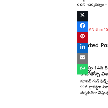
రచన -దర్శకత్వం – శ
#Laya
#Nithin
#S
Related Po
ఆగస్టు 14న రి
కాబోతోన్న వి
సూపర్ గుడ్ ఫిల్మ్
99వ ప్రాజెక్ట్‌గా వి
దర్శకుడిగా చేస్తున