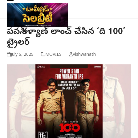
Skip
Open
Close
to
mobile
mobile
content
menu
menu
పవన్ కళ్యాణ్ లాంచ్ చేసిన ‘ది 100’
ట్రైలర్‌
July 5, 2025
MOVIES
Vishwanath