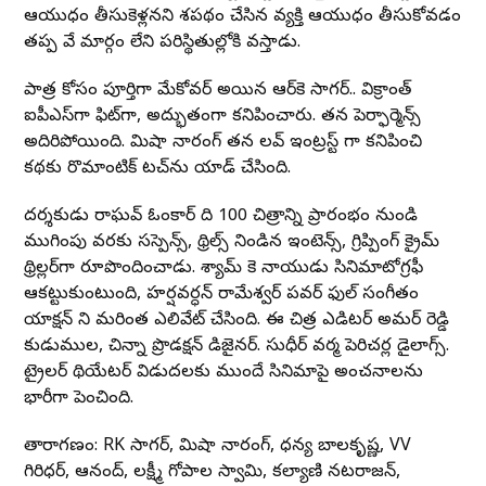
ఆయుధం తీసుకెళ్లనని శపథం చేసిన వ్యక్తి ఆయుధం తీసుకోవడం
తప్ప వేరే మార్గం లేని పరిస్థితుల్లోకి వస్తాడు.
పాత్ర కోసం పూర్తిగా మేకోవర్ అయిన ఆర్‌కె సాగర్.. విక్రాంత్
ఐపీఎస్‌గా ఫిట్‌గా, అద్భుతంగా కనిపించారు. తన పెర్ఫార్మెన్స్
అదిరిపోయింది. మిషా నారంగ్ తన లవ్ ఇంట్రస్ట్ గా కనిపించి
కథకు రొమాంటిక్ టచ్‌ను యాడ్ చేసింది.
దర్శకుడు రాఘవ్ ఓంకార్ ది 100 చిత్రాన్ని ప్రారంభం నుండి
ముగింపు వరకు సస్పెన్స్, థ్రిల్స్ నిండిన ఇంటెన్స్, గ్రిప్పింగ్ క్రైమ్
థ్రిల్లర్‌గా రూపొందించాడు. శ్యామ్ కె నాయుడు సినిమాటోగ్రఫీ
ఆకట్టుకుంటుంది, హర్షవర్ధన్ రామేశ్వర్ పవర్ ఫుల్ సంగీతం
యాక్షన్ ని మరింత ఎలివేట్ చేసింది. ఈ చిత్ర ఎడిటర్ అమర్ రెడ్డి
కుడుముల, చిన్నా ప్రొడక్షన్ డిజైనర్‌. సుధీర్ వర్మ పెరిచర్ల డైలాగ్స్.
ట్రైలర్ థియేటర్ విడుదలకు ముందే సినిమాపై అంచనాలను
భారీగా పెంచింది.
తారాగణం: RK సాగర్, మిషా నారంగ్, ధన్య బాలకృష్ణ, VV
గిరిధర్, ఆనంద్, లక్ష్మీ గోపాల స్వామి, కల్యాణి నటరాజన్,