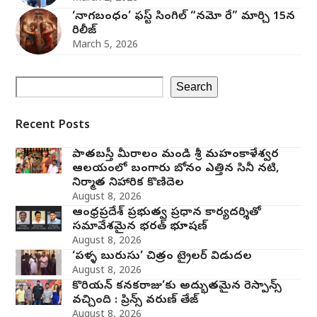
‘నాగబంధం’ ఫస్ట్ సింగిల్ “నమో రే” మార్చి 15న
రిలీజ్
March 5, 2026
Search
Recent Posts
పాతబస్తీ మీరాలం మండి శ్రీ మహంకాళేశ్వర
ఆలయంలో బంగారు బోనం ఎత్తిన సినీ నటి,
నిర్మాత నిహారిక కొణిదెల
August 8, 2026
ఆంధ్రప్రదేశ్ ప్రభుత్వ ప్రధాన కార్యదర్శితో
సమావేశమైన భరత్ భూషణ్
August 8, 2026
‘పళ్ళ బురుసు’ చిత్రం ట్రైలర్ విడుదల
August 8, 2026
కొరియన్ కనకరాజు’కు అద్భుతమైన రెస్పాన్స్
వచ్చింది : ప్రిన్స్ వరుణ్ తేజ్
August 8, 2026