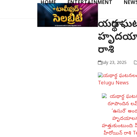
HOME
ENTERTAINMENT
NEW
Skip
to
content
యథార్థ ఘ
హృదయాలన
రాశి
July 23, 2025