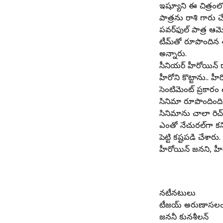
ఇష్యూని ఈ చిత్రంలో 
పాత్రను రాశి గారు
పవర్‌ఫుల్‌ పాత్ర ఆమ
టీమ్‌తో రూపొందిన 
అన్నారు.
సీనియర్‌ హీరోయిన్‌
హీరోని కొట్టాను.. హీర
సెంటిమెంట్‌ ప్రకార
సినిమా రూపొందింది.
సినిమాను చాలా రిచ్
ఎంతో నేచురల్‌గా కన
పెట్టి కష్టపడి చేశ
హీరోయిన్‌ జనని, హీ
నటీనటులు
టీజయ్ అరుణాసల
జననీ కునశీలన్