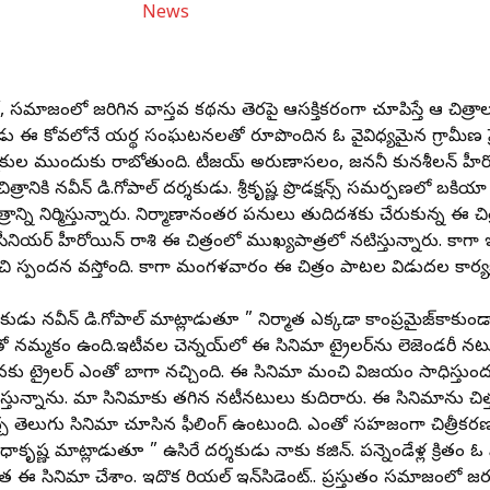
మాజంలో జరిగిన వాస్తవ కథను తెరపై ఆసక్తికరంగా చూపిస్తే ఆ చిత్రాలు
ు ఈ కోవలోనే యదార్థ సంఘటనలతో రూపొందిన ఓ వైవిధ్యమైన గ్రామీణ ప్
రేక్షకుల ముందుకు రాబోతుంది. టీజయ్‌ అరుణాసలం, జననీ కునశీలన్‌ హీరో,
ానికి నవీన్‌ డి.గోపాల్‌ దర్శకుడు. శ్రీకృష్ణ ప్రొడక్షన్స్‌ సమర్పణలో బకియా 
రాన్ని నిర్మిస్తున్నారు. నిర్మాణానంతర పనులు తుదిదశకు చేరుకున్న ఈ చి
్‌. సీనియర్‌ హీరోయిన్‌ రాశి ఈ చిత్రంలో ముఖ్యపాత్రలో నటిస్తున్నారు. 
 మంచి స్పందన వస్తోంది. కాగా మంగళవారం ఈ చిత్రం పాటల విడుదల కార్య
ు నవీన్‌ డి.గోపాల్‌ మాట్లాడుతూ ” నిర్మాత ఎక్కడా కాంప్రమైజ్‌కాకుండా ఈ
మ్మకం ఉంది.ఇటీవల చెన్నయ్‌లో ఈ సినిమా ట్రైలర్‌ను లెజెండరీ నటుడ
 ట్రైలర్‌ ఎంతో బాగా నచ్చింది. ఈ సినిమా మంచి విజయం సాధిస్తుంద
స్తున్నాను. మా సినిమాకు తగిన నటీనటులు కుదిరారు. ఈ సినిమాను చిత
చ్చ తెలుగు సినిమా చూసిన ఫీలింగ్‌ ఉంటుంది. ఎంతో సహజంగా చిత్రీకరణ
ాకృష్ణ మాట్లాడుతూ ” ఉసిరే దర్శకుడు నాకు కజిన్‌. పన్నెండేళ్ల క్రితం ఓ షా
 ఈ సినిమా చేశాం. ఇదొక రియల్‌ ఇన్‌సిడెంట్‌.. ప్రస్తుతం సమాజంలో జరు