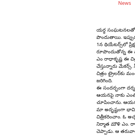
యదార్థ సంఘటనలతో, స
పొందుతాయి. ఇప్పుడ
1న థియేటర్స్‌లో ప్
రూపొందుతోన్న ఈ చిత్ర
ఎం రాధాకృష్ణ ఈ చిత్
చేస్తున్నారు మేకర్స
చిత్రం ట్రైలర్‌కు
జరిగింది.
ఈ సందర్భంగా దర్శకుడ
ఆయనపై నాకు ఎంతో న
చూపించాను. ఆయనకు
మా అదృష్టంగా భావి
చిత్రీకరించాం. ఓ అ
నిర్మాత మౌళి ఎం. రాధ
చెప్పాడు. ఆ తరువాత