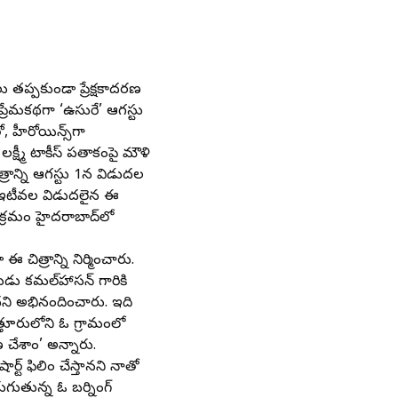
 తప్పకుండా ప్రేక్షకాదరణ
రేమకథగా ‘ఉసురే’ ఆగస్టు
 హీరోయిన్స్‌గా
లక్ష్మీ టాకీస్‌ పతాకంపై మౌళి
త్రాన్ని ఆగస్టు 1న విడుదల
కాగా ఇటీవల విడుదలైన ఈ
క్రమం హైదరాబాద్‌లో
 చిత్రాన్ని నిర్మించారు.
ు కమల్‌హాసన్‌ గారికి
ని అభినందించారు. ఇది
్తూరులోని ఓ గ్రామంలో
 చేశాం’ అన్నారు.
ర్ట్‌ ఫిలిం చేస్తానని నాతో
గుతున్న ఓ బర్నింగ్‌