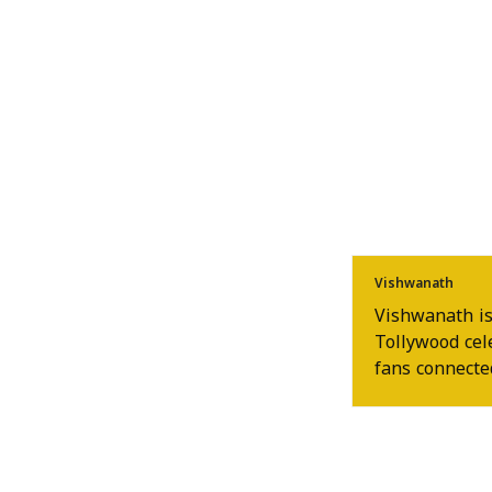
Vishwanath
Vishwanath is
Tollywood cel
fans connected