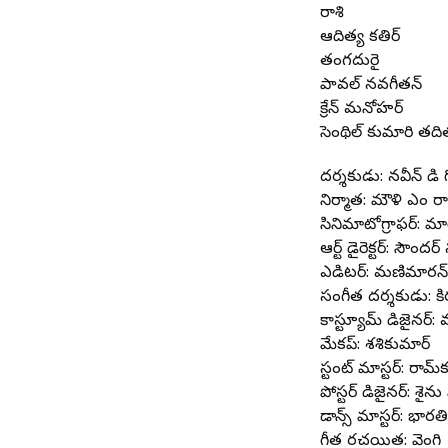
రాశి
ఆదిత్య కతిర్
తంగదురై
పావల్ నవగీతన్
క్రేన్ మనోహర్
సెంథిల్ కుమారి తది
దర్శకుడు: నవీన్ డి 
నిర్మాత: మౌళి ఎం రా
సినిమాటోగ్రాఫర్: మా
ఆర్ట్ డైరెక్టర్: సౌందర
ఎడిటర్: మణిమారన
సంగీత దర్శకుడు: కి
కాస్ట్యూమ్ డిజైనర్
మేకప్: శశికుమార్
స్టంట్ మాస్టర్: రామ్
పోస్టర్ డిజైనర్: శైన
డాన్స్ మాస్టర్: భారత
గీత రచయిత: వెంగి