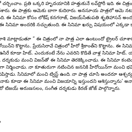
చర్చించాం. ప్రతి ఒక్కరి హృదయానికి హత్తుకునే లవ్‌స్టోరీ ఇది. ఈ చిత్ర
 చేశారు. ఈ పాత్రకు ఆమెకు బాగా కుదిరారు. అనసూయ పాత్రలో ఆమె నటన
ెది. ఈ సినిమా కోసం లోకేష్‌ కనగరాజ్‌, విజయ్‌సేతుపతి శృతిహాసన్‌ అందరూ 
ఈ సినిమా అందరికి నచ్చుతుంది. ఈ సినిమా ఖర్చు విషయంలో ఎక్కడా కాం
 రాశి మాట్లాడుతూ ” ఈ చిత్రంలో నా పాత్ర ఎలా ఉంటుందో ట్రైలర్‌ చూశా
ోయిన్‌ని కొట్టాను.. ప్రేయసిరావే చిత్రంలో హీరో శ్రీకాంత్‌ని కొట్టాను.. ఈ సి
ం ఉసిరే కూడా హిట్‌.. ఎందుకంటే నేను ఎవరిని కొడితే వాళ్ల సినిమా హిట్
 దర్శకుడు మంచి విజన్‌తో ఈ సినిమా తెరకెక్కించాడు. ఈ సినిమా కంటెంట
‌గా నిర్మించాడు. నా కూతురుగా నటించిన జననికి హీరోయిన్‌గా మంచి భవి
ిపిస్తాడు. సినిమాలో మంచి ట్విస్ట్‌ ఉంది. నా పాత్ర చూసి అందరూ ఆశ్
ారు. నాకు కూడా ఈ సినిమా మంచి విజయాన్ని ఇస్తుందని ఆశిస్తున్నాను’ 
రో టిజయ్‌ అరుణసలం, సంగీత దర్శకుడు కిరణ్‌ జోజ్‌ పాల్గొన్నారు.
ం