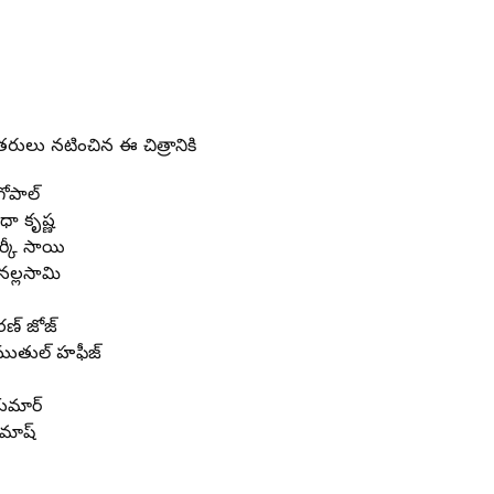
తరులు నటించిన ఈ చిత్రానికి
గోపాల్
ధా కృష్ణ
ర్కీ సాయి
్ నల్లసామి
్
రణ్ జోజ్
: ముతుల్ హఫీజ్
‌కుమార్
ు మాష్
ి