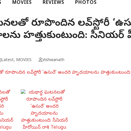
S
MOVIES
REVIEWS
PHOTOS
టనలతో రూపొందిన లవ్‌స్టోరీ ‘ఉస
ు హత్తుకుంటుంది: సీనియర్‌ హ
Latest
,
MOVIES
Vishwanath