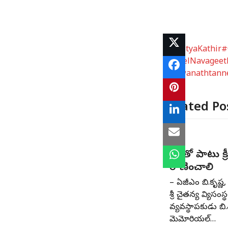
#AadityaKathir
#
#PavelNavageet
#viswanathtann
Related Po
విద్యతో పాటు క్
రాణించాలి
– ఏజీఎం బి.కృష్ణ, 
శ్రీ చైతన్య విద్యాసంస
వ్యవస్థాపకుడు బి.
మెమోరియల్‌…