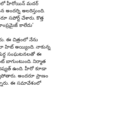
ంలో హీరోయిన్‌ మదర్‌
 అందర్ని అలరిస్తుంది.
సపోర్ట్‌ చేశారు. కొత్త
ప్రమైజ్‌ కాలేదు’
రు. ఈ చిత్రంలో నేను
నిమా హిట్‌ అయ్యింది. నాకున్న
‌.. యదార్థ సంఘటనలతో ఈ
్‌ బాగుంటుంది. నిర్మాత
ష్యత్‌ ఉంది. హీరో కూడా
చర్యపోతారు. అందరూ ప్రాణం
అన్నారు. ఈ సమావేశంలో