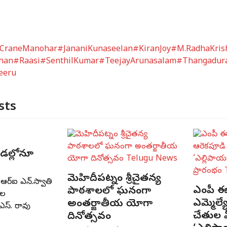
CraneManohar
#JananiKunaseelan
#KiranJoy
#M.RadhaKris
han
#Raasi
#SenthilKumar
#TeejayArunasalam
#Thangadur
eeru
sts
రీడల్లోనూ
మెహిదీపట్నం శ్రీచైతన్య
ఆర్‌ఐ ఎన్‌.స్వాతి
ఎంపీ ఈ
పాఠశాలలో ఘనంగా
్థల
ఎమ్మెల్
అంతర్జాతీయ యోగా
ఎస్‌. రావు
చేతుల 
దినోత్సవం