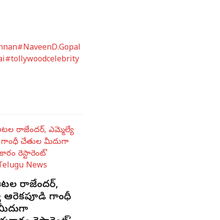
hnan
#NaveenD.Gopal
ai
#tollywoodcelebrity
టల రాజేందర్,
యే ఆరెకపూడి గాంధీ
మీదుగా