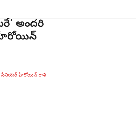
ురే’ అందరి
ీరోయిన్‌