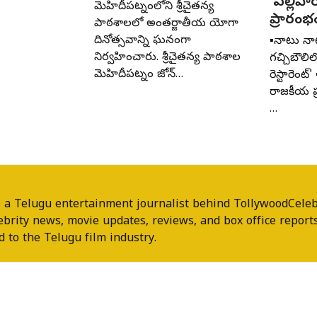
‘ఎల్లిపా
మెహిదీపట్నంలోని శ్రీచైతన్య
ప్రారంభ
పాఠశాలలో అంతర్జాతీయ యోగా
దినోత్సవాన్ని ఘనంగా
▪️నాటు న
నిర్వహించారు. శ్రీచైతన్య పాఠశాల
గచ్చిబౌలి
మెహిదీపట్నం జోన్‌…
రెస్టారెంట్
రాజకీయ ప
…
 a Telugu entertainment journalist behind TollywoodCeleb
ebrity news, movie updates, reviews, and box office reports
 to the Telugu film industry.