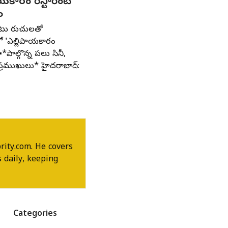
యకారం రెస్టారెంట్’
ం
ాటు రుచులతో
లో 'ఎల్లిపాయకారం
' ▪️*పాల్గొన్న పలు సినీ,
్రముఖులు* హైదరాబాద్:
rity.com. He covers
 daily, keeping
Categories