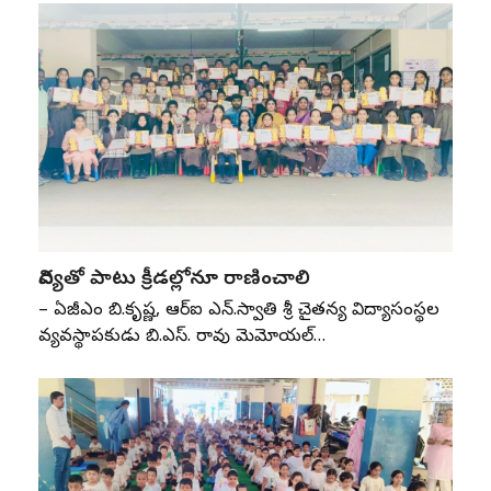
విద్యతో పాటు క్రీడల్లోనూ రాణించాలి
– ఏజీఎం బి.కృష్ణ, ఆర్‌ఐ ఎన్‌.స్వాతి శ్రీ చైతన్య విద్యాసంస్థల
వ్యవస్థాపకుడు బి.ఎస్‌. రావు మెమోరియల్‌…