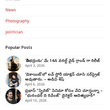
News
Photography
politician
Popular Posts
‘వీరభద్రుడు’ మే 14న వరల్డ్ వైడ్ గ్రాండ్ గా రిలీజ్
April 3, 2026
‘డెకాయిట్’లో లవ్ స్టోరీ యాక్షన్ చూసి సర్‌ప్రైజ్
అవుతారు. – అడివి శేష్
April 6, 2026
ప్రభాస్ “స్పిరిట్” సినిమా కోసం వేచి చూస్తున్నా –
“ధురంధర్ ది రివేంజ్” డైరెక్టర్ ఆదిత్యధార్*
April 10, 2026