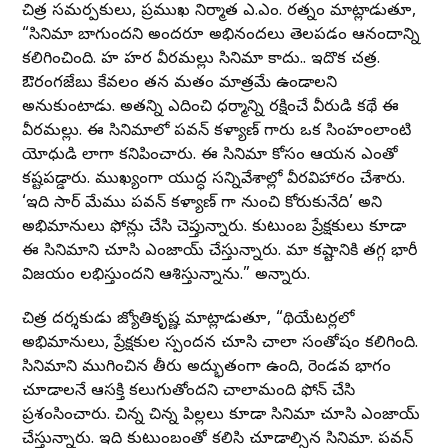
చిత్ర సమర్పకులు, ప్రముఖ నిర్మాత ఎ.ఎం. రత్నం మాట్లాడుతూ,
“సినిమా బాగుందని అందరూ అభినందలు తెలపడం ఆనందాన్ని
కలిగించింది. హరి హర వీరమల్లు సినిమా కాదు.. ఇదొక చరిత్ర.
ఔరంగజేబు కేవలం తన మతం మాత్రమే ఉండాలని
అనుకుంటాడు. అతన్ని ఎదిరించి ధర్మాన్ని రక్షించే వీరుడి కథే ఈ
వీరమల్లు. ఈ సినిమాలో పవన్ కళ్యాణ్ గారు ఒక సింహంలాంటి
యోధుడి లాగా కనిపించారు. ఈ సినిమా కోసం ఆయన ఎంతో
కష్టపడ్డారు. ముఖ్యంగా యుద్ధ సన్నివేశాల్లో వీరవిహారం చేశారు.
‘ఇది సార్ మేము పవన్ కళ్యాణ్ గారి నుంచి కోరుకునేది’ అని
అభిమానులు ఫోన్లు చేసి చెప్తున్నారు. కుటుంబ ప్రేక్షకులు కూడా
ఈ సినిమాని చూసి ఎంజాయ్ చేస్తున్నారు. మా కష్టానికి తగ్గ భారీ
విజయం లభిస్తుందని ఆశిస్తున్నాను.” అన్నారు.
చిత్ర దర్శకుడు జ్యోతికృష్ణ మాట్లాడుతూ, “థియేటర్లలో
అభిమానులు, ప్రేక్షకుల స్పందన చూసి చాలా సంతోషం కలిగింది.
సినిమాని ముగించిన తీరు అద్భుతంగా ఉంది, రెండవ భాగం
చూడాలనే ఆసక్తి కలుగుతోందని చాలామంది ఫోన్ చేసి
ప్రశంసించారు. చిన్న చిన్న పిల్లలు కూడా సినిమా చూసి ఎంజాయ్
చేస్తున్నారు. ఇది కుటుంబంతో కలిసి చూడాల్సిన సినిమా. పవన్