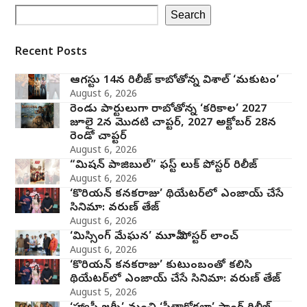
Search
Recent Posts
ఆగస్టు 14న రిలీజ్ కాబోతోన్న విశాల్ ‘మకుటం’
August 6, 2026
రెండు పార్టులుగా రాబోతోన్న ‘కరికాల’ 2027
జూలై 2న మొదటి చాప్టర్‌, 2027 అక్టోబర్ 28న
రెండో చాప్టర్
August 6, 2026
“మిషన్ పాజిబుల్” ఫస్ట్ లుక్ పోస్టర్ రిలీజ్
August 6, 2026
‘కొరియన్ కనకరాజు’ థియేటర్‌లో ఎంజాయ్ చేసే
సినిమా: వరుణ్ తేజ్
August 6, 2026
‘మిస్సింగ్ మేఘన’ మూవీ పోస్టర్ లాంచ్
August 6, 2026
‘కొరియన్ కనకరాజు’ కుటుంబంతో కలిసి
థియేటర్‌లో ఎంజాయ్ చేసే సినిమా: వరుణ్ తేజ్
August 5, 2026