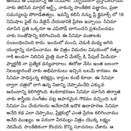
ఉండేది. ఆ విషయాన్ని ఈ సినిమాలో నిర్భయంగా ప్రస్తావించాము.
నాకు తెలిసిన మార్షల్ ఆర్ట్స్, నాకున్న సాంకేతిక పరిజ్ఞానం, ప్రజా
సమస్యలపై పోరాడేతత్వం.. ఇవన్నీ కలిసి నన్ను ప్రీ క్లైమాక్స్ లో 18
నిమిషాల ఫైట్ ను డిజైన్ చేయడానికి ప్రేరణ ఇచ్చాయి. సినిమా
చూసిన ప్రతి ఒక్కరూ ఆ ఎపిసోడ్ బాగుందని ప్రశంసించడం
నాకు సంతోషాన్ని కలిగించింది. ఈ సినిమా మతాలకు
సంబంధించింది కాదు. ఇందులో మంచి, చెడుకి మధ్య జరిగిన
యుద్ధాన్ని చూపించాము. ఈ చిత్రం విడుదల విషయంలో రత్నం
గారికి అండగా నిలిచిన మైత్రి మూవీ మేకర్స్ కి, పీపుల్ మీడియా
ఫ్యాక్టరీకి నా ప్రత్యేక ధన్యవాదాలు. ఈరోజు నేను ఇంత బలంగా
నిలబడ్డానంటే నాకు అభిమానులు ఇచ్చిన బలమే కారణం. ఈ
సినిమా సాధిస్తున్న కలెక్షన్లు, రికార్డుల కంటే కూడా.. ఈ సినిమా
ద్వారా చరిత్రలో దాగి ఉన్న నిజాన్ని చెప్పామనేది ఎక్కువ
ఆనందాన్ని కలిగిస్తోంది. శంకరాభరణం సినిమా చూసిన తర్వాత
నాకు శాస్త్రీయ సంగీతం పట్ల అపారమైన గౌరవం వచ్చింది. ఒక
సినిమా ఏం చేయగలదు అనేదానికి ఇదొక ఉదాహరణ. సినిమా
అనేది కథ ఎలా చెప్పాము, ప్రేక్షకుల్లో ఎంత ప్రేరణ కలిగించాము
అనేది ముఖ్యం. ఆ పరంగా వీరమల్లు చిత్రం యొక్క లక్ష్యం
నెరవేరింది. సాంకేతికంగా కొందరు కొన్ని సూచనలు చేశారు. ఆ