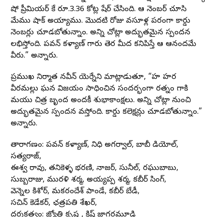
షో ప్రీమియర్ కే రూ.3.36 కోట్ల షేర్ చేసింది. ఆ నెంబర్ చూసి
మేము షాక్ అయ్యాము. మొదటి రోజు వసూళ్ల పరంగా రికార్డు
నెంబర్లు చూడబోతున్నాం. అన్ని చోట్లా అద్భుతమైన స్పందన
లభిస్తోంది. పవన్ కళ్యాణ్ గారు తెర మీద కనిపిస్తే ఆ ఆనందమే
వీరు.” అన్నారు.
ప్రముఖ నిర్మాత నవీన్ యెర్నేని మాట్లాడుతూ, “హరి హర
వీరమల్లు ఘన విజయం సాధించిన సందర్భంగా రత్నం గారికి
మరియు చిత్ర బృంద అందరికీ శుభాకాంక్షలు. అన్ని చోట్లా నుంచి
అద్భుతమైన స్పందన వస్తోంది. రికార్డు కలెక్షన్లు చూడబోతున్నాం.”
అన్నారు.
తారాగణం: పవన్ కళ్యాణ్, నిధి అగర్వాల్, బాబీ డియోల్,
సత్యరాజ్,
ఈశ్వరి రావు, తనికెళ్ళ భరణి, నాజర్, సునీల్, రఘుబాబు,
సుబ్బరాజు, మురళి శర్మ, అయ్యప్ప శర్మ, కబీర్ సింగ్,
వెన్నెల కిశోర్, మకరందేశ్ పాండే, కబీర్ బేడీ,
సచిన్ కెడేకర్, ఛత్రపతి శేఖర్,
దర్శకత్వం: జ్యోతి కృష్ణ , క్రిష్ జాగర్లమూడి