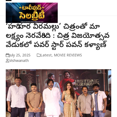
Skip
Open
Close
to
mobile
mobile
content
menu
menu
‘హరి హర వీరమల్లు’ చిత్రంతో మా
లక్ష్యం నెరవేరింది : చిత్ర విజయోత్సవ
వేడుకలో పవర్ స్టార్ పవన్ కళ్యాణ్
July 25, 2025
Latest
,
MOVIE REVIEWS
Vishwanath