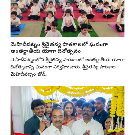
మెహిదీపట్నం శ్రీచైతన్య పాఠశాలలో ఘనంగా
అంతర్జాతీయ యోగా దినోత్సవం
మెహిదీపట్నంలోని శ్రీచైతన్య పాఠశాలలో అంతర్జాతీయ యోగా
దినోత్సవాన్ని ఘనంగా నిర్వహించారు. శ్రీచైతన్య పాఠశాల
మెహిదీపట్నం జోన్‌…