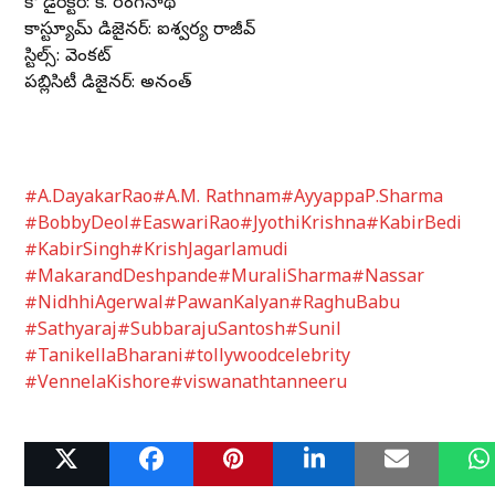
కో డైరెక్టర్: కే. రంగనాథ్
కాస్ట్యూమ్ డిజైనర్: ఐశ్వర్య రాజీవ్
స్టిల్స్: వెంకట్
పబ్లిసిటీ డిజైనర్: అనంత్
#A.DayakarRao
#A.M. Rathnam
#AyyappaP.Sharma
#BobbyDeol
#EaswariRao
#JyothiKrishna
#KabirBedi
#KabirSingh
#KrishJagarlamudi
#MakarandDeshpande
#MuraliSharma
#Nassar
#NidhhiAgerwal
#PawanKalyan
#RaghuBabu
#Sathyaraj
#SubbarajuSantosh
#Sunil
#TanikellaBharani
#tollywoodcelebrity
#VennelaKishore
#viswanathtanneeru
Related Posts