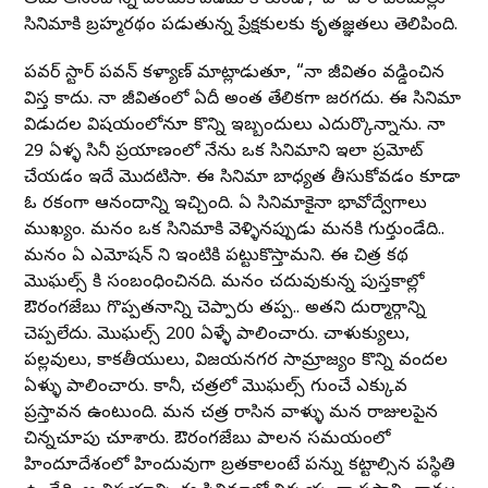
సినిమాకి బ్రహ్మరథం పడుతున్న ప్రేక్షకులకు కృతజ్ఞతలు తెలిపింది.
పవర్ స్టార్ పవన్ కళ్యాణ్ మాట్లాడుతూ, “నా జీవితం వడ్డించిన
విస్తరి కాదు. నా జీవితంలో ఏదీ అంత తేలికగా జరగదు. ఈ సినిమా
విడుదల విషయంలోనూ కొన్ని ఇబ్బందులు ఎదుర్కొన్నాను. నా
29 ఏళ్ళ సినీ ప్రయాణంలో నేను ఒక సినిమాని ఇలా ప్రమోట్
చేయడం ఇదే మొదటిసారి. ఈ సినిమా బాధ్యత తీసుకోవడం కూడా
ఓ రకంగా ఆనందాన్ని ఇచ్చింది. ఏ సినిమాకైనా భావోద్వేగాలు
ముఖ్యం. మనం ఒక సినిమాకి వెళ్ళినప్పుడు మనకి గుర్తుండేది..
మనం ఏ ఎమోషన్ ని ఇంటికి పట్టుకొస్తామని. ఈ చిత్ర కథ
మొఘల్స్ కి సంబంధించినది. మనం చదువుకున్న పుస్తకాల్లో
ఔరంగజేబు గొప్పతనాన్ని చెప్పారు తప్ప.. అతని దుర్మార్గాన్ని
చెప్పలేదు. మొఘల్స్ 200 ఏళ్ళే పాలించారు. చాళుక్యులు,
పల్లవులు, కాకతీయులు, విజయనగర సామ్రాజ్యం కొన్ని వందల
ఏళ్ళు పాలించారు. కానీ, చరిత్రలో మొఘల్స్ గురించే ఎక్కువ
ప్రస్తావన ఉంటుంది. మన చరిత్ర రాసిన వాళ్ళు మన రాజులపైన
చిన్నచూపు చూశారు. ఔరంగజేబు పాలన సమయంలో
హిందూదేశంలో హిందువుగా బ్రతకాలంటే పన్ను కట్టాల్సిన పరిస్థితి