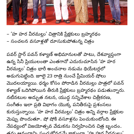
– ‘హరి హర వీరమల్లు’ చిత్రానికి ప్రేక్షకులు బ్రహ్మరథం
– సంచలన వసూళ్లతో దూసుకుపోతున్న చిత్రం
పవర్ స్టార్ పవన్ కళ్యాణ్ అభిమానులతో పాటు, దేశవ్యాప్తంగా
ఉన్న సినీ ప్రియులంతా ఎంతగానో ఎదురుచూసిన ‘హరి హర
వీరమల్లు’ చిత్రం భారీ అంచనాల నడుమ థియేటర్లలో
అడుగుపెట్టింది. జూలై 23 రాత్రి నుంచే ప్రీమియర్ షోలు
మొదలయ్యాయి. ధర్మం కోసం పోరాడిన వీరమల్లు పాత్రలో పవన్
కళ్యాణ్ ఒదిగిపోయిన తీరుకి ప్రేక్షకులు బ్రహ్మరథం పడుతున్నారు.
నటీనటుల అద్భుత నటన, యుద్ధ సన్నివేశాల చిత్రీకరణ,
సంగీతం ఇలా ప్రతి విభాగం యొక్క పనితీరుపై ప్రశంసలు
కురుస్తున్నాయి. ‘హరి హర వీరమల్లు’ చిత్రం అన్ని వర్గాల ప్రేక్షకుల
మెప్పు పొందుతూ.. షో షోకి వసూళ్లను పెంచుకుంటోంది. ఈ
నేపథ్యంలో విజయోత్సవ వేడుకను నిర్వహించిన చిత్ర బృందం..
తమ ఆనందాన్ని పంచుకోవడమే కాకుండా, ‘హరి హర వీరమల్లు’