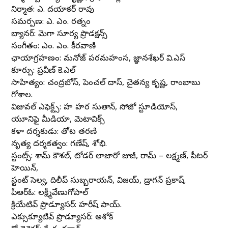
నిర్మాత: ఎ. దయాకర్ రావు
సమర్పణ: ఎ. ఎం. రత్నం
బ్యానర్: మెగా సూర్య ప్రొడక్షన్స్
సంగీతం: ఎం. ఎం. కీరవాణి
ఛాయాగ్రహణం: మనోజ్ పరమహంస, జ్ఞానశేఖర్ వి.ఎస్
కూర్పు: ప్రవీణ్ కె.ఎల్
సాహిత్యం: చంద్రబోస్, పెంచల్ దాస్, చైతన్య కృష్ణ, రాంబాబు
గోశాల.
విజువల్ ఎఫెక్ట్స్: హరి హర సుతాన్, సోజో స్టూడియోస్,
యూనిఫై మీడియా, మెటావిక్స్
కళా దర్శకుడు: తోట తరణి
నృత్య దర్శకత్వం: గణేష్, శోభి.
స్టంట్స్: శామ్ కౌశల్, టోడర్ లాజారో జుజీ, రామ్ – లక్ష్మణ్, పీటర్
హెయిన్,
స్టంట్ సెల్వ, దిలీప్ సుబ్బరాయన్, విజయ్, డ్రాగన్ ప్రకాష్.
పీఆర్ఓ: లక్ష్మీవేణుగోపాల్
క్రియేటివ్ ప్రొడ్యూసర్: హరీష్ పాయ్.
ఎక్సుక్యూటివ్ ప్రొడ్యూసర్: అశోక్