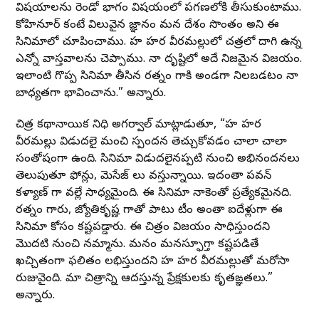
విషయాలను రెండో భాగం విషయంలో పరిగణలోకి తీసుకుంటాము.
కోహినూర్ కంటే విలువైన జ్ఞానం మన దేశం సొంతం అని ఈ
సినిమాలో చూపించాము. హరి హర వీరమల్లులో చరిత్రలో దాగి ఉన్న
ఎన్నో వాస్తవాలను చెప్పాము. నా దృష్టిలో అదే నిజమైన విజయం.
ఇలాంటి గొప్ప సినిమా తీసిన రత్నం గారికి అండగా నిలబడటం నా
బాధ్యతగా భావించాను.” అన్నారు.
చిత్ర కథానాయిక నిధి అగర్వాల్ మాట్లాడుతూ, “హరి హర
వీరమల్లు విడుదలై మంచి స్పందన తెచ్చుకోవడం చాలా చాలా
సంతోషంగా ఉంది. సినిమా విడుదలైనప్పటి నుంచి అభినందనలు
తెలుపుతూ ఫోన్లు, మెసేజ్ లు వస్తున్నాయి. ఇదంతా పవన్
కళ్యాణ్ గారి వల్లే సాధ్యమైంది. ఈ సినిమా నాకెంతో ప్రత్యేకమైనది.
రత్నం గారు, జ్యోతికృష్ణ గారితో పాటు టీం అంతా ఐదేళ్లుగా ఈ
సినిమా కోసం కష్టపడ్డారు. ఈ చిత్రం విజయం సాధిస్తుందని
మొదటి నుంచి నమ్మాను. మనం మనస్ఫూర్తిగా కష్టపడితే
ఖచ్చితంగా ఫలితం లభిస్తుందని హరి హర వీరమల్లుతో మరోసారి
రుజువైంది. మా చిత్రాన్ని ఆదరిస్తున్న ప్రేక్షకులకు కృతఙ్ఞతలు.”
అన్నారు.