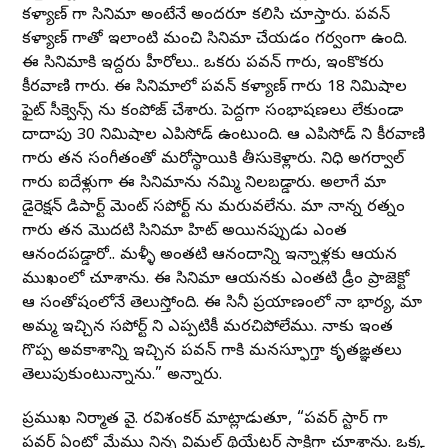
కళ్యాణ్ గారి సినిమా అంటేనే అందరూ కలిసి చూస్తారు. పవన్
కళ్యాణ్ గారితో ఇలాంటి మంచి సినిమా చేయడం గర్వంగా ఉంది.
ఈ సినిమాకి ఇద్దరు హీరోలు.. ఒకరు పవన్ గారు, ఇంకొకరు
కీరవాణి గారు. ఈ సినిమాలో పవన్ కళ్యాణ్ గారు 18 నిమిషాల
ఫైట్ సీక్వెన్స్ ను కంపోజ్ చేశారు. పెద్దగా సంభాషణలు లేకుండా
దాదాపు 30 నిమిషాల ఎపిసోడ్ ఉంటుంది. ఆ ఎపిసోడ్ ని కీరవాణి
గారు తన సంగీతంతో మరోస్థాయికి తీసుకెళ్లారు. నిధి అగర్వాల్
గారు ఐదేళ్లుగా ఈ సినిమాను నమ్మి నిలబడ్డారు. అలాగే మా
డైరెక్షన్ డిపార్ట్ మెంట్ సపోర్ట్ ను మరువలేను. మా నాన్న రత్నం
గారు తన మొదటి సినిమా హిట్ అయినప్పుడు ఎంత
ఆనందపడ్డారో.. మళ్ళీ అంతటి ఆనందాన్ని ఇన్నాళ్లకు ఆయన
ముఖంలో చూశాను. ఈ సినిమా ఆయనకు ఎంతటి డ్రీం ప్రాజెక్టో
ఆ సంతోషంలోనే తెలుస్తోంది. ఈ సినీ ప్రయాణంలో నా భార్య, మా
అమ్మ ఇచ్చిన సపోర్ట్ ని ఎప్పటికీ మరచిపోలేము. నాకు ఇంత
గొప్ప అవకాశాన్ని ఇచ్చిన పవన్ గారికి మనస్ఫూర్తిగా కృతఙ్ఞతలు
తెలుపుకుంటున్నాను.” అన్నారు.
ప్రముఖ నిర్మాత వై. రవిశంకర్ మాట్లాడుతూ, “పవర్ స్టార్ గారి
పవర్ ఏంటో మేము నిన్న విమల్ థియేటర్ సాక్షిగా చూశాను. ఒక్క