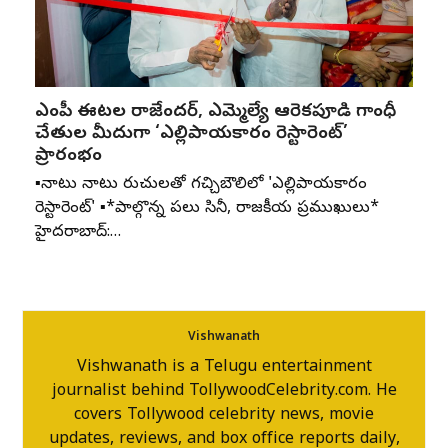
ఎంపీ ఈటల రాజేందర్, ఎమ్మెల్యే ఆరెకపూడి గాంధీ
చేతుల మీదుగా ‘ఎల్లిపాయకారం రెస్టారెంట్’
ప్రారంభం
▪️నాటు నాటు రుచులతో గచ్చిబౌలిలో 'ఎల్లిపాయకారం
రెస్టారెంట్' ▪️*పాల్గొన్న పలు సినీ, రాజకీయ ప్రముఖులు*
హైదరాబాద్:…
Vishwanath
Vishwanath is a Telugu entertainment
journalist behind TollywoodCelebrity.com. He
covers Tollywood celebrity news, movie
updates, reviews, and box office reports daily,