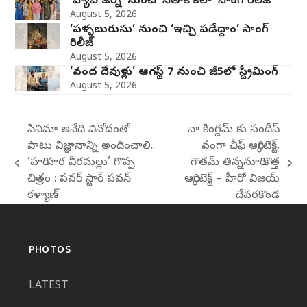
‘హ్యాపీ జర్నీ’ నుంచి ‘సీతాకోకలా’ సాంగ్ రిలీజ్
August 5, 2026
‘పళ్ళబురుసు’ నుంచి ‘ఇచ్చి పడేద్దాం’ సాంగ్
రిలీజ్
August 5, 2026
‘వంద దేవుళ్లు’ ఆగస్ట్ 7 నుంచి జీ5లో స్ట్రీమింగ్
August 5, 2026
సినిమా అనేది వినోదంతో
నా కింగ్డమ్ కు సందీప్
పాటు విజ్ఞానాన్ని అందించాలి..
వంగా చీఫ్ ఆర్కిటెక్ట్,
‘హరి హర వీరమల్లు’ గొప్ప
గౌతమ్ తిన్ననూరి కొత్త
previous
next
చిత్రం : పవర్ స్టార్ పవన్
ఆర్కిటెక్ట్ – హీరో విజయ్
post:
post:
కళ్యాణ్
దేవరకొండ
PHOTOS
LATEST