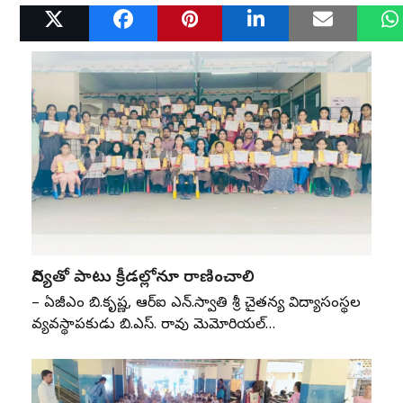
Related Posts
విద్యతో పాటు క్రీడల్లోనూ రాణించాలి
– ఏజీఎం బి.కృష్ణ, ఆర్‌ఐ ఎన్‌.స్వాతి శ్రీ చైతన్య విద్యాసంస్థల
వ్యవస్థాపకుడు బి.ఎస్‌. రావు మెమోరియల్‌…