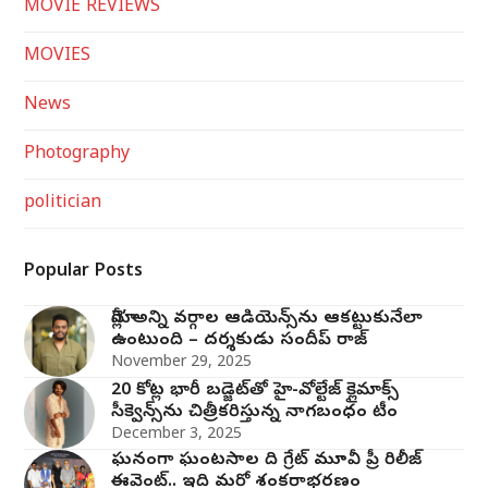
MOVIE REVIEWS
MOVIES
News
Photography
politician
Popular Posts
మోగ్లీ’ అన్ని వర్గాల ఆడియెన్స్‌ను ఆకట్టుకునేలా
ఉంటుంది – దర్శకుడు సందీప్ రాజ్
November 29, 2025
20 కోట్ల భారీ బడ్జెట్‌తో హై-వోల్టేజ్ క్లైమాక్స్
సీక్వెన్స్‌ను చిత్రీకరిస్తున్న నాగబంధం టీం
December 3, 2025
ఘనంగా ఘంటసాల ది గ్రేట్ మూవీ ప్రీ రిలీజ్
ఈవెంట్.. ఇది మరో శంకరాభరణం