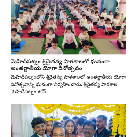
మెహిదీపట్నం శ్రీచైతన్య పాఠశాలలో ఘనంగా
అంతర్జాతీయ యోగా దినోత్సవం
మెహిదీపట్నంలోని శ్రీచైతన్య పాఠశాలలో అంతర్జాతీయ యోగా
దినోత్సవాన్ని ఘనంగా నిర్వహించారు. శ్రీచైతన్య పాఠశాల
మెహిదీపట్నం జోన్‌…