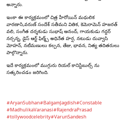
అన్నారు.
ఇంకా ఈ కార్యక్రమంలో చిత్ర హీరోయిన్ మధులిక
వారణాసి,వరుణ్ సందేశ్ సతీమని వితిక, కెమెరామెన్ హజరత్
వలి, సంగీత దర్శకుడు సుభాష్ ఆనంద్, గాయకుడు గద్దర్
నర్సన్న, డైస్ ఆర్ట్ ఫిల్మ్స్ అధినేత హర్ష, నటుడు దువ్వాసి
మోహన్, నటీమణులు కల్పన, తేజు, భావన, నిత్య తదితరులు
పాల్గొన్నారు.
ఇదే కార్యక్రమంలో ముగ్గురు రియల్ కానిస్టేబుల్స్ ను
సత్కరించడం జరిగింది.
#AryanSubhan
#BalgamJagdish
#Constable
#MadhulikaVaranasi
#RajendraPrasad
#tollywoodcelebrity
#VarunSandesh