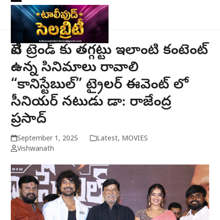
Skip
Open
Close
to
mobile
mobile
content
menu
menu
నేటి ట్రెండ్ కు తగ్గట్టు ఇలాంటి కంటెంట్
ఉన్న సినిమాలు రావాలి
“కానిస్టేబుల్” ట్రైలర్ ఈవెంట్ లో
సీనియర్ నటుడు డా: రాజేంద్ర
ప్రసాద్
September 1, 2025
Latest
,
MOVIES
Vishwanath