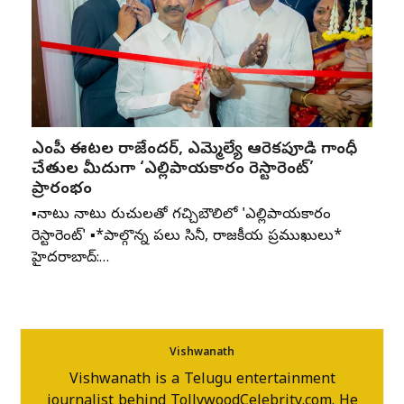
ఎంపీ ఈటల రాజేందర్, ఎమ్మెల్యే ఆరెకపూడి గాంధీ
చేతుల మీదుగా ‘ఎల్లిపాయకారం రెస్టారెంట్’
ప్రారంభం
▪️నాటు నాటు రుచులతో గచ్చిబౌలిలో 'ఎల్లిపాయకారం
రెస్టారెంట్' ▪️*పాల్గొన్న పలు సినీ, రాజకీయ ప్రముఖులు*
హైదరాబాద్:…
Vishwanath
Vishwanath is a Telugu entertainment
journalist behind TollywoodCelebrity.com. He