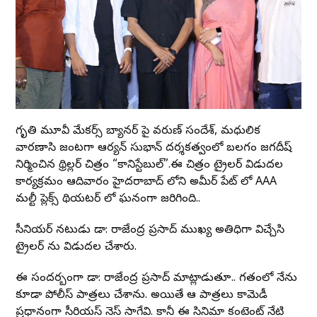
జాగృతి మూవీ మేకర్స్ బ్యానర్ పై వరుణ్ సందేశ్, మధులిక
వారణాసి జంటగా ఆర్యన్ సుభాన్ దర్శకత్వంలో బలగం జగదీష్
నిర్మించిన థ్రిల్లర్ చిత్రం “కానిస్టేబుల్”.ఈ చిత్రం ట్రైలర్ విడుదల
కార్యక్రమం ఆదివారం హైదరాబాద్ లోని అమీర్ పేట్ లో AAA
మల్టీ ప్లెక్స్ థియటర్ లో ఘనంగా జరిగింది..
సీనియర్ నటుడు డా: రాజేంద్ర ప్రసాద్ ముఖ్య అతిధిగా విచ్చేసి
ట్రైలర్ ను విడుదల చేశారు.
ఈ సందర్బంగా డా: రాజేంద్ర ప్రసాద్ మాట్లాడుతూ.. గతంలో నేను
కూడా పోలీస్ పాత్రలు చేశాను. అయితే ఆ పాత్రలు కామెడీ
ప్రధానంగా సీరియస్ నెస్ సాగేవి. కానీ ఈ సినిమా కంటెంట్ నేటి