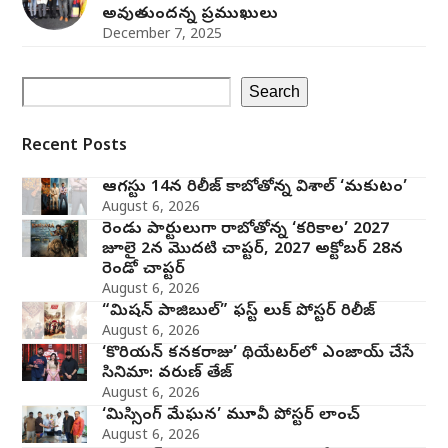
అవుతుందన్న ప్రముఖులు
December 7, 2025
Search
Recent Posts
ఆగస్టు 14న రిలీజ్ కాబోతోన్న విశాల్ ‘మకుటం’
August 6, 2026
రెండు పార్టులుగా రాబోతోన్న ‘కరికాల’ 2027
జూలై 2న మొదటి చాప్టర్‌, 2027 అక్టోబర్ 28న
రెండో చాప్టర్
August 6, 2026
“మిషన్ పాజిబుల్” ఫస్ట్ లుక్ పోస్టర్ రిలీజ్
August 6, 2026
‘కొరియన్ కనకరాజు’ థియేటర్‌లో ఎంజాయ్ చేసే
సినిమా: వరుణ్ తేజ్
August 6, 2026
‘మిస్సింగ్ మేఘన’ మూవీ పోస్టర్ లాంచ్
August 6, 2026