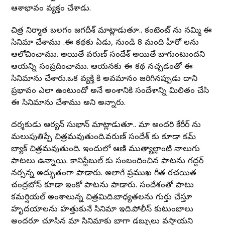
ఆశాభావం వ్యక్తం చేశాడు.
చిత్ర నిర్మాత బలగం జగదీశ్ మాట్లాడుతూ.. కంటెంట్ ను నమ్మి ఈ
సినిమా చేశాము .ఈ కథకు ఏడు, నుండి 8 మంది హీరో లను
ఆలోచించాము. అయితే వరుణ్ సందేశ్ అయితే బాగుంటుందని
ఆయన్ని సంప్రదించాము. ఆయనకు ఈ కథ నచ్చడంతో ఈ
సినిమాను చేశారు.ఒక వ్యక్తి కి అవమానం జరిగినప్పుడు దాని
ప్రభావం ఎలా ఉంటుందో అనే అంశానికి సందేశాన్ని మిలితం చేసి
ఈ సినిమాను చేశాము అని అన్నారు.
దర్శకుడు ఆర్యన్ సుభాన్ మాట్లాడుతూ.. మా అందరి కేరీర్ ను
మలుపుతిప్పే చిత్రమవుతుంది.వరుణ్ సందేశ్ కు కూడా కమ్
బ్యాక్ చిత్రమవుతుంది. ఇందులో ఆణి ముత్యాల్లాంటి నాలుగు
పాటలు ఉన్నాయి. కానిస్టేబుల్ కు సంబందించిన పాటను గద్దర్
నర్సన్న అద్భుతంగా పాడారు. అలాగే ప్రముఖ గీత రచయిత
చంద్రబోస్ కూడా ఇంకో పాటను పాడారు. సందేశంతో పాటు
కమర్షియల్ అంశాలున్న చిత్రమిది.బాధ్యతలను గుర్తు చేస్తూ
హృదయాలను హత్తుకునే సినిమా ఇది.పోలీస్ కుటుంబాలు
అందరూ చూసిన మా సినిమాకు బాగా డబ్బులు వస్తాయని