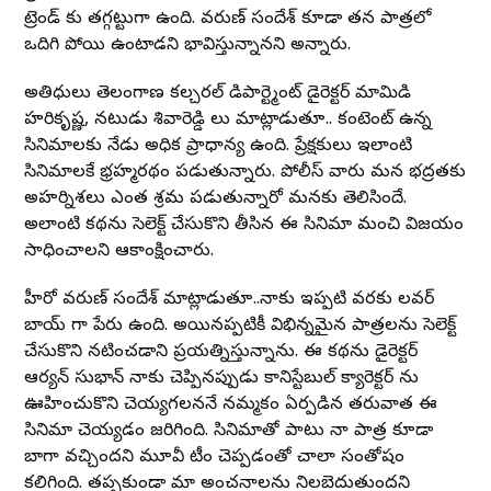
ట్రెండ్ కు తగ్గట్టుగా ఉంది. వరుణ్ సందేశ్ కూడా తన పాత్రలో
ఒదిగి పోయి ఉంటాడని భావిస్తున్నానని అన్నారు.
అతిధులు తెలంగాణ కల్చరల్ డిపార్ట్మెంట్ డైరెక్టర్ మామిడి
హరికృష్ణ, నటుడు శివారెడ్డి లు మాట్లాడుతూ.. కంటెంట్ ఉన్న
సినిమాలకు నేడు అధిక ప్రాధాన్య ఉంది. ప్రేక్షకులు ఇలాంటి
సినిమాలకే భ్రహ్మరథం పడుతున్నారు. పోలీస్ వారు మన భద్రతకు
అహర్నిశలు ఎంత శ్రమ పడుతున్నారో మనకు తెలిసిందే.
అలాంటి కథను సెలెక్ట్ చేసుకొని తీసిన ఈ సినిమా మంచి విజయం
సాధించాలని ఆకాంక్షించారు.
హీరో వరుణ్ సందేశ్ మాట్లాడుతూ..నాకు ఇప్పటి వరకు లవర్
బాయ్ గా పేరు ఉంది. అయినప్పటికీ విభిన్నమైన పాత్రలను సెలెక్ట్
చేసుకొని నటించడాని ప్రయత్నిస్తున్నాను. ఈ కథను డైరెక్టర్
ఆర్యన్ సుభాన్ నాకు చెప్పినప్పుడు కానిస్టేబుల్ క్యారెక్టర్ ను
ఊహించుకొని చెయ్యగలననే నమ్మకం ఏర్పడిన తరువాత ఈ
సినిమా చెయ్యడం జరిగింది. సినిమాతో పాటు నా పాత్ర కూడా
బాగా వచ్చిందని మూవీ టీం చెప్పడంతో చాలా సంతోషం
కలిగింది. తప్పకుండా మా అంచనాలను నిలబెదుతుందని