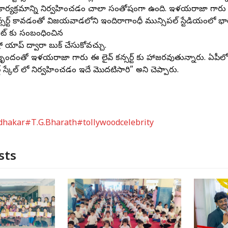
ార్యక్రమాన్ని నిర్వహించడం చాలా సంతోషంగా ఉంది. ఇళయరాజా గారు మొద
్ కన్సర్ట్‌ కావడంతో విజయవాడలోని ఇందిరాగాంధీ మున్సిపల్ స్టేడియంలో భ
ెంట్ కు సంబంధించిన
షో యాప్‌ ద్వారా బుక్‌ చేసుకోవచ్చు.
ృందంతో ఇళయరాజా గారు ఈ లైవ్ కన్సర్ట్ కు హాజరవుతున్నారు. ఏపీల
్జ్ స్కేల్ లో నిర్వహించడం ఇదే మొదటిసారి” అని చెప్పారు.
dhakar
#T.G.Bharath
#tollywoodcelebrity
sts