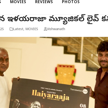
S
MOVIES
REVIEWS
PHOTOS
న ఇళయరాజా మ్యూజికల్ లైవ్ కన్సర
025
Latest
,
MOVIES
Vishwanath