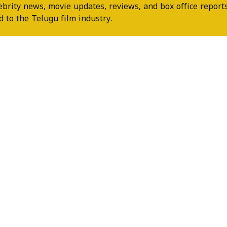
ebrity news, movie updates, reviews, and box office reports
 to the Telugu film industry.