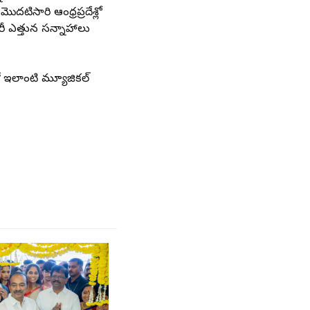
టిసారి ఆంధ్రప్రదేశ్లో
ారీ ఎత్తున సన్నాహాలు
ో ఇలాంటి మ్యూజికల్