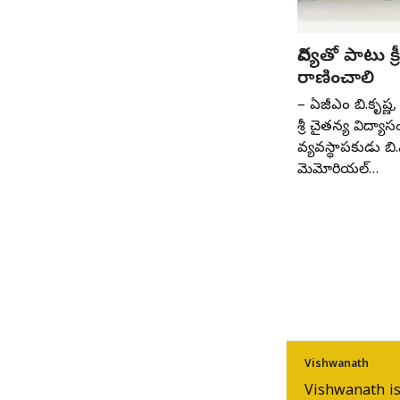
విద్యతో పాటు క్
రాణించాలి
– ఏజీఎం బి.కృష్ణ, 
శ్రీ చైతన్య విద్యాస
వ్యవస్థాపకుడు బి.
మెమోరియల్‌…
Vishwanath
Vishwanath is