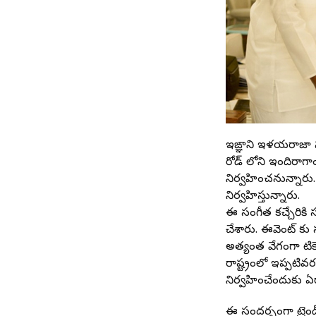
ఇసైఙ్ఞాని ఇళయరాజా 
రోడ్ లోని ఇందిరాగా
నిర్వహించనున్నారు. వ
నిర్వహిస్తున్నారు.
ఈ సంగీత కచ్చేరికి స
చేశారు. ఈవెంట్ కు 
అత్యంత వేగంగా టికె
రాష్ట్రంలో ఇప్పటివ
నిర్వహించేందుకు ఏర్
ఈ సందర్భంగా ట్రెండ