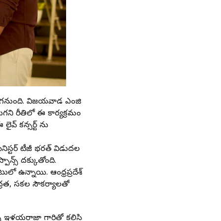
లో జరగనుంది. విజయవాడ ఎంజి
ుగని రీతిలో ఈ కార్యక్రమం
వ్‌ కన్సర్ట్‌ ను
ినిస్టర్ టీజీ భరత్ విడుదల
ాన్స్ దక్కుతోంది.
ులో ఉన్నాయి. ఆంధ్రప్రదేశ్
భద్రత, సకల సౌకర్యాలతో
ఉన్న ఇళయరాజా గారితో కలిసి