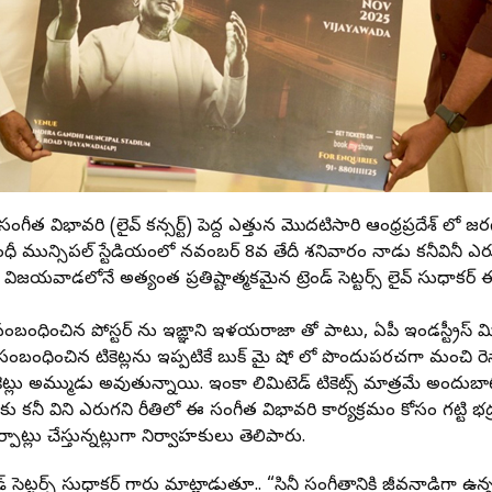
సంగీత విభావరి (లైవ్ కన్సర్ట్) పెద్ద ఎత్తున మొదటిసారి ఆంధ్రప్రదేశ్ 
ంధీ మున్సిపల్ స్టేడియంలో నవంబర్ 8వ తేదీ శనివారం నాడు కనీవినీ ఎర
ిజయవాడలోనే అత్యంత ప్రతిష్టాత్మకమైన ట్రెండ్ సెట్టర్స్ లైవ్ సుధాకర్ ఈ లై
ంబంధించిన పోస్టర్‌ ను ఇసైఙ్ఞాని ఇళయరాజా తో పాటు, ఏపీ ఇండస్ట్రీస్ మ
సంబంధించిన టికెట్లను ఇప్పటికే బుక్ మై షో లో పొందుపరచగా మంచి రెస్ప
ట్లు అమ్ముడు అవుతున్నాయి. ఇంకా లిమిటెడ్ టికెట్స్ మాత్రమే అందుబాట
రకు కనీ విని ఎరుగని రీతిలో ఈ సంగీత విభావరి కార్యక్రమం కోసం గట్టి 
పాట్లు చేస్తున్నట్లుగా నిర్వాహకులు తెలిపారు.
్ సెట్టర్స్ సుధాకర్ గారు మాట్లాడుతూ.. “సినీ సంగీతానికి జీవనాడిగా 