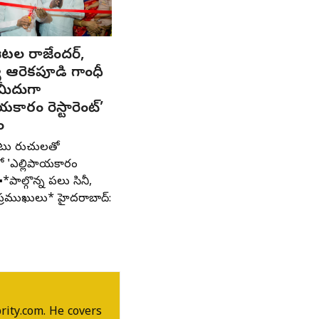
టల రాజేందర్,
యే ఆరెకపూడి గాంధీ
మీదుగా
యకారం రెస్టారెంట్’
ం
ాటు రుచులతో
లో 'ఎల్లిపాయకారం
' ▪️*పాల్గొన్న పలు సినీ,
్రముఖులు* హైదరాబాద్:
rity.com. He covers