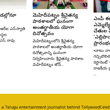
రీడల్లోనూ
మెహిదీపట్నం శ్రీచైతన్య
ఎంపీ ఈ
పాఠశాలలో ఘనంగా
ఎమ్మెల్
అంతర్జాతీయ యోగా
ఆర్‌ఐ ఎన్‌.స్వాతి
చేతుల 
దినోత్సవం
ంస్థల
‘ఎల్లిపా
ఎస్‌. రావు
మెహిదీపట్నంలోని శ్రీచైతన్య
ప్రారంభ
పాఠశాలలో అంతర్జాతీయ యోగా
▪️నాటు న
దినోత్సవాన్ని ఘనంగా
గచ్చిబౌలి
నిర్వహించారు. శ్రీచైతన్య పాఠశాల
రెస్టారెంట్
మెహిదీపట్నం జోన్‌…
రాజకీయ ప
…
 a Telugu entertainment journalist behind TollywoodCeleb