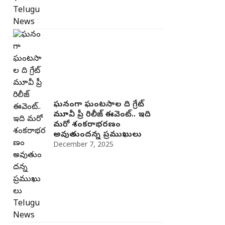
ఘనంగా ఘంటసాల ది గ్రేట్
మూవీ ప్రీ రిలీజ్ ఈవెంట్.. ఇది
మరో శంకరాభరణం
అవుతుందన్న ప్రముఖులు
December 7, 2025