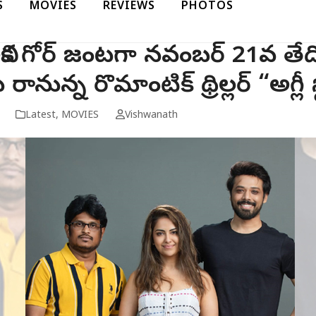
S
MOVIES
REVIEWS
PHOTOS
ిక గోర్ జంటగా నవంబర్ 21వ తేదిన 
ానున్న రొమాంటిక్ థ్రిల్లర్ “అగ్లీ స
Latest
,
MOVIES
Vishwanath