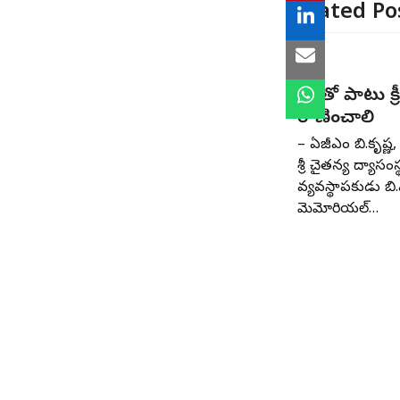
Related Po
విద్యతో పాటు క్
రాణించాలి
– ఏజీఎం బి.కృష్ణ, 
శ్రీ చైతన్య విద్యాసం
వ్యవస్థాపకుడు బి.
మెమోరియల్‌…