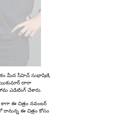
 పతాకం మీద సీహెచ్ సుభాషిణి,
ీసాయికుమార్ దారా
సోమ ఎడిటింగ్ చేశారు.
ి. కాగా ఈ చిత్రం నవంబర్
 లో రానున్న ఈ చిత్రం కోసం