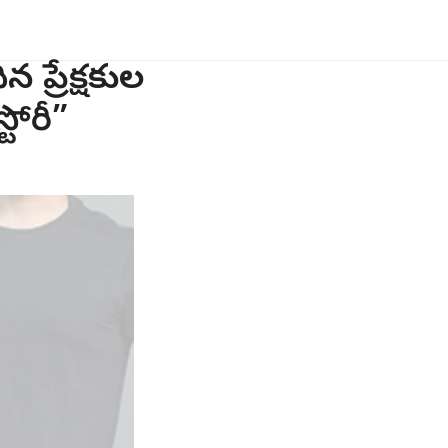
ప్రేక్షకుల
్టోరీ”