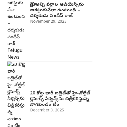
మోగ్లీ’ అన్ని వర్గాల ఆడియెన్స్‌ను
ఆకట్టుకునేలా ఉంటుంది –
దర్శకుడు సందీప్ రాజ్
November 29, 2025
20 కోట్ల భారీ బడ్జెట్‌తో హై-వోల్టేజ్
క్లైమాక్స్ సీక్వెన్స్‌ను చిత్రీకరిస్తున్న
నాగబంధం టీం
December 3, 2025