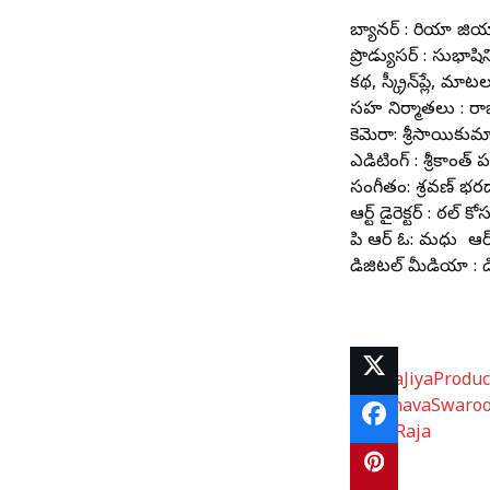
బ్యానర్ : రియా జియా ప
ప్రొడ్యుసర్ : సుభాషిని,
కథ, స్క్రీన్‌ప్లే, మ
సహ నిర్మాతలు : రాజ్ న
కెమెరా: శ్రీసాయికుమా
ఎడిటింగ్ : శ్రీకాంత్
సంగీతం: శ్రవణ్‌ భరద
ఆర్ట్ డైరెక్టర్ : విఠల్ 
పి ఆర్ ఓ: మధు వి ఆర
డిజిటల్ మీడియా : 
# RiyaJiyaProduc
#PranavaSwaro
SivajiRaja