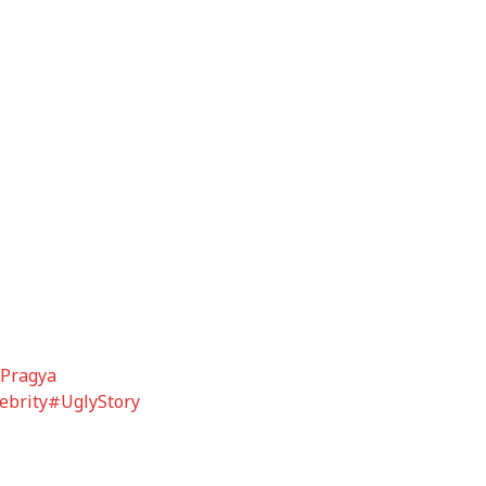
Pragya
ebrity
#UglyStory