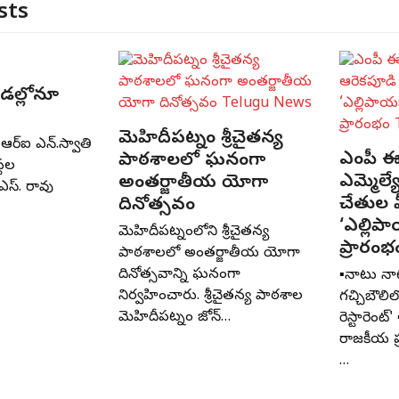
sts
రీడల్లోనూ
మెహిదీపట్నం శ్రీచైతన్య
ఆర్‌ఐ ఎన్‌.స్వాతి
ఎంపీ ఈ
పాఠశాలలో ఘనంగా
స్థల
ఎమ్మెల్
అంతర్జాతీయ యోగా
ఎస్‌. రావు
చేతుల 
దినోత్సవం
‘ఎల్లిపా
మెహిదీపట్నంలోని శ్రీచైతన్య
ప్రారంభ
పాఠశాలలో అంతర్జాతీయ యోగా
దినోత్సవాన్ని ఘనంగా
▪️నాటు న
నిర్వహించారు. శ్రీచైతన్య పాఠశాల
గచ్చిబౌలి
మెహిదీపట్నం జోన్‌…
రెస్టారెంట్
రాజకీయ ప
…