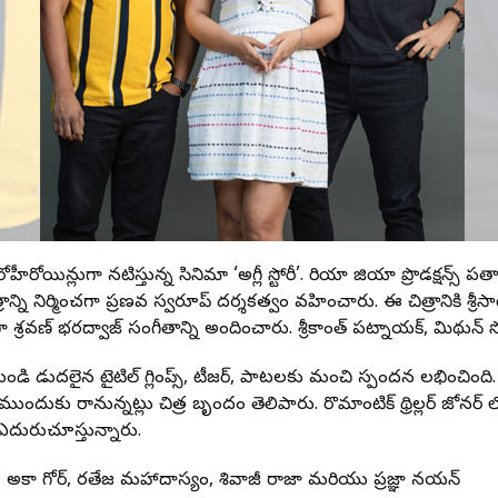
ోహీరోయిన్లుగా నటిస్తున్న సినిమా ‘అగ్లీ స్టోరీ’. రియా జియా ప్రొడక్షన్స్
త్రాన్ని నిర్మించగా ప్రణవ స్వరూప్ దర్శకత్వం వహించారు. ఈ చిత్రానికి శ్ర
ా శ్రవణ్ భరద్వాజ్ సంగీతాన్ని అందించారు. శ్రీకాంత్ పట్నాయక్, మిథున్ 
ుండి విడుదలైన టైటిల్ గ్లింప్స్‌, టీజర్, పాటలకు మంచి స్పందన లభించింద
ల ముందుకు రానున్నట్లు చిత్ర బృందం తెలిపారు. రొమాంటిక్ థ్రిల్లర్ జోనర్
 ఎదురుచూస్తున్నారు.
వికా గోర్, రవితేజ మహాదాస్యం, శివాజీ రాజా మరియు ప్రజ్ఞా నయన్