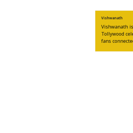
Vishwanath
Vishwanath is
Tollywood cel
fans connected