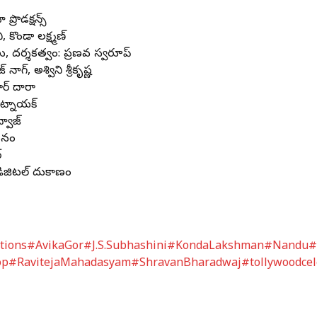
్రొడక్షన్స్
 కొండా ల‌క్ష్మ‌ణ్
ాటలు, దర్శకత్వం: ప్రణవ స్వరూప్‌
ాగ్, అశ్విని శ్రీకృష్ణ
ర్‌ దారా
 పట్నాయక్
్వాజ్
కోసనం
్
డిజిటల్ దుకాణం
tions
#AvikaGor
#J.S.Subhashini
#KondaLakshman
#Nandu
#
op
#RavitejaMahadasyam
#ShravanBharadwaj
#tollywoodcel