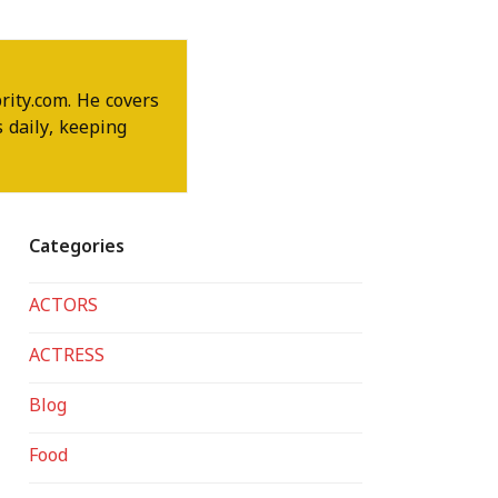
rity.com. He covers
 daily, keeping
Categories
ACTORS
ACTRESS
Blog
Food