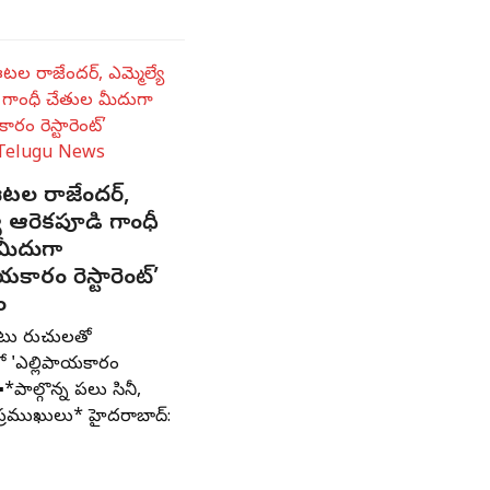
టల రాజేందర్,
యే ఆరెకపూడి గాంధీ
మీదుగా
యకారం రెస్టారెంట్’
ం
ాటు రుచులతో
లో 'ఎల్లిపాయకారం
' ▪️*పాల్గొన్న పలు సినీ,
్రముఖులు* హైదరాబాద్: