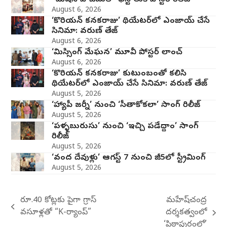
August 6, 2026
‘కొరియన్ కనకరాజు’ థియేటర్‌లో ఎంజాయ్ చేసే
సినిమా: వరుణ్ తేజ్
August 6, 2026
‘మిస్సింగ్ మేఘన’ మూవీ పోస్టర్ లాంచ్
August 6, 2026
‘కొరియన్ కనకరాజు’ కుటుంబంతో కలిసి
థియేటర్‌లో ఎంజాయ్ చేసే సినిమా: వరుణ్ తేజ్
August 5, 2026
‘హ్యాపీ జర్నీ’ నుంచి ‘సీతాకోకలా’ సాంగ్ రిలీజ్
August 5, 2026
‘పళ్ళబురుసు’ నుంచి ‘ఇచ్చి పడేద్దాం’ సాంగ్
రిలీజ్
August 5, 2026
‘వంద దేవుళ్లు’ ఆగస్ట్ 7 నుంచి జీ5లో స్ట్రీమింగ్
August 5, 2026
రూ.40 కోట్లకు పైగా గ్రాస్
మహేష్‌చంద్ర
previous
వసూళ్లతో “K-ర్యాంప్”
దర్శకత్వంలో
next
post:
‘పిఠాపురంలో’