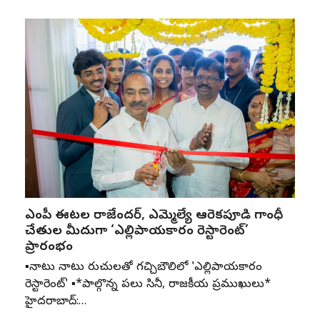
ఎంపీ ఈటల రాజేందర్, ఎమ్మెల్యే ఆరెకపూడి గాంధీ
చేతుల మీదుగా ‘ఎల్లిపాయకారం రెస్టారెంట్’
ప్రారంభం
▪️నాటు నాటు రుచులతో గచ్చిబౌలిలో 'ఎల్లిపాయకారం
రెస్టారెంట్' ▪️*పాల్గొన్న పలు సినీ, రాజకీయ ప్రముఖులు*
హైదరాబాద్:…