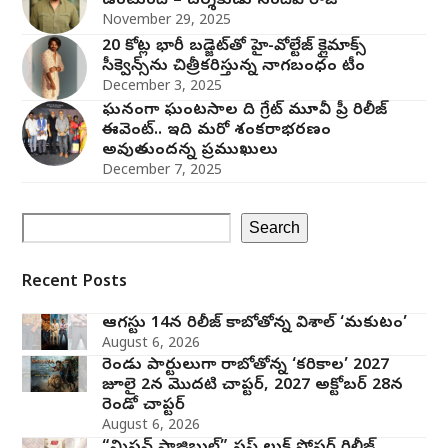
ఉంటుంది – దర్శకుడు సందీప్ రాజ్
November 29, 2025
20 కోట్ల భారీ బడ్జెట్‌తో హై-వోల్టేజ్ క్లైమాక్స్
సీక్వెన్స్‌ను చిత్రీకరిస్తున్న నాగబంధం టీం
December 3, 2025
ఘనంగా ఘంటసాల ది గ్రేట్ మూవీ ప్రీ రిలీజ్
ఈవెంట్.. ఇది మరో శంకరాభరణం
అవుతుందన్న ప్రముఖులు
December 7, 2025
Search
Recent Posts
ఆగస్టు 14న రిలీజ్ కాబోతోన్న విశాల్ ‘మకుటం’
August 6, 2026
రెండు పార్టులుగా రాబోతోన్న ‘కరికాల’ 2027
జూలై 2న మొదటి చాప్టర్‌, 2027 అక్టోబర్ 28న
రెండో చాప్టర్
August 6, 2026
“మిషన్ పాజిబుల్” ఫస్ట్ లుక్ పోస్టర్ రిలీజ్