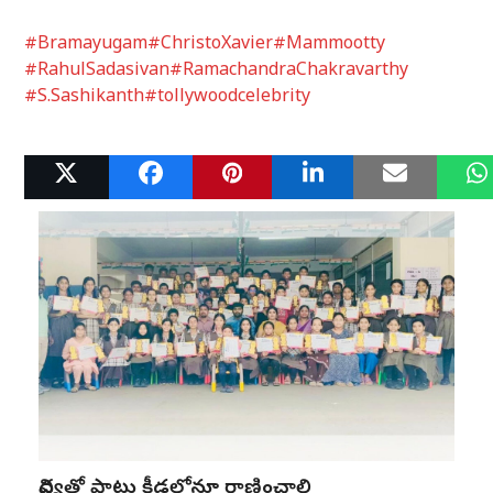
#Bramayugam
#ChristoXavier
#Mammootty
#RahulSadasivan
#RamachandraChakravarthy
#S.Sashikanth
#tollywoodcelebrity
Related Posts
విద్యతో పాటు క్రీడల్లోనూ రాణించాలి