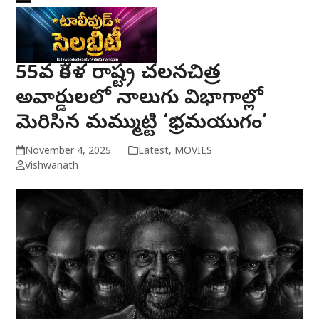
Skip
Open
Close
to
mobile
mobile
content
menu
menu
55వ కేరళ రాష్ట్ర చలనచిత్ర
అవార్డులలో నాలుగు విభాగాల్లో
మెరిసిన మమ్ముట్టి ‘భ్రమయుగం’
November 4, 2025
Latest
,
MOVIES
Vishwanath