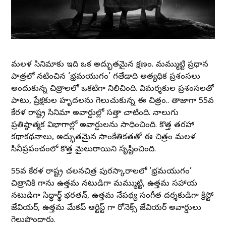
మలయాళ సినిమాకు ఇది ఒక అద్భుతమైన క్షణం. మమ్ముట్టి ప్రధాన
పాత్రలో నటించిన ‘భ్రమయుగం’ గతేడాది అత్యధిక ప్రశంసలు
అందుకున్న చిత్రాలలో ఒకటిగా నిలిచింది. విమర్శకుల ప్రశంసలతో
పాటు, ప్రేక్షకుల హృదయాలను గెలుచుకున్న ఈ చిత్రం.. తాజాగా 55వ
కేరళ రాష్ట్ర సినిమా అవార్డుల్లో సత్తా చాటింది. నాలుగు
ప్రతిష్ఠాత్మక విభాగాల్లో అవార్డులను సాధించింది. కొత్త తరహా
కథాకథనాలు, అద్భుతమైన సాంకేతికతతో ఈ చిత్రం మలయాళ
సినీప్రపంచంలో కొత్త మైలురాయిని సృష్టించింది.
55వ కేరళ రాష్ట్ర చలనచిత్ర పురస్కారాలలో ‘భ్రమయుగం’
చిత్రానికి గాను ఉత్తమ నటుడిగా మమ్ముట్టి, ఉత్తమ సహాయ
నటుడిగా సిద్ధార్థ్ భరతన్, ఉత్తమ నేపథ్య సంగీత దర్శకుడిగా క్రిస్టో
జేవియర్, ఉత్తమ మేకప్ ఆర్టిస్ట్ గా రోనెక్స్ జేవియర్ అవార్డులు
గెలుపొందారు.