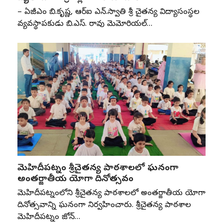
– ఏజీఎం బి.కృష్ణ, ఆర్‌ఐ ఎన్‌.స్వాతి శ్రీ చైతన్య విద్యాసంస్థల
వ్యవస్థాపకుడు బి.ఎస్‌. రావు మెమోరియల్‌…
మెహిదీపట్నం శ్రీచైతన్య పాఠశాలలో ఘనంగా
అంతర్జాతీయ యోగా దినోత్సవం
మెహిదీపట్నంలోని శ్రీచైతన్య పాఠశాలలో అంతర్జాతీయ యోగా
దినోత్సవాన్ని ఘనంగా నిర్వహించారు. శ్రీచైతన్య పాఠశాల
మెహిదీపట్నం జోన్‌…