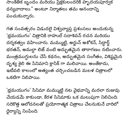
సాంకేతిక బృందం మరియు ప్రేక్షకులందరికీ హృదయపూర్వక
ధన్యవాదాలు.” అంటూ నిర్మాతలు తమ ఆనందాన్ని
పంచుకున్నారు.
గత సంవత్సరం విడుదలై విశ్వవ్యాప్త ప్రశంసలు అందుకున్న
‘భ్రమయుగం’ చిత్రానికి రాహుల్ సదాశివన్ రచన మరియు
దర్శకత్వం వహించారు. మమ్ముట్టి, అర్జున్ అశోకన్, సిద్ధార్థ్
భరతన్, అమల్దా లిజ్ వంటి అద్భుతమైన తారాగణం నటించారు.
మంత్రముగ్ధులను చేసే కథనం, అద్భుతమైన సంగీతం, విశిష్టమైన
దృశ్య శైలి ఈ సినిమాని క్లాసిక్ గా మలిచాయి. అంతేకాదు,
ఇటీవలి కాలంలో అత్యంత చర్చించబడిన మలయాళ చిత్రాలలో
ఒకటిగా నిలిపాయి.
‘భ్రమయుగం’ సినిమా మమ్ముట్టి నట వైభవాన్ని మరలా రుజువు
చేయడమే కాకుండా, కేరళ సినిమాకు ఒక మలుపుగా నిలిచింది.
సరికొత్త ఆలోచనలతో ప్రయోగాత్మక చిత్రాలు చేయాలనుకునే వారిలో
ధైర్యాన్ని నింపింది.