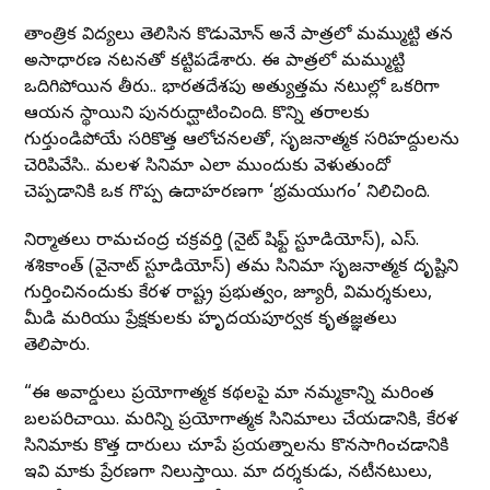
తాంత్రిక విద్యలు తెలిసిన కొడుమోన్ అనే పాత్రలో మమ్ముట్టి తన
అసాధారణ నటనతో కట్టిపడేశారు. ఈ పాత్రలో మమ్ముట్టి
ఒదిగిపోయిన తీరు.. భారతదేశపు అత్యుత్తమ నటుల్లో ఒకరిగా
ఆయన స్థాయిని పునరుద్ఘాటించింది. కొన్ని తరాలకు
గుర్తుండిపోయే సరికొత్త ఆలోచనలతో, సృజనాత్మక సరిహద్దులను
చెరిపివేసి.. మలయాళ సినిమా ఎలా ముందుకు వెళుతుందో
చెప్పడానికి ఒక గొప్ప ఉదాహరణగా ‘భ్రమయుగం’ నిలిచింది.
నిర్మాతలు రామచంద్ర చక్రవర్తి (నైట్ షిఫ్ట్ స్టూడియోస్), ఎస్.
శశికాంత్ (వైనాట్ స్టూడియోస్) తమ సినిమా సృజనాత్మక దృష్టిని
గుర్తించినందుకు కేరళ రాష్ట్ర ప్రభుత్వం, జ్యూరీ, విమర్శకులు,
మీడియా మరియు ప్రేక్షకులకు హృదయపూర్వక కృతజ్ఞతలు
తెలిపారు.
“ఈ అవార్డులు ప్రయోగాత్మక కథలపై మా నమ్మకాన్ని మరింత
బలపరిచాయి. మరిన్ని ప్రయోగాత్మక సినిమాలు చేయడానికి, కేరళ
సినిమాకు కొత్త దారులు చూపే ప్రయత్నాలను కొనసాగించడానికి
ఇవి మాకు ప్రేరణగా నిలుస్తాయి. మా దర్శకుడు, నటీనటులు,