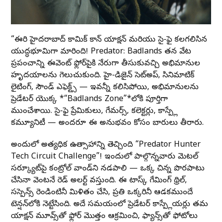
“ఈసారి హైదరాబాద్ కామిక్ కాన్ యాక్షన్ మరియు సై-ఫై కలగలిసిన
యుద్ధభూమిగా మారింది! Predator: Badlands తన వేట
ప్రపంచాన్ని ఈవెంట్ ఫ్లోర్‌పైకి నేరుగా తీసుకువచ్చి అభిమానుల
హృదయాలను గెలుచుకుంది. హై-డిజైన్ సెట్‌అప్, సినిమాటిక్
లైటింగ్, సౌండ్ ఎఫెక్ట్స్ — ఇవన్నీ కలిసిపోయి, అభిమానులను
ప్రెడేటర్ యొక్క *“Badlands Zone”*లోకి పూర్తిగా
ముంచేశాయి. సై-ఫై ప్రేమికులు, గేమర్స్, కలెక్టర్లు, కాస్ప్లే
కమ్యూనిటీ — అందరూ ఈ అనుభవం కోసం బారులు తీరారు.
అందులో అత్యధిక ఉత్సాహాన్ని తెచ్చింది “Predator Hunter
Tech Circuit Challenge”! ఇందులో పాల్గొన్నవారు మెటల్
సర్క్యూట్‌పై కంట్రోల్ వాండ్‌ని నడపాలి — ఒక్క చిన్న పొరపాటు
చేసినా వెంటనే రెడ్ అలర్ట్ వస్తుంది. ఈ టాస్క్ గేమింగ్ థ్రిల్,
సస్పెన్స్ రెండింటినీ మిళితం చేసి, ప్రతి ఒక్కరినీ ఆడకముందే
టెన్షన్‌లోకి నెట్టేసింది. అదే సమయంలో ప్రెడేటర్ కాస్ప్లేయర్లు తమ
యాక్షన్ మూవ్స్‌తో ఫ్లోర్ మొత్తం ఆక్రమించి, ఫ్యాన్స్‌తో ఫోటోలు