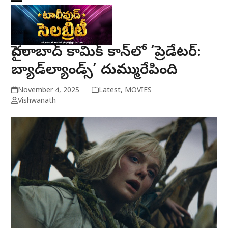
Skip
Open
Close
to
mobile
mobile
content
menu
menu
హైదరాబాద్ కామిక్ కాన్‌లో ‘ప్రెడేటర్:
బ్యాడ్‌ల్యాండ్స్’ దుమ్మురేపింది
November 4, 2025
Latest
,
MOVIES
Vishwanath