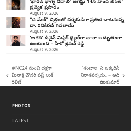
‘భారత్ భాగ్య విధాత’ ఆగష్టు 14న హిందీ జీ 5లో
ప్రత్యేక ప్రసారం
August 9, 2026
“ది మేజ్” చిత్రంతో దర్శకుడిగా ప్రతిభ చాటనున్న
డా. రవికిరణ్ గడలాయ్
August 9, 2026
‘అగధ’ డివైన్ మిస్టిక్ థ్రిల్లర్‌గా చాలా అద్భుతంగా
ఉంటుంది – హీరో శ్రవణ్ రెడ్డి
August 9, 2026
#NC24 నుంచి దక్షగా
‘శంబాల’ ఏ ఒక్కరినీ
మీనాక్షి చౌదరి ఫస్ట్ లుక్
నిరాశపర్చదు.. – ఆది
previous
next
రిలీజ్
సాయికుమార్
post:
post:
PHOTOS
LATEST