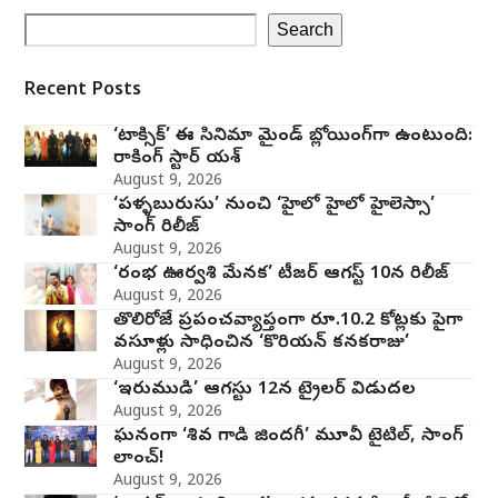
Search
Recent Posts
‘టాక్సిక్’ ఈ సినిమా మైండ్ బ్లోయింగ్‌గా ఉంటుంది:
రాకింగ్ స్టార్ యశ్
August 9, 2026
‘పళ్ళబురుసు’ నుంచి ‘హైలో హైలో హైలెస్సా’
సాంగ్ రిలీజ్
August 9, 2026
‘రంభ ఊర్వశి మేనక’ టీజర్ ఆగస్ట్ 10న రిలీజ్
August 9, 2026
తొలిరోజే ప్రపంచవ్యాప్తంగా రూ.10.2 కోట్లకు పైగా
వసూళ్లు సాధించిన ‘కొరియన్ కనకరాజు’
August 9, 2026
‘ఇరుముడి’ ఆగస్టు 12న ట్రైలర్ విడుదల
August 9, 2026
ఘనంగా ‘శివ గాడి జింద‌గీ’ మూవీ టైటిల్, సాంగ్
లాంచ్!
August 9, 2026