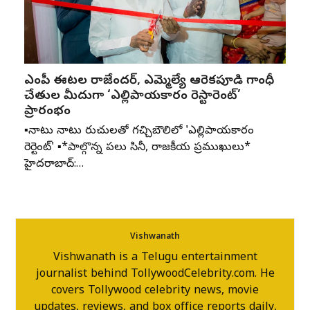
ఎంపీ ఈటల రాజేందర్, ఎమ్మెల్యే ఆరెకపూడి గాంధీ
చేతుల మీదుగా ‘ఎల్లిపాయకారం రెస్టారెంట్’
ప్రారంభం
▪️నాటు నాటు రుచులతో గచ్చిబౌలిలో 'ఎల్లిపాయకారం
రెస్టారెంట్' ▪️*పాల్గొన్న పలు సినీ, రాజకీయ ప్రముఖులు*
హైదరాబాద్:…
Vishwanath
Vishwanath is a Telugu entertainment
journalist behind TollywoodCelebrity.com. He
covers Tollywood celebrity news, movie
updates, reviews, and box office reports daily,