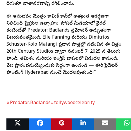
దిగుతూ వాతావరణాన్ని రగిలించారు.
ఈ అనుభవం మొత్తం కామిక్ కాన్‌లో అత్యంత ఆకర్షణగా
నిలిచింది. ప్రేక్షకుల ఉత్సాహం, సోషల్ మీడియాలో వైరల్
కంటెంట్‌తో Predator: Badlands ప్రమోషన్ అద్భుతంగా
విజయవంతమైంది. Elle Fanning మరియు Dimitrios
Schuster-Kolo Matangi ప్రధాన పాత్రల్లో నటించిన ఈ చిత్రం,
20th Century Studios ద్వారా నవంబర్ 7, 2025 న తెలుగు,
హిందీ, తమిళం మరియు ఇంగ్లీష్ భాషలలో విడుదల కానుంది.
వేట ప్రారంభమయ్యేందుకు సిద్ధంగా ఉండండి — ఈసారి ప్రెడేటర్
హంటింగ్ Hyderabad నుంచే మొదలవుతుంది!”
#Predator:Badlands
#tollywoodcelebrity
Related Posts