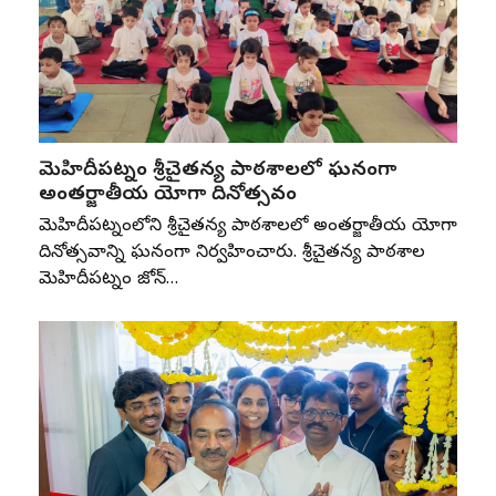
మెహిదీపట్నం శ్రీచైతన్య పాఠశాలలో ఘనంగా
అంతర్జాతీయ యోగా దినోత్సవం
మెహిదీపట్నంలోని శ్రీచైతన్య పాఠశాలలో అంతర్జాతీయ యోగా
దినోత్సవాన్ని ఘనంగా నిర్వహించారు. శ్రీచైతన్య పాఠశాల
మెహిదీపట్నం జోన్‌…