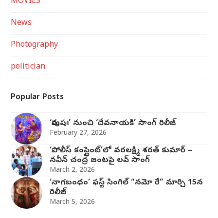
MOVIES
News
Photography
politician
Popular Posts
‘పురుషః’ నుంచి ‘దేవనాయకి’ సాంగ్‌ రిలీజ్‌
February 27, 2026
‘పోలీస్ కంప్లైంట్’లో వరలక్ష్మి శరత్ కుమార్ –
నవీన్ చంద్ర జంట‌పై ల‌వ్ సాంగ్
March 2, 2026
‘నాగబంధం’ ఫస్ట్ సింగిల్ “నమో రే” మార్చి 15న
రిలీజ్
March 5, 2026