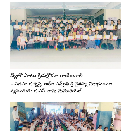
విద్యతో పాటు క్రీడల్లోనూ రాణించాలి
– ఏజీఎం బి.కృష్ణ, ఆర్‌ఐ ఎన్‌.స్వాతి శ్రీ చైతన్య విద్యాసంస్థల
వ్యవస్థాపకుడు బి.ఎస్‌. రావు మెమోరియల్‌…