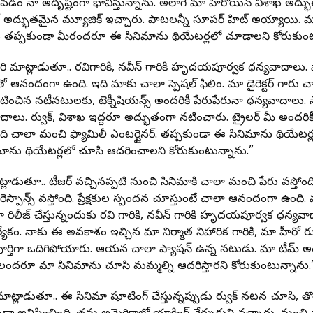
ం నా అదృష్టంగా భావిస్తున్నాను. అలాగే మా హీరోయిన్ విశాఖ అద్భుతమైన
టర్ అద్భుతమైన మ్యూజిక్ ఇచ్చారు. పాటలన్నీ సూపర్ హిట్ అయ్యాయి. మా 
న తప్పకుండా మీరందరూ ఈ సినిమాను థియేటర్లలో చూడాలని కోరుకుంట
సరి మాట్లాడుతూ.. రవిగారికి, నవీన్ గారికి హృదయపూర్వక ధన్యవాదాలు. 
నందంగా ఉంది. ఇది మాకు చాలా స్పెషల్ ఫిలిం. మా డైరెక్టర్ గారు 
టించిన నటీనటులకు, టెక్నీషియన్స్ అందరికీ పేరుపేరునా ధన్యవాదాలు. స
యవాదాలు. రుత్విక్, విశాఖ ఇద్దరూ అద్భుతంగా నటించారు. ట్రైలర్ మీ అందర
ి చాలా మంచి ఫ్యామిలీ ఎంటర్టైనర్. తప్పకుండా ఈ సినిమాను థియేటర
ను థియేటర్లలో చూసి ఆదరించాలని కోరుకుంటున్నాను.”
్లాడుతూ.. టీజర్ వచ్చినప్పటి నుంచి సినిమాకి చాలా మంచి పేరు వస్తోంది
్పాన్స్ వస్తోంది. ప్రేక్షకుల స్పందన చూస్తుంటే చాలా ఆనందంగా ఉంది. మా చ
వారా రిలీజ్ చేస్తున్నందుకు రవి గారికి, నవీన్ గారికి హృదయపూర్వక ధన్యవాదా
త్యేకం. నాకు ఈ అవకాశం ఇచ్చిన మా నిర్మాత నిహారిక గారికి, మా హీరో రుత్
ో పూర్తిగా ఒదిగిపోయారు. ఆయన చాలా ప్యాషన్ ఉన్న నటుడు. మా టీమ్ అం
షకులందరూ మా సినిమాను చూసి మమ్మల్ని ఆదరిస్తారని కోరుకుంటున్నాను.
మాట్లాడుతూ.. ఈ సినిమా షూటింగ్ చేస్తున్నప్పుడు రుత్విక్ నటన చూసి, త