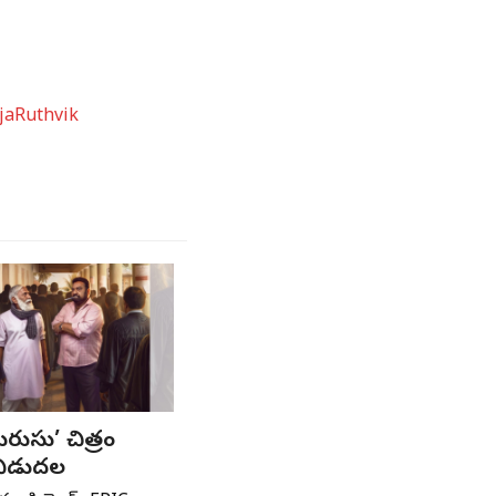
ja
Ruthvik
ురుసు’ చిత్రం
 విడుదల