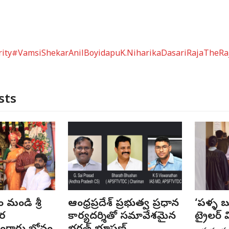
ity
#VamsiShekar
AnilBoyidapu
K.NiharikaDasari
RajaTheRa
sts
ం మండి శ్రీ
ఆంధ్రప్రదేశ్ ప్రభుత్వ ప్రధాన
‘పళ్ళ బ
ర
కార్యదర్శితో సమావేశమైన
ట్రైలర్