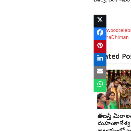
పీఆర్వో: వంశీ -శేఖర్
#tollywoodcelebr
VisakhaDhiman
Related Po
పాతబస్తీ మీరాల
మహంకాళేశ్వ