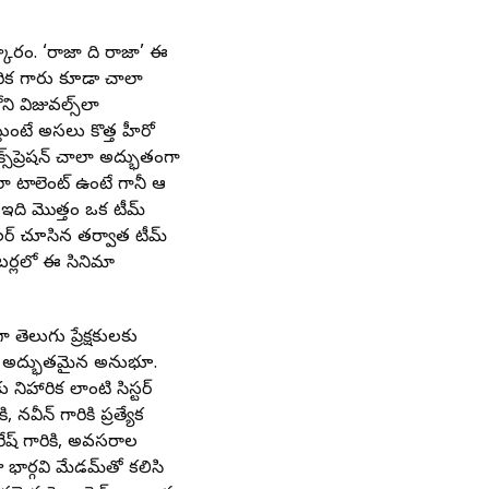
్కారం. ‘రాజా ది రాజా’ ఈ
హారిక గారు కూడా చాలా
ి విజువల్స్‌లా
్తుంటే అసలు కొత్త హీరో
క్స్‌ప్రెషన్ చాలా అద్భుతంగా
ా టాలెంట్ ఉంటే గానీ ఆ
టే ఇది మొత్తం ఒక టీమ్
రైలర్ చూసిన తర్వాత టీమ్
టర్లలో ఈ సినిమా
 తెలుగు ప్రేక్షకులకు
 అద్భుతమైన అనుభూతి.
కు నిహారిక లాంటి సిస్టర్
 నవీన్ గారికి ప్రత్యేక
రేష్ గారికి, అవసరాల
ు భార్గవి మేడమ్‌తో కలిసి