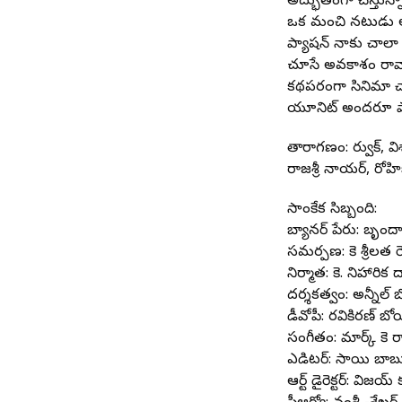
అద్భుతంగా చేస్తున్న
ఒక మంచి నటుడు అవ
ప్యాషన్ నాకు చాలా
చూసే అవకాశం రావాలని
కథపరంగా సినిమా చా
యూనిట్ అందరూ పాల
తారాగణం: రుత్విక్, 
రాజశ్రీ నాయర్, రోహ
సాంకేతిక సిబ్బంది:
బ్యానర్ పేరు: బృందావ
సమర్పణ: కె శ్రీలత రెడ
నిర్మాత: కె. నిహారిక 
దర్శకత్వం: అన్నీల్
డీవోపీ: రవికిరణ్ బ
సంగీతం: మార్క్ కె ర
ఎడిటర్: సాయి బాబ
ఆర్ట్ డైరెక్టర్: విజ