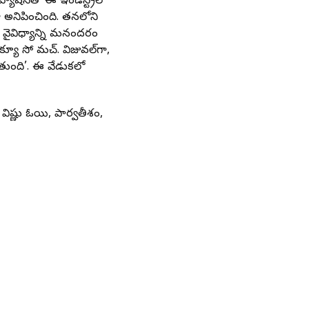
ప్యాషన్‌తో ఈ ఇండస్ట్రీలో
అనిపించింది. తనలోని
 వైవిధ్యాన్ని మనందరం
క్యూ సో మచ్. విజువల్‌గా,
తుంది’. ఈ వేడుకలో
 విష్ణు ఓయి, పార్వతీశం,