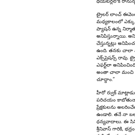
థియేటర్లలోకి రానున్న
ట్రైలర్ లాంచ్ ఈవెం
మధ్యకాలంలో ఎక్కువగ
ప్యాషన్ ఉన్న నిర్మ
అనిపిస్తున్నాయి. అన
చేస్తున్నట్లు అనిపిం
ఉంది. తనకు చాలా మ
ఎక్స్‌ప్రెషన్స్ రావ
ఎఫర్ట్‌లా అనిపించి
అంతా చాలా మంచి సి
చూద్దాం.”
హీరో రుత్విక్ మాట్ల
పరిచయం కాబోతున్న
ప్రేక్షకులను అలరించేల
ఉండాలి. తనే నా బలం. న
ధన్యవాదాలు. ఈ సిని
శ్రీనివాస్ గారికి, భ