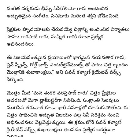
సంగీత దర్శకుడు భీమ్స్ సిసిరోలియో గారు అందించిన
అద్భుతమైన సంగీతం, సినిమాకు మరింత శక్తిని జోడించింది.
ప్రేక్షకుల హృదయాలకు చేరువయ్యే చిత్రాన్ని అందించిన నిర్మాతలు
సాహు గారపాటి గారు, సుష్మిత గారికి కూడా ప్రత్యేక
అభినందనలు.
ఈ విజయవంతమైన ప్రయాణంలో భాగమైన నయనతార గారు,
షైన్ స్క్రీన్స్, గోల్డ్ బాక్స్ ఎంటర్‌టైన్‌మెంట్స్ తో పాటు చిత్ర బృందం
మొత్తానికి శుభాకాంక్షలు.” అని పవన్ కళ్యాణ్ క్రియేటివ్ వర్క్స్
పేర్కొంది.
మొత్తం మీద ‘మన శంకర వరప్రసాద్ గారు’ చిత్రం ప్రేక్షకుల
ఆదరణతో మెగా బ్లాక్‌బస్టర్‌గా నిలిచింది. సంక్రాంతి సెలవులు
ముగిసిన తరువాత కూడా భారీ వసూళ్లతో దూసుకుపోతోంది. ఈ
చిత్రం సాధించిన అద్భుత విజయం పట్ల సినీ పరిశ్రమ నుంచి
అభినందనలు వెల్లవెత్తుతున్నాయి. ఈ క్రమంలోనే పవన్ కళ్యాణ్
క్రియేటివ్ వర్క్స్ శుభాకాంక్షలు తెలపడం ప్రత్యేక ఆకర్షణగా