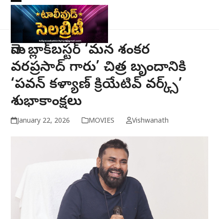
Skip
Open
Close
to
mobile
mobile
content
menu
menu
మెగా బ్లాక్‌బస్టర్‌ ‘మన శంకర
వరప్రసాద్ గారు’ చిత్ర బృందానికి
‘పవన్ కళ్యాణ్ క్రియేటివ్ వర్క్స్’
శుభాకాంక్షలు
January 22, 2026
MOVIES
Vishwanath