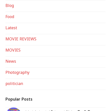
Blog
Food
Latest
MOVIE REVIEWS
MOVIES
News
Photography
politician
Popular Posts