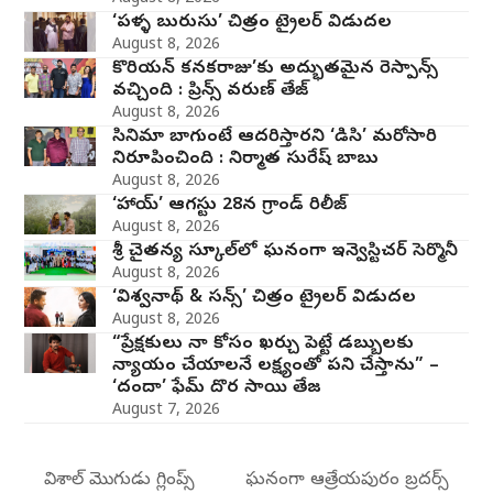
‘పళ్ళ బురుసు’ చిత్రం ట్రైలర్ విడుదల
August 8, 2026
కొరియన్ కనకరాజు’కు అద్భుతమైన రెస్పాన్స్
వచ్చింది : ప్రిన్స్ వరుణ్ తేజ్
August 8, 2026
సినిమా బాగుంటే ఆదరిస్తారని ‘డిసి’ మరోసారి
నిరూపించింది : నిర్మాత సురేష్ బాబు
August 8, 2026
‘హాయ్’ ఆగస్టు 28న గ్రాండ్ రిలీజ్
August 8, 2026
శ్రీ చైతన్య స్కూల్‌లో ఘనంగా ఇన్వెస్టిచర్‌ సెర్మొనీ
August 8, 2026
‘విశ్వనాథ్ & సన్స్’ చిత్రం ట్రైలర్ విడుదల
August 8, 2026
“ప్రేక్షకులు నా కోసం ఖర్చు పెట్టే డబ్బులకు
న్యాయం చేయాలనే లక్ష్యంతో పని చేస్తాను” –
‘దందా’ ఫేమ్ దొర సాయి తేజ
August 7, 2026
విశాల్ మొగుడు గ్లింప్స్
ఘనంగా ఆత్రేయపురం బ్రదర్స్