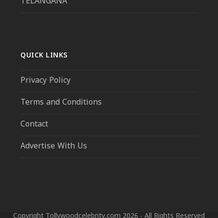
TELANGANA
QUICK LINKS
Privacy Policy
Terms and Conditions
Contact
Advertise With Us
Copyright Tollywoodcelebrity.com 2026 - All Rights Reserved