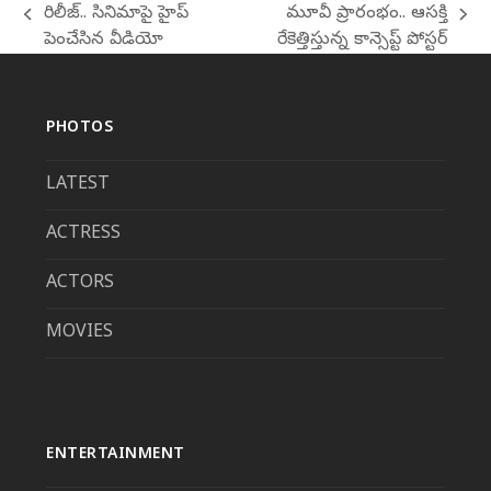
రిలీజ్.. సినిమాపై హైప్
మూవీ ప్రారంభం.. ఆసక్తి
previous
next
పెంచేసిన వీడియో
రేకెత్తిస్తున్న కాన్సెప్ట్ పోస్టర్
post:
post:
PHOTOS
LATEST
ACTRESS
ACTORS
MOVIES
ENTERTAINMENT