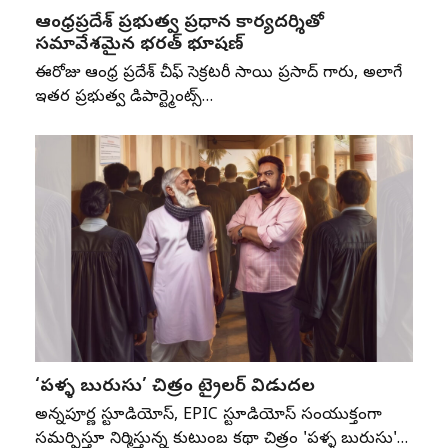
ఆంధ్రప్రదేశ్ ప్రభుత్వ ప్రధాన కార్యదర్శితో
సమావేశమైన భరత్ భూషణ్
ఈరోజు ఆంధ్ర ప్రదేశ్ చీఫ్ సెక్రటరీ సాయి ప్రసాద్ గారు, అలాగే
ఇతర ప్రభుత్వ డిపార్ట్మెంట్స్…
‘పళ్ళ బురుసు’ చిత్రం ట్రైలర్ విడుదల
అన్నపూర్ణ స్టూడియోస్, EPIC స్టూడియోస్ సంయుక్తంగా
సమర్పిస్తూ నిర్మిస్తున్న కుటుంబ కథా చిత్రం 'పళ్ళ బురుసు'…