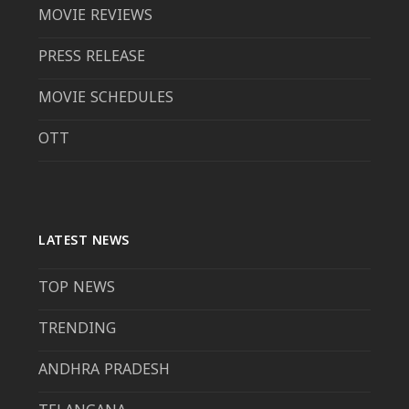
MOVIE REVIEWS
PRESS RELEASE
MOVIE SCHEDULES
OTT
LATEST NEWS
TOP NEWS
TRENDING
ANDHRA PRADESH