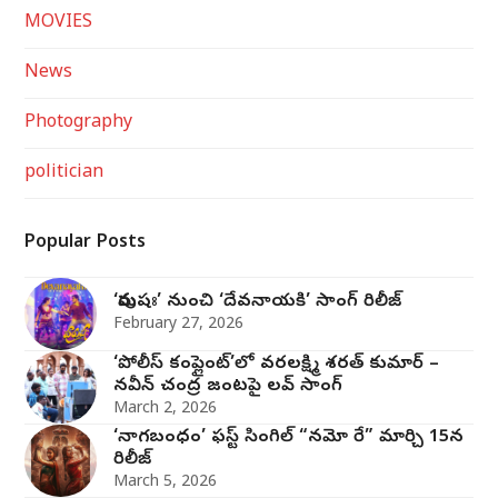
MOVIES
News
Photography
politician
Popular Posts
‘పురుషః’ నుంచి ‘దేవనాయకి’ సాంగ్‌ రిలీజ్‌
February 27, 2026
‘పోలీస్ కంప్లైంట్’లో వరలక్ష్మి శరత్ కుమార్ –
నవీన్ చంద్ర జంట‌పై ల‌వ్ సాంగ్
March 2, 2026
‘నాగబంధం’ ఫస్ట్ సింగిల్ “నమో రే” మార్చి 15న
రిలీజ్
March 5, 2026