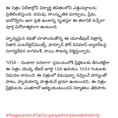
ఈ చిత్రం విదేశాల్లోని విద్యార్థి జీవితంలోని ఎత్తుపల్లాలను
ప్రతిబింబిస్తుంది. చదువు, సాంస్కృతిక మార్పులు, ప్రేమ,
భావోద్వేగం ఇలా ప్రతి అంశాన్ని సృజిస్తూ ఈ తరానికి నచ్చేలా
పూర్తి వినోదాత్మకంగా ఉంటుంది.
హృద్యమైన కథతో రూపొందుతోన్న ఈ యూత్‌ఫుల్ చిత్రాన్ని
సితార ఎంటర్‌టైన్‌మెంట్స్, ఫార్చూన్ ఫోర్ సినిమాస్ బ్యానర్‌లపై
సూర్యదేవర నాగవంశీ, సాయి సౌజన్య నిర్మిస్తున్నారు.
‘VISA – వింటారా సరదాగా’ ప్రపంచంలోకి ప్రేక్షకులకు తీసుకెళ్లేలా
ఈ చిత్రం యొక్క టీజర్ జూలై 12న ఉదయం 10:53 గంటలకు
విడుదల కానుంది. ఈ చిత్రంలో కడుపుబ్బా నవ్వించే హాస్యంతో
పాటు, హృదయాన్ని హత్తుకునే డ్రామా ఉంటుందని.. ఈ చిత్రం
ప్రేక్షకులను ఎంతగానో ఆకట్టుకుంటుందని నిర్మాతలు తెలిపారు.
#Nagavanshi
#SaiSoujanya
#tollywoodcelebrity