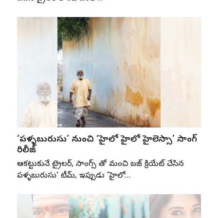
‘పళ్ళబురుసు’ నుంచి ‘హైలో హైలో హైలెస్సా’ సాంగ్
రిలీజ్
ఆకట్టుకునే ట్రైలర్, సాంగ్స్ తో మంచి బజ్ క్రియేట్ చేసిన
పళ్ళబురుసు' టీమ్, ఇప్పుడు ‘హైలో…