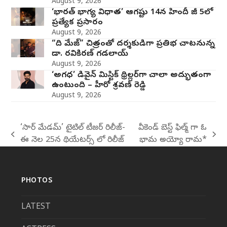
August 9, 2026
‘భారత్ భాగ్య విధాత’ ఆగష్టు 14న హిందీ జీ 5లో
ప్రత్యేక ప్రసారం
August 9, 2026
“ది మేజ్” చిత్రంతో దర్శకుడిగా ప్రతిభ చాటనున్న
డా. రవికిరణ్ గడలాయ్
August 9, 2026
‘అగధ’ డివైన్ మిస్టిక్ థ్రిల్లర్‌గా చాలా అద్భుతంగా
ఉంటుంది – హీరో శ్రవణ్ రెడ్డి
August 9, 2026
‘సార్‌ మేడమ్‌’ టైటిల్ టీజర్ రిలీజ్-
వీకెండ్ బెస్ట్ ఫిల్మ్ గా ఓ
previous
next
ఈ నెల 25న థియేటర్స్ లో రిలీజ్
భామ అయ్యో రామ*
post:
post:
PHOTOS
LATEST