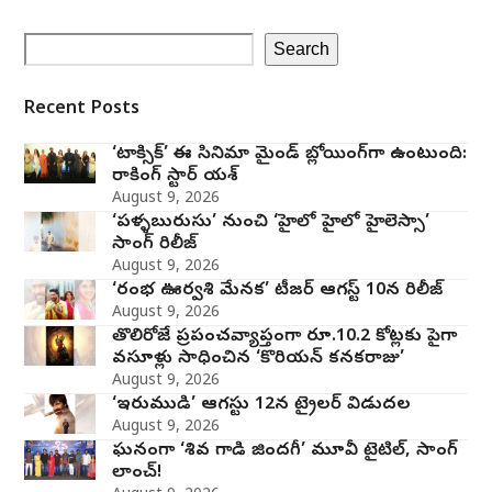
Search
Recent Posts
‘టాక్సిక్’ ఈ సినిమా మైండ్ బ్లోయింగ్‌గా ఉంటుంది:
రాకింగ్ స్టార్ యశ్
August 9, 2026
‘పళ్ళబురుసు’ నుంచి ‘హైలో హైలో హైలెస్సా’
సాంగ్ రిలీజ్
August 9, 2026
‘రంభ ఊర్వశి మేనక’ టీజర్ ఆగస్ట్ 10న రిలీజ్
August 9, 2026
తొలిరోజే ప్రపంచవ్యాప్తంగా రూ.10.2 కోట్లకు పైగా
వసూళ్లు సాధించిన ‘కొరియన్ కనకరాజు’
August 9, 2026
‘ఇరుముడి’ ఆగస్టు 12న ట్రైలర్ విడుదల
August 9, 2026
ఘనంగా ‘శివ గాడి జింద‌గీ’ మూవీ టైటిల్, సాంగ్
లాంచ్!