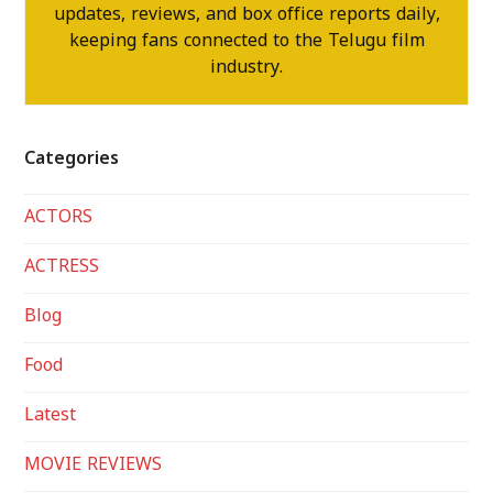
updates, reviews, and box office reports daily,
keeping fans connected to the Telugu film
industry.
Categories
ACTORS
ACTRESS
Blog
Food
Latest
MOVIE REVIEWS