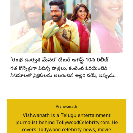
‘రంభ ఊర్వశి మేనక’ టీజర్ ఆగస్ట్ 10న రిలీజ్
గత కొన్నేళ్లుగా విభిన్న పాత్రలు, కంటెంట్ ఓరియెంటెడ్
సినిమాలతో ప్రేక్షకులను అలరించిన అల్లరి నరేష్, ఇప్పుడు…
Vishwanath
Vishwanath is a Telugu entertainment
journalist behind TollywoodCelebrity.com. He
covers Tollywood celebrity news, movie