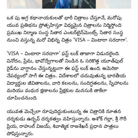
ఒక వైపు అగ్ర కథానాయకులతో భారీ చిత్రాలు చేస్తూనే, మరోవైపు
యువ ప్రతిభను ప్రోత్సహిస్తూ వైవిధ్యమైన చిత్రాలను నిర్మిస్తోంది
ప్రముఖ నిర్మాణ సంస్థ సితార ఎంటర్‌టైన్‌మెంట్స్. సితార సంస్థ
నుంచి వస్తున్న మరో విభిన్న చిత్రం ‘VISA – వింటారా సరదాగా’.
‘VISA – వింటారా సరదాగా’ ఫస్ట్ లుక్ తాజాగా విడుదలైంది.
వినోదం, ప్రేమ, భావోద్వేగాలతో నిండిన ఓ సరికొత్త యూత్‌ఫుల్
రైడ్‌ను వాగ్దానం చేస్తున్నట్టుగా ఈ ఫస్ట్ లుక్ ఉంది. అమెరికా
నేపథ్యంలో సాగే ఈ చిత్రం.. విదేశాలలో చదువుతున్న భారతీయ
విద్యార్థుల జీవితాలను, వారి కలలను, సందిగ్ధతలను, స్నేహాలను
మరియు మధుర క్షణాలను ప్రేక్షకుల మనసుకి తాకేలా
చూపించనుంది.
యువత మెచ్చేలా రూపుదిద్దుకుంటున్న ఈ చిత్రానికి నూతన
దర్శకుడు ఉద్భవ్ దర్శకత్వం వహిస్తున్నారు. అశోక్ గల్లా, శ్రీ గౌరీ
ప్రియ, రాహుల్ విజయ్, శివాత్మిక రాజశేఖర్ ప్రధాన పాత్రలు
పోషిస్తున్నారు.