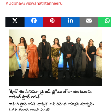
#Udbhav
#viswanathtanneeru
Related Posts
‘టాక్సిక్’ ఈ సినిమా మైండ్ బ్లోయింగ్‌గా ఉంటుంది:
రాకింగ్ స్టార్ యశ్
రాకింగ్ స్టార్ యశ్ 'టాక్సిక్' లవ్ రివెంజ్ యాక్షన్ మాగ్నమ్
ఓపస్‌ ట్రైలర్ లాంచ్ ఎంతో…