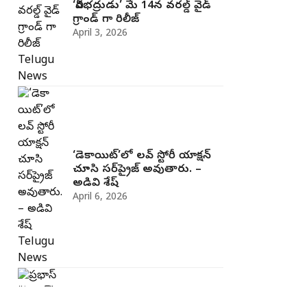
‘వీరభద్రుడు’ మే 14న వరల్డ్ వైడ్
గ్రాండ్ గా రిలీజ్
April 3, 2026
‘డెకాయిట్’లో లవ్ స్టోరీ యాక్షన్
చూసి సర్‌ప్రైజ్ అవుతారు. –
అడివి శేష్
April 6, 2026