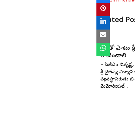
#TheGirlfriend
#
Related Po
విద్యతో పాటు క్
రాణించాలి
– ఏజీఎం బి.కృష్ణ, 
శ్రీ చైతన్య విద్యాస
వ్యవస్థాపకుడు బి.
మెమోరియల్‌…