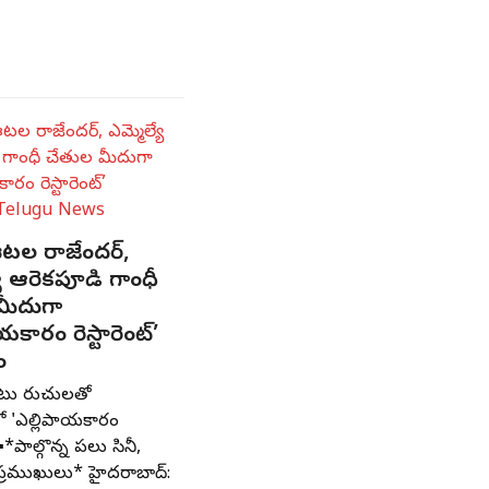
టల రాజేందర్,
యే ఆరెకపూడి గాంధీ
మీదుగా
యకారం రెస్టారెంట్’
ం
ాటు రుచులతో
లో 'ఎల్లిపాయకారం
' ▪️*పాల్గొన్న పలు సినీ,
్రముఖులు* హైదరాబాద్: