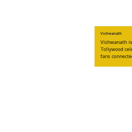
Vishwanath
Vishwanath is
Tollywood cel
fans connected