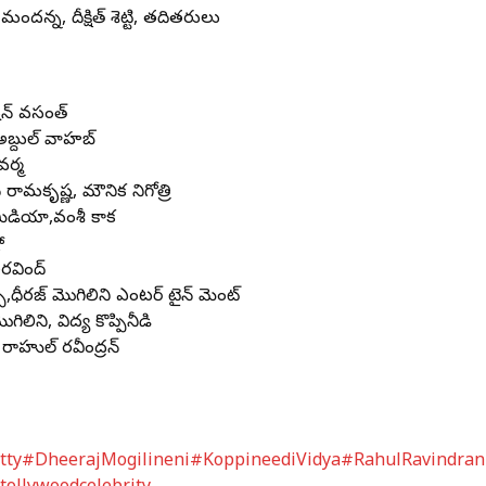
ందన్న, దీక్షిత్ శెట్టి, తదితరులు
్ణన్ వసంత్
బ్దుల్ వాహబ్
వర్మ
స్ రామకృష్ణ, మౌనిక నిగోత్రి
 మీడియా,వంశీ కాక
ో
రవింద్
్స్,ధీరజ్ మొగిలినేని ఎంటర్ టైన్ మెంట్
ిలినేని, విద్య కొప్పినీడి
రాహుల్ రవీంద్రన్
tty
#DheerajMogilineni
#KoppineediVidya
#RahulRavindran