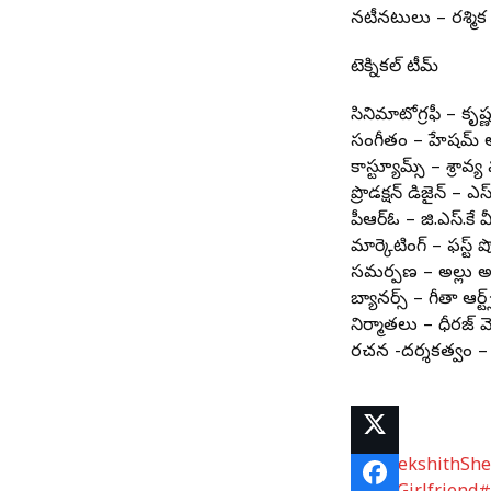
నటీనటులు – రశ్మిక మ
టెక్నికల్ టీమ్
సినిమాటోగ్రఫీ – కృష
సంగీతం – హేషమ్ అ
కాస్ట్యూమ్స్ – శ్రావ్య 
ప్రొడక్షన్ డిజైన్ – ఎ
పీఆర్ఓ – జి.ఎస్.కే
మార్కెటింగ్ – ఫస్ట్ ష
సమర్పణ – అల్లు అ
బ్యానర్స్ – గీతా ఆర్ట
నిర్మాతలు – ధీరజ్ మొగ
రచన -దర్శకత్వం – 
#DheekshithShe