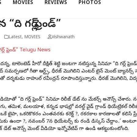
S
MOVIES
REVIEWS
PHOTOS
“ది గర్ల్ ఫ్రెండ్”
Latest
,
MOVIES
Vishwanath
ందన్న, టాలెంటెడ్ హీరో దీక్షిత్ శెట్టి జంటగా నటిస్తున్న సినిమా “ది గర్ల్ ఫ
్ సమర్పణలో గీతా ఆర్ట్స్, ధీరజ్ మొగిలినేని ఎంటర్ టైన్ మెంట్ బ్యానర్స్ స
ీతో దర్శకుడు రాహుల్ రవీంద్రన్ రూపొందిస్తున్నారు. ధీరజ్ మొగిలినేని, విద్య
ియోతో “ది గర్ల్ ఫ్రెండ్” సినిమా రిలీజ్ డేట్ ను మేకర్స్ అనౌన్స్ చేశారు.
, తమిళ, మలయాళ, కన్నడ భాషల్లో వరల్డ్ వైడ్ గ్రాండ్ థియేట్రికల్ రిలీజ్ చ
ఒకే టైపా, ఒకరికొకరం ఎంతవరకు కరెక్ట్ ?, రకరకాల కారణాలతో కలిసే ప్
మీకు ఉందా ?, నవంబర్ 7న థియేటర్స్ కు రండి డిస్కస్ చేద్దాం..’ అంటూ ప్రేక్షక
లీజ్ డేట్ అనౌన్స్ మెంట్ వీడియో ఇన్నోవేటివ్ గా ఉండి ఆకట్టుకుంటోంది.