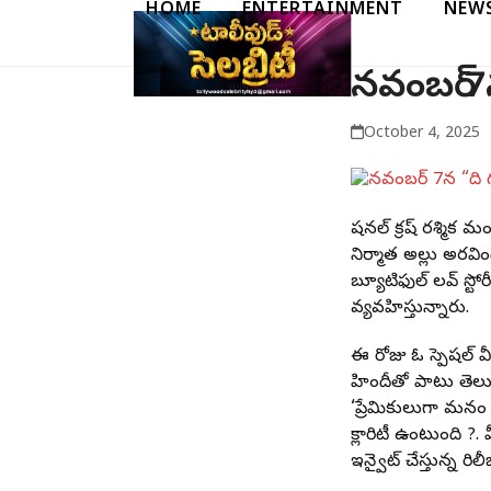
HOME
ENTERTAINMENT
NEW
Skip
to
content
నవంబర్ 7న 
October 4, 2025
నేషనల్ క్రష్ రశ్మిక మ
నిర్మాత అల్లు అరవింద
బ్యూటిఫుల్ లవ్ స్టోర
వ్యవహిస్తున్నారు.
ఈ రోజు ఓ స్పెషల్ వీడ
హిందీతో పాటు తెలుగు
‘ప్రేమికులుగా మనం 
క్లారిటీ ఉంటుంది ?. 
ఇన్వైట్ చేస్తున్న రి