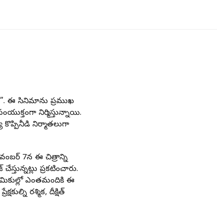
్రెండ్”. ఈ సినిమాను ప్రముఖ
ంయుక్తంగా నిర్మిస్తున్నాయి.
 కొప్పినీడి నిర్మాతలుగా
 నవంబర్ 7న ఈ చిత్రాన్ని
ేస్తున్నట్లు ప్రకటించారు.
రేమికుల్లో ఎంతమందికి ఈ
ుల్ని రశ్మిక, దీక్షిత్