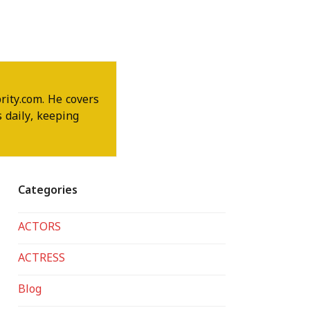
rity.com. He covers
 daily, keeping
Categories
ACTORS
ACTRESS
Blog