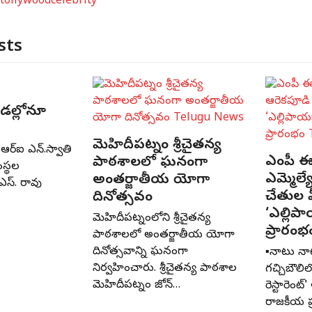
tollywoodcelebrity
sts
రీడల్లోనూ
మెహిదీపట్నం శ్రీచైతన్య
ఆర్‌ఐ ఎన్‌.స్వాతి
ఎంపీ ఈ
పాఠశాలలో ఘనంగా
ంస్థల
ఎమ్మెల్
అంతర్జాతీయ యోగా
ఎస్‌. రావు
చేతుల 
దినోత్సవం
‘ఎల్లిపా
మెహిదీపట్నంలోని శ్రీచైతన్య
ప్రారంభ
పాఠశాలలో అంతర్జాతీయ యోగా
దినోత్సవాన్ని ఘనంగా
▪️నాటు న
నిర్వహించారు. శ్రీచైతన్య పాఠశాల
గచ్చిబౌలి
మెహిదీపట్నం జోన్‌…
రెస్టారెంట్
రాజకీయ ప