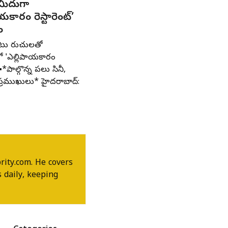
మీదుగా
యకారం రెస్టారెంట్’
ం
ాటు రుచులతో
లో 'ఎల్లిపాయకారం
' ▪️*పాల్గొన్న పలు సినీ,
్రముఖులు* హైదరాబాద్:
rity.com. He covers
 daily, keeping