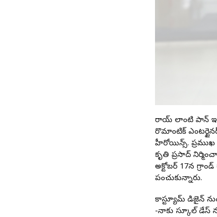
మిరాయ్ లాంటి పాన్ ఇ
రొమాంటిక్ ఎంటర్టైనర్ 
హీరోయిన్స్. ప్రముఖ స్
కృతి ప్రసాద్ నిర్మి
అక్టోబర్ 17న గ్రాం
పంచుకున్నారు.
కాస్ట్యూమ్ డిజైన్ నుం
-నాకు స్కూల్ డేస్ 