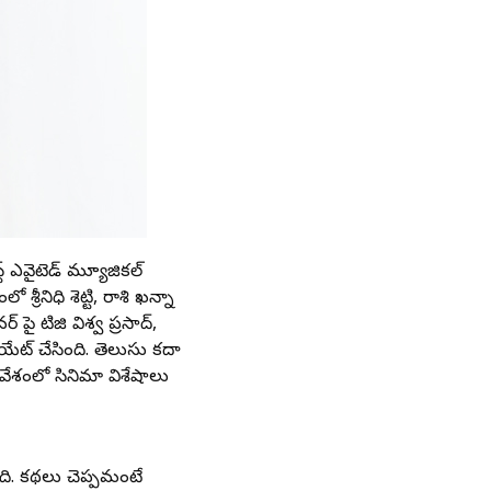
్ట్ ఎవైటెడ్ మ్యూజికల్
శ్రీనిధి శెట్టి, రాశి ఖన్నా
్ పై టిజి విశ్వ ప్రసాద్,
రియేట్ చేసింది. తెలుసు కదా
ావేశంలో సినిమా విశేషాలు
ింది. కథలు చెప్పమంటే