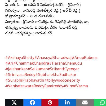
పి. ఆర్. ఓ – జి యస్ కే మీడియా(సురేష్ – శ్రీనివాస్)
సమర్పణ : రామిరెడ్డి వెంకటేశ్వర రెడ్డి ( ఆర్ వీ రెడ్డి )
కో ప్రొడ్యూసర్ – లింగ గుణపనేని
నిర్మాతలు : శ్రీనివాస్ రామిరెడ్డి, డి, శేషురెడ్డి మారంరెడ్డి, డా.
తిమ్మప్ప నాయుడు పురిమెట్ల, బీరం సుధాకర్ రెడ్డి
రచన –దర్శకత్వం : జయశంకర్
#AkshayaShetty
#AnasuyaBharadwaj
#AnupRubens
#Ari
#ChammakChandra
#HarshaChemudu
#Jaishankar
#Saikumar
#SrikanthIyengar
#SrinivasaReddy
#SubhalekhaSudhakar
#SurabhiPrabhavathi
#tollywoodcelebrity
#VenkateswaraReddyRamireddy
#VinodVarma
Related Posts