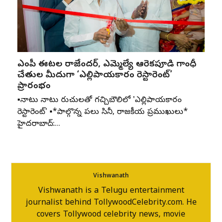
ఎంపీ ఈటల రాజేందర్, ఎమ్మెల్యే ఆరెకపూడి గాంధీ
చేతుల మీదుగా ‘ఎల్లిపాయకారం రెస్టారెంట్’
ప్రారంభం
▪️నాటు నాటు రుచులతో గచ్చిబౌలిలో 'ఎల్లిపాయకారం
రెస్టారెంట్' ▪️*పాల్గొన్న పలు సినీ, రాజకీయ ప్రముఖులు*
హైదరాబాద్:…
Vishwanath
Vishwanath is a Telugu entertainment
journalist behind TollywoodCelebrity.com. He
covers Tollywood celebrity news, movie