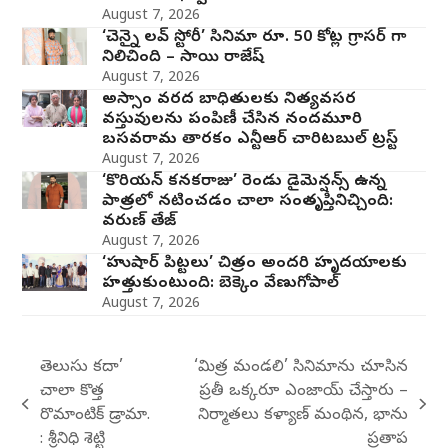
August 7, 2026
‘చెన్నై లవ్ స్టోరీ’ సినిమా రూ. 50 కోట్ల గ్రాసర్ గా
నిలిచింది – సాయి రాజేష్
August 7, 2026
అస్సాం వరద బాధితులకు నిత్యవసర
వస్తువులను పంపిణీ చేసిన నందమూరి
బసవరామ తారకం ఎన్టీఆర్ చారిటబుల్ ట్రస్ట్
August 7, 2026
‘కొరియన్ కనకరాజు’ రెండు డైమెన్షన్స్ ఉన్న
పాత్రలో నటించడం చాలా సంతృప్తినిచ్చింది:
వరుణ్ తేజ్
August 7, 2026
‘హుషార్‌ పిట్టలు’ చిత్రం అందరి హృదయాలకు
హత్తుకుంటుంది: బెక్కెం వేణుగోపాల్‌
August 7, 2026
తెలుసు కదా’
‘మిత్ర మండలి’ సినిమాను చూసిన
చాలా కొత్త
ప్రతీ ఒక్కరూ ఎంజాయ్ చేస్తారు –
previous
next
రొమాంటిక్ డ్రామా.
నిర్మాతలు కళ్యాణ్ మంథిన, భాను
post:
post:
: శ్రీనిధి శెట్టి
ప్రతాప