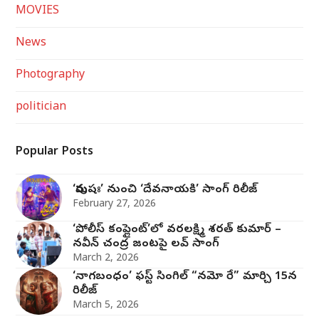
MOVIES
News
Photography
politician
Popular Posts
‘పురుషః’ నుంచి ‘దేవనాయకి’ సాంగ్‌ రిలీజ్‌
February 27, 2026
‘పోలీస్ కంప్లైంట్’లో వరలక్ష్మి శరత్ కుమార్ –
నవీన్ చంద్ర జంట‌పై ల‌వ్ సాంగ్
March 2, 2026
‘నాగబంధం’ ఫస్ట్ సింగిల్ “నమో రే” మార్చి 15న
రిలీజ్
March 5, 2026