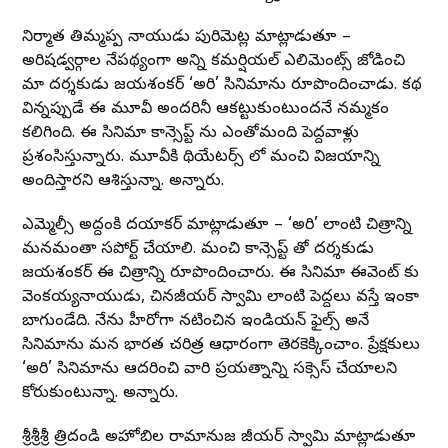
నిర్మాత తిమ్మప్ప నాయుడు పురిమెట్ల మాట్లాడుతూ –
అరిషడ్వర్గాల నేపథ్యంగా అన్ని కమర్షియల్ ఎలిమెంట్స్ జోడించి
మా దర్శకుడు జయశంకర్ ‘అరి’ సినిమాను రూపొందించాడు. కథ
విన్నప్పుడే ఈ మూవీ అందరినీ ఆకట్టుకుంటుందనే నమ్మకం
కలిగింది. ఈ సినిమా కాన్సెప్ట్ ను ఎంతోమంది పెద్దవాళ్లు
ప్రశంసిస్తున్నారు. మూవీకి థియేటర్స్ లో మంచి విజయాన్ని
అందిస్తారని ఆశిస్తున్నా. అన్నారు.
ఎమ్మెల్సీ అద్దంకి దయాకర్ మాట్లాడుతూ – ‘అరి’ లాంటి చిత్రాన్ని
మనమంతా సపోర్ట్ చేయాలి. మంచి కాన్సెప్ట్ తో దర్శకుడు
జయశంకర్ ఈ చిత్రాన్ని రూపొందించారు. ఈ సినిమా ఈవెంట్ కు
వెంకయ్యనాయుడు, చినజీయర్ స్వామి లాంటి పెద్దలు వస్తే ఇంకా
బాగుండేది. నేను హీరోగా నటించిన ఇండియన్ ఫైల్స్ అనే
సినిమాను మన భారత చరిత్ర ఆధారంగా తెరకెక్కించాం. ప్రేక్షకులు
‘అరి’ సినిమాను ఆదరించి వారి ప్రయత్నాన్ని సక్సెస్ చేయాలని
కోరుకుంటున్నా. అన్నారు.
శ్రీశ్రీశ్రీ త్రిదండి అహోబిల రామానుజ జీయర్ స్వామి మాట్లాడుతూ