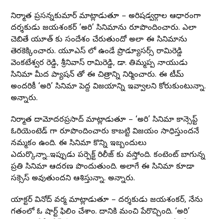
నిర్మాత ప్రసన్నకుమార్ మాట్లాడుతూ – అరిషడ్వర్గాల ఆధారంగా
దర్శకుడు జయశంకర్ ‘అరి’ సినిమాను రూపొందించారు. ఎలా
చెబితే యూత్ కు సందేశం చేరుతుందో అలా ఈ సినిమాను
తెరకెక్కించారు. యూఎస్ లో ఉండే ప్రొడ్యూసర్స్ రామిరెడ్డి
వెంకటేశ్వర రెడ్డి, శ్రీనివాస్ రామిరెడ్డి, డా. తిమ్మప్ప నాయుడు
సినిమా మీద ప్యాషన్ తో ఈ చిత్రాన్ని నిర్మించారు. ఈ టీమ్
అందరికీ ‘అరి’ సినిమా పెద్ద విజయాన్ని ఇవ్వాలని కోరుకుంటున్నా.
అన్నారు.
నిర్మాత దామోదరప్రసాద్ మాట్లాడుతూ – ‘అరి’ సినిమా కాన్సెప్ట్
ఓరియెంటెడ్ గా రూపొందించారు కాబట్టి విజయం సాధిస్తుందనే
నమ్మకం ఉంది. ఈ సినిమా కొన్ని ఇబ్బందులు
ఎదుర్కొన్నా..ఇప్పుడు పర్పెక్ట్ రిలీజ్ కు వస్తోంది. కంటెంట్ బాగున్న
ప్రతి సినిమా ఆదరణ పొందుతుంది. అలాగే ఈ సినిమా కూడా
సక్సెస్ అవుతుందని ఆశిస్తున్నా. అన్నారు.
యాక్టర్ వినోద్ వర్మ మాట్లాడుతూ – దర్శకుడు జయశంకర్, నేను
గతంలో ఓ షార్ట్ ఫిలిం చేశాం. దానికి మంచి పేరొచ్చింది. ‘అరి’