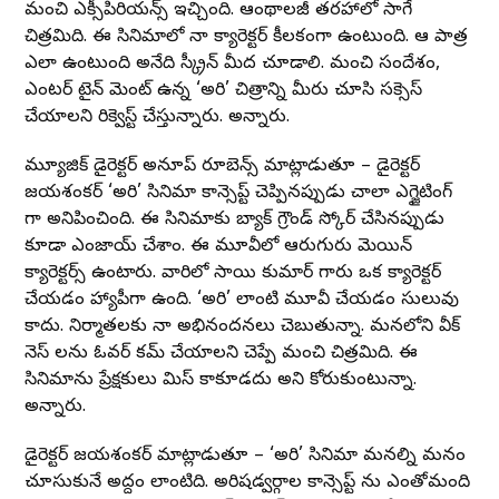
మంచి ఎక్సీపిరియన్స్ ఇచ్చింది. ఆంథాలజీ తరహాలో సాగే
చిత్రమిది. ఈ సినిమాలో నా క్యారెక్టర్ కీలకంగా ఉంటుంది. ఆ పాత్ర
ఎలా ఉంటుంది అనేది స్క్రీన్ మీద చూడాలి. మంచి సందేశం,
ఎంటర్ టైన్ మెంట్ ఉన్న ‘అరి’ చిత్రాన్ని మీరు చూసి సక్సెస్
చేయాలని రిక్వెస్ట్ చేస్తున్నారు. అన్నారు.
మ్యూజిక్ డైరెక్టర్ అనూప్ రూబెన్స్ మాట్లాడుతూ – డైరెక్టర్
జయశంకర్ ‘అరి’ సినిమా కాన్సెప్ట్ చెప్పినప్పుడు చాలా ఎగ్జైటింగ్
గా అనిపించింది. ఈ సినిమాకు బ్యాక్ గ్రౌండ్ స్కోర్ చేసినప్పుడు
కూడా ఎంజాయ్ చేశాం. ఈ మూవీలో ఆరుగురు మెయిన్
క్యారెక్టర్స్ ఉంటారు. వారిలో సాయి కుమార్ గారు ఒక క్యారెక్టర్
చేయడం హ్యాపీగా ఉంది. ‘అరి’ లాంటి మూవీ చేయడం సులువు
కాదు. నిర్మాతలకు నా అభినందనలు చెబుతున్నా. మనలోని వీక్
నెస్ లను ఓవర్ కమ్ చేయాలని చెప్పే మంచి చిత్రమిది. ఈ
సినిమాను ప్రేక్షకులు మిస్ కాకూడదు అని కోరుకుంటున్నా.
అన్నారు.
డైరెక్టర్ జయశంకర్ మాట్లాడుతూ – ‘అరి’ సినిమా మనల్ని మనం
చూసుకునే అద్దం లాంటిది. అరిషడ్వర్గాల కాన్సెప్ట్ ను ఎంతోమంది