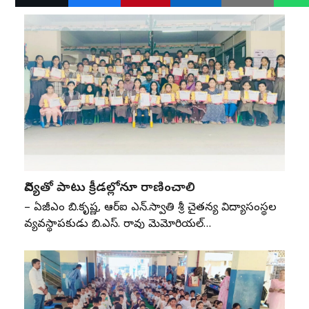
విద్యతో పాటు క్రీడల్లోనూ రాణించాలి
– ఏజీఎం బి.కృష్ణ, ఆర్‌ఐ ఎన్‌.స్వాతి శ్రీ చైతన్య విద్యాసంస్థల
వ్యవస్థాపకుడు బి.ఎస్‌. రావు మెమోరియల్‌…