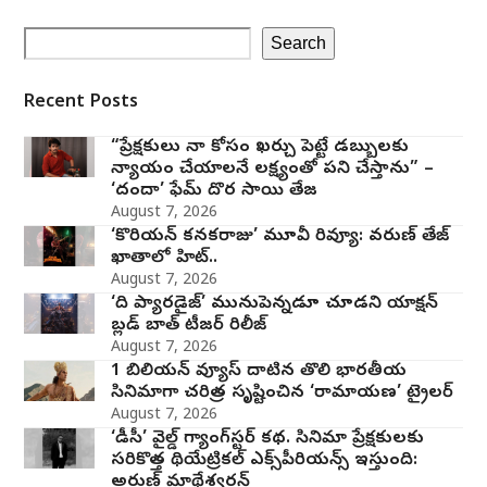
Search
Recent Posts
“ప్రేక్షకులు నా కోసం ఖర్చు పెట్టే డబ్బులకు
న్యాయం చేయాలనే లక్ష్యంతో పని చేస్తాను” –
‘దందా’ ఫేమ్ దొర సాయి తేజ
August 7, 2026
‘కొరియన్ కనకరాజు’ మూవీ రివ్యూ: వరుణ్ తేజ్
ఖాతాలో హిట్..
August 7, 2026
‘ది ప్యారడైజ్’ మునుపెన్నడూ చూడని యాక్షన్
బ్లడ్ బాత్ టీజర్ రిలీజ్
August 7, 2026
1 బిలియన్ వ్యూస్ దాటిన తొలి భారతీయ
సినిమాగా చరిత్ర సృష్టించిన ‘రామాయణ’ ట్రైలర్
August 7, 2026
‘డీసీ’ వైల్డ్ గ్యాంగ్‌స్టర్ కథ. సినిమా ప్రేక్షకులకు
సరికొత్త థియేట్రికల్ ఎక్స్‌పీరియన్స్ ఇస్తుంది:
అరుణ్ మాథేశ్వరన్