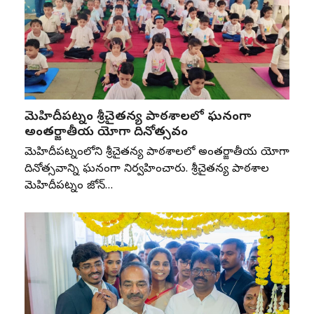
మెహిదీపట్నం శ్రీచైతన్య పాఠశాలలో ఘనంగా
అంతర్జాతీయ యోగా దినోత్సవం
మెహిదీపట్నంలోని శ్రీచైతన్య పాఠశాలలో అంతర్జాతీయ యోగా
దినోత్సవాన్ని ఘనంగా నిర్వహించారు. శ్రీచైతన్య పాఠశాల
మెహిదీపట్నం జోన్‌…