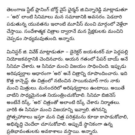
తెలంగాణ స్టేట్ ప్లానింగ్ బోర్డ్ వైస్ ఛైర్మన్ జి.చిన్నారెడ్డి మాట్లాడుతూ
– ‘అరి’ లాంటి సినిమాలు మన సమాజానికి అవసరం. పెడదారి
పడుతున్న యువతను ఇలాంటి మూవీస్ మంచి మార్గంలో వెళ్లేలా
చేస్తాయి. సందేశాత్మక చిత్రాల ద్వారానే మన ప్రేక్షకులకు మంచిని
చెప్పడం సాధ్యమవుతుంది. అన్నారు.
మినిస్టర్ జి. వివేక్ మాట్లాడుతూ – డైరెక్టర్ జయశంకర్ మా పెద్దపల్లి
నియోజకవర్గానికి చెందినవారు. ఆయన గతంలో పేపర్ బాయ్ అనే
సినిమా చేశారు. ఆ సినిమా మంచి విజయం సాధించింది. ఇప్పుడు
అరిషడ్వర్గాల ఆధారంగా ‘అరి’ అనే చిత్రాన్ని రూపొందించారు. ఇది
కొత్త కాన్సెప్ట్. ఈ చిత్రంలో నటించిన సాయికుమార్ గారు నాకు
మంచి మిత్రులు. మనందరిలో అరిషడ్వర్గాలు ఉంటాయి. అయితే
వాటిని సాధ్యమైనంత నియంత్రించుకోవాలి. సినిమా బిజినెస్
అంటేనే రిస్క్. ‘అరి’ చిత్రంతో అలాంటి రిస్క్ చేశారు నిర్మాతలు.
వారికి ఈ సినిమా మంచి విజయాన్ని ఇవ్వాలి. తగినన్ని
ప్రోత్సహాకాలు ఇస్తూ మన చిత్ర పరిశ్రమను కూడా కాపాడుకోవాలి,
అభివృద్ధి చెందేలా చూసుకోవాలి. అప్పుడే స్థానికంగా ఉన్న
ప్రతిభావంతులకు అవకాశాలు వస్తాయి. అన్నారు.