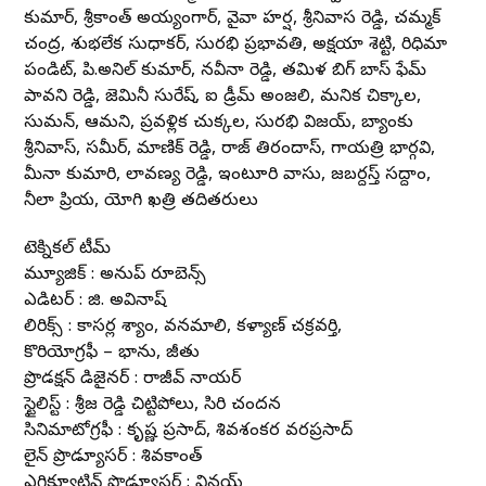
కుమార్, శ్రీకాంత్ అయ్యంగార్, వైవా హర్ష, శ్రీనివాస రెడ్డి, చమ్మక్
చంద్ర, శుభలేక సుధాకర్, సురభి ప్రభావతి, అక్షయా శెట్టి, రిధిమా
పండిట్, పి.అనిల్ కుమార్, నవీనా రెడ్డి, తమిళ బిగ్ బాస్ ఫేమ్
పావని రెడ్డి, జెమినీ సురేష్, ఐ డ్రీమ్ అంజలి, మనిక చిక్కాల,
సుమన్, ఆమని, ప్రవళ్లిక చుక్కల, సురభి విజయ్, బ్యాంకు
శ్రీనివాస్, సమీర్, మాణిక్ రెడ్డి, రాజ్ తిరందాస్, గాయత్రి భార్గవి,
మీనా కుమారి, లావణ్య రెడ్డి, ఇంటూరి వాసు, జబర్దస్త్ సద్దాం,
నీలా ప్రియ, యోగి ఖత్రి తదితరులు
టెక్నికల్ టీమ్
మ్యూజిక్ : అనుప్ రూబెన్స్
ఎడిటర్ : జి. అవినాష్
లిరిక్స్ : కాసర్ల శ్యాం, వనమాలి, కళ్యాణ్ చక్రవర్తి,
కొరియోగ్రఫీ – భాను, జీతు
ప్రొడక్షన్ డిజైనర్ : రాజీవ్ నాయర్
స్టైలిస్ట్ : శ్రీజ రెడ్డి చిట్టిపోలు, సిరి చందన
సినిమాటోగ్రఫీ : కృష్ణ ప్రసాద్, శివశంకర వరప్రసాద్
లైన్ ప్రొడ్యూసర్ : శివకాంత్
ఎగ్జిక్యూటివ్ ప్రొడ్యూసర్ : వినయ్