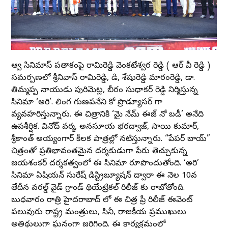
ఆర్వీ సినిమాస్ పతాకంపై రామిరెడ్డి వెంకటేశ్వర రెడ్డి ( ఆర్ వీ రెడ్డి )
సమర్పణలో శ్రీనివాస్ రామిరెడ్డి, డి, శేషురెడ్డి మారంరెడ్డి, డా.
తిమ్మప్ప నాయుడు పురిమెట్ల, బీరం సుధాకర్ రెడ్డి నిర్మిస్తున్న
సినిమా ‘అరి’. లింగ గుణపనేని కో ప్రొడ్యూసర్ గా
వ్యవహరిస్తున్నారు. ఈ చిత్రానికి ‘మై నేమ్ ఈజ్ నో బడీ’ అనేది
ఉపశీర్షిక. వినోద్ వర్మ, అనసూయ భరద్వాజ్, సాయి కుమార్,
శ్రీకాంత్ అయ్యంగార్ కీలక పాత్రల్లో నటిస్తున్నారు. “పేపర్ బాయ్”
చిత్రంతో ప్రతిభావంతమైన దర్శకుడుగా పేరు తెచ్చుకున్న
జయశంకర్ దర్శకత్వంలో ఈ సినిమా రూపొందుతోంది. ‘అరి’
సినిమా ఏషియన్ సురేష్ డిస్ట్రిబ్యూషన్ ద్వారా ఈ నెల 10వ
తేదీన వరల్డ్ వైడ్ గ్రాండ్ థియేట్రికల్ రిలీజ్ కు రాబోతోంది.
బుధవారం రాత్రి హైదరాబాద్ లో ఈ చిత్ర ప్రీ రిలీజ్ ఈవెంట్
పలువురు రాష్ట్ర మంత్రులు, సినీ, రాజకీయ ప్రముఖులు
అతిథులుగా ఘనంగా జరిగింది. ఈ కార్యక్రమంలో