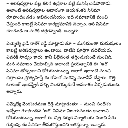
– అరిషడ్వర్గాల వల్ల కలిగే ఉద్రేకాల వల్లే మనిషి చెడిపోతాడు.
అలాంటి అరిషడ్వర్గాల ఆధారంగా జయశంకర్ సినిమా
రూపొందించడం అభినందనీయం. ఇది సమాజానికి మంచి
చేస్తుంది కాబట్టే సినిమా కార్యక్రమానికి వచ్చాం. అరి సినిమా
చూడండి ఆ హరికి దగ్గరవ్వండి. అన్నారు.
ఎమ్మెల్యే పైడి రాకేశ్ రెడ్డి మాట్లాడుతూ – మనమంతా మనుషులం
కాబట్టి అరిషడ్వర్గాలు ఉంటాయి. వాటిని పూర్తిగా వదిలేయడం
ఎవరికీ సాధ్యం కాదు. కానీ వీలైనంత తగ్గించుకుంటే మంచిది.
మన సమాజం చేయాల్సిన అలాంటి ప్రయత్నానికి ఈ ‘అరి’
సినిమా తోడ్పడాలని కోరుకుంటున్నా. అలాగే ఇలాంటి మంచి
చిత్రాలను ప్రోత్సహిస్తే ఈ కోవలో మరిన్ని మూవీస్ చేస్తారు. కొత్త
టాలెంట్ ఇండస్ట్రీకి వచ్చి నిలదొక్కుకునే అవకాశం ఏర్పడుతుంది.
అన్నారు.
ఎమ్మెల్యే వెంకటరమణ రెడ్డి మాట్లాడుతూ – మంచి సందేశం
ఇచ్చేలా రూపొందిన ‘అరి’ సినిమా విజయవంతం కావాలని
కోరుకుంటున్నా. అలాగే ఈ చిత్ర దర్శక నిర్మాతలకు మంచి పేరు
గుర్తింపు ఈ సినిమా తీసుకొస్తుందని ఆశిస్తున్నా. అన్నారు.