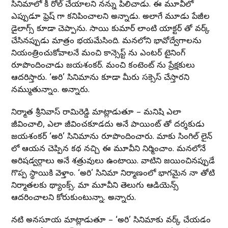
సినిమాలో కీ రోల్ చేయాలని నన్ను పిలిచాడు. ఈ మూవీలో
ఎప్పుడూ ఫ్రెష్ గా కనిపించాలని అన్నాడు. అలాగే మూడు పేజీల
డైలాగ్స్ కూడా చెప్పాను. సాయి కుమార్ లాంటి యాక్టర్ తో వర్క్
చేసినప్పుడు మాత్రం భయమేసింది. మనలోని భావోద్వేగాలను
నియంత్రించుకోవాలనే మంచి కాన్సెప్ట్ ను ఎంటర్ టైనింగ్
రూపొందించాడు జయశంకర్. మంచి కంటెంట్ ను ప్రేక్షకులు
ఆదరిస్తారు. ‘అరి’ సినిమాను కూడా మీరు సక్సెస్ చేస్తారని
నమ్ముతున్నాం. అన్నారు.
నిర్మాత శ్రీనివాస్ రామిరెడ్డి మాట్లాడుతూ – మనిషి ఎలా
జీవించాలి, ఎలా జీవించకూడదు అనే పాయింట్ తో దర్శకుడు
జయశంకర్ ‘అరి’ సినిమాను రూపొందించారు. మాకు సింగిల్ లైన్
లో ఆయన చెప్పిన కథ నచ్చి ఈ మూవీని నిర్మించాం. మనలోనే
అరిషడ్వర్గాలు అనే శత్రువులు ఉంటాయి. వాటిని జయించినప్పుడే
గొప్ప స్థాయికి వెళ్తాం. ‘అరి’ సినిమా నిర్మాణంలో భాగమైన నా తోటి
నిర్మాతలకు థ్యాంక్స్. మా మూవీని తెలుగు ఆడియెన్స్
ఆదరించాలని కోరుకుంటున్నా. అన్నారు.
నటి అనసూయ మాట్లాడుతూ – ‘అరి’ సినిమాకు వర్క్ చేయడం