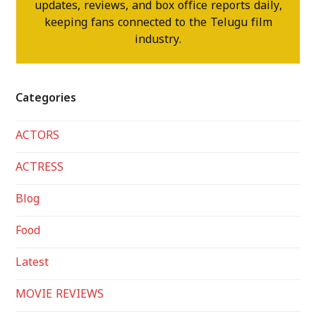
updates, reviews, and box office reports daily,
keeping fans connected to the Telugu film
industry.
Categories
ACTORS
ACTRESS
Blog
Food
Latest
MOVIE REVIEWS