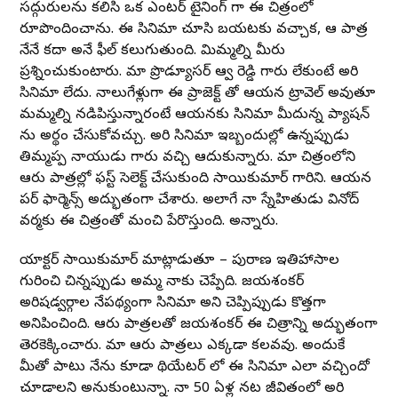
సద్గురులను కలిసి ఒక ఎంటర్ టైనింగ్ గా ఈ చిత్రంలో
రూపొందించాను. ఈ సినిమా చూసి బయటకు వచ్చాక, ఆ పాత్ర
నేనే కదా అనే ఫీల్ కలుగుతుంది. మిమ్మల్ని మీరు
ప్రశ్నించుకుంటారు. మా ప్రొడ్యూసర్ ఆర్వీ రెడ్డి గారు లేకుంటే అరి
సినిమా లేదు. నాలుగేళ్లుగా ఈ ప్రాజెక్ట్ తో ఆయన ట్రావెల్ అవుతూ
మమ్మల్ని నడిపిస్తున్నారంటే ఆయనకు సినిమా మీదున్న ప్యాషన్
ను అర్థం చేసుకోవచ్చు. అరి సినిమా ఇబ్బందుల్లో ఉన్నప్పుడు
తిమ్మప్ప నాయుడు గారు వచ్చి ఆదుకున్నారు. మా చిత్రంలోని
ఆరు పాత్రల్లో ఫస్ట్ సెలెక్ట్ చేసుకుంది సాయికుమార్ గారిని. ఆయన
పర్ ఫార్మెన్స్ అద్భుతంగా చేశారు. అలాగే నా స్నేహితుడు వినోద్
వర్మకు ఈ చిత్రంతో మంచి పేరొస్తుంది. అన్నారు.
యాక్టర్ సాయికుమార్ మాట్లాడుతూ – పురాణ ఇతిహాసాల
గురించి చిన్నప్పుడు అమ్మ నాకు చెప్పేది. జయశంకర్
అరిషడ్వర్గాల నేపథ్యంగా సినిమా అని చెప్పిప్పుడు కొత్తగా
అనిపించింది. ఆరు పాత్రలతో జయశంకర్ ఈ చిత్రాన్ని అద్భుతంగా
తెరకెక్కించారు. మా ఆరు పాత్రలు ఎక్కడా కలవవు. అందుకే
మీతో పాటు నేను కూడా థియేటర్ లో ఈ సినిమా ఎలా వచ్చిందో
చూడాలని అనుకుంటున్నా. నా 50 ఏళ్ల నట జీవితంలో అరి