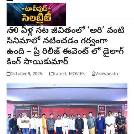
Skip
Open
Close
to
mobile
mobile
content
menu
menu
నా 50 ఏళ్ల నట జీవితంలో ‘అరి’ వంటి
సినిమాలో నటించడం గర్వంగా
ఉంది – ప్రీ రిలీజ్ ఈవెంట్ లో డైలాగ్
కింగ్ సాయికుమార్
October 9, 2025
Latest
,
MOVIES
Vishwanath