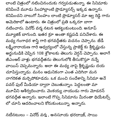
లాంటి చిత్రంలో నటించినందుకు గర్వపడుతున్నా. ఈ సినిమాకు
కనిపించే మూడు సింహాల్లాంటి ప్రొడ్యూసర్స్ ఇక్కడ ఉన్నారు.
కనిపించని నాలుగో సింహం లాంటి ప్రొడ్యూసర్ మా ఆర్వీ రెడ్డి గారు
అమెరికాలో ఉంటారు. ఈ చిత్రంలో ప్రతి ఒక్కరూ బాగా
నటించారు. వినోద్ వర్మ నటన ఆకట్టుకుంటుంది. అనూప్
మ్యూజిక్ బాగుంది. ఇతర క్రూ అంతా కష్టపడి పనిచేశారు. ఈ
మధ్య గంగాధర శాస్త్రి గారి భగవద్గీతకు వచనం చెప్పాను. జేడీ
లక్ష్మీనారాయణ గారి ఆధ్వర్యంలో చేస్తున్న ప్రాజెక్ట్ కు శ్రీకృష్ణుడు
అర్జునుడికి చెప్పిన 108 శ్లోకాలకు తెలుగు వెర్షన్ చెప్పాను. అలాగే
జీఎంఆర్ వాళ్లు భగవద్గీతను తెలుగులోకి తీసుకొస్తూ నన్నే
వాయిస్ చెప్పమన్నారు. అలా ఈ మధ్య నాపై శ్రీకృష్ణుడు దయ
చూపిస్తున్నాడు. మనం ఆధునికంగా ఎంత ఎదిగినా మన
నాగరికత మర్చిపోకూడదు. ఒక మంచి సందేశాన్ని సినిమా అనే
పవర్ ఫుల్ మీడియా ద్వారా చెబుతున్నాం. పెద్దలంతా మా
మూవీని ఆశీర్వదించారు. వెంకయ్య నాయుడు గారు మోడరన్
భగవద్గీత అన్నారు. ఇలాంటి గొప్ప సినిమాను మీరంతా థియేటర్స్
లో చూసి ఆదరించాలని కోరుకుంటున్నా. అన్నారు.
నటీనటులు – వినోద్ వర్మ , అనసూయ భరద్వాజ్, సాయి