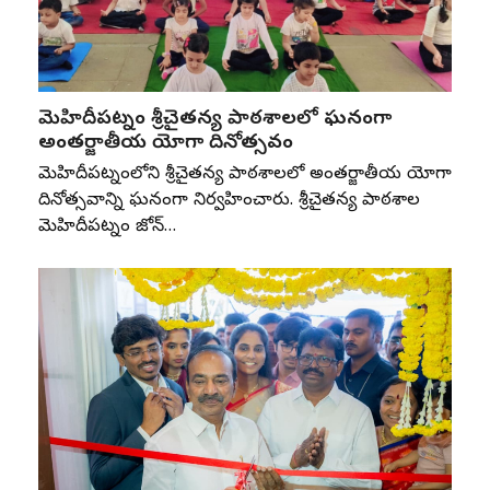
మెహిదీపట్నం శ్రీచైతన్య పాఠశాలలో ఘనంగా
అంతర్జాతీయ యోగా దినోత్సవం
మెహిదీపట్నంలోని శ్రీచైతన్య పాఠశాలలో అంతర్జాతీయ యోగా
దినోత్సవాన్ని ఘనంగా నిర్వహించారు. శ్రీచైతన్య పాఠశాల
మెహిదీపట్నం జోన్‌…