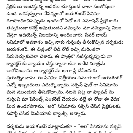
ప్రేక్షకులు అందిస్తున్న ఆదరణ చూస్తుంటే చాలా సంతోషంగా
ఉంది. అరిషడ్వర్గాల నేపథ్యంలో జయశంకర్ సినిమా
రూపొందించినప్పుడు ఇందులో ఏదో ఒక ఎమోషన్ ప్రేక్షకులకు
తప్పకుండా కనెక్ట్ అవుతుందని నమ్మాను. మా నమ్మకాన్ని నిజం
చేస్తూ ఆడియెన్స్ విజయాన్ని అందించారు. పేపర్ బాయ్
సినిమాలో అవకాశం ఇచ్చి నాకు గుర్తింపు తీసుకొచ్చిన దర్శకుడు
జయశంకర్…ఈ చిత్రంలో లీడ్ రోల్ ఇచ్చి మరింతగా
పేరుతెచ్చుకునేలా చేశారు. ఈ పాత్రలో నటిస్తున్నప్పుడు నా
క్యారెక్టర్ కు న్యాయం చేస్తున్నానా లేదా అనేది మాత్రమే
ఆలోచించాను. ఆ క్యారెక్టర్ ను బాగా ప్లే చేసేందుకు
ప్రయత్నించాను. ఈ సినిమా చిత్రీకరణ సమయంలో జయశంకర్
ఎన్నో ఇబ్బందులు ఎదుర్కొన్నాడు. సక్సెస్ ఫుల్ గా సినిమాను
మన ముందుకు తీసుకొచ్చాను. నటన పట్ల నా ప్యాషన్ ను
గుర్తించి మా పేరెంట్స్ ఎంకరేజ్ చేయడం వల్లే ఈ రోజు ఈ వేదిక
మీద ఉండగలిగాను. “అరి” సినిమాను సక్సెస్ చేసిన ప్రేక్షకులకు,
సపోర్ట్ చేసిన మీడియాకు థ్యాంక్స్. అన్నారు.
దర్శకుడు జయశంకర్ మాట్లాడుతూ – “అరి” సినిమాను సక్సెస్