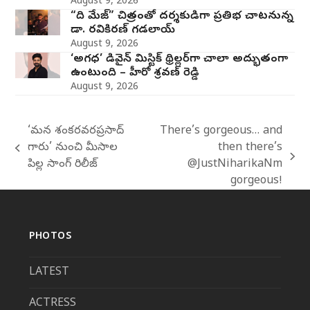
August 9, 2026
“ది మేజ్” చిత్రంతో దర్శకుడిగా ప్రతిభ చాటనున్న
డా. రవికిరణ్ గడలాయ్
August 9, 2026
‘అగధ’ డివైన్ మిస్టిక్ థ్రిల్లర్‌గా చాలా అద్భుతంగా
ఉంటుంది – హీరో శ్రవణ్ రెడ్డి
August 9, 2026
‘మన శంకరవరప్రసాద్
There’s gorgeous… and
గారు’ నుంచి మీసాల
then there’s
previous
next
పిల్ల సాంగ్‌ రిలీజ్‌
@JustNiharikaNm
post:
post:
gorgeous!
PHOTOS
LATEST
ACTRESS