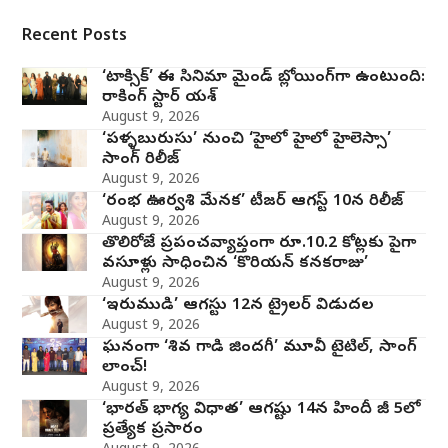
Recent Posts
‘టాక్సిక్’ ఈ సినిమా మైండ్ బ్లోయింగ్‌గా ఉంటుంది:
రాకింగ్ స్టార్ యశ్
August 9, 2026
‘పళ్ళబురుసు’ నుంచి ‘హైలో హైలో హైలెస్సా’
సాంగ్ రిలీజ్
August 9, 2026
‘రంభ ఊర్వశి మేనక’ టీజర్ ఆగస్ట్ 10న రిలీజ్
August 9, 2026
తొలిరోజే ప్రపంచవ్యాప్తంగా రూ.10.2 కోట్లకు పైగా
వసూళ్లు సాధించిన ‘కొరియన్ కనకరాజు’
August 9, 2026
‘ఇరుముడి’ ఆగస్టు 12న ట్రైలర్ విడుదల
August 9, 2026
ఘనంగా ‘శివ గాడి జింద‌గీ’ మూవీ టైటిల్, సాంగ్
లాంచ్!
August 9, 2026
‘భారత్ భాగ్య విధాత’ ఆగష్టు 14న హిందీ జీ 5లో
ప్రత్యేక ప్రసారం