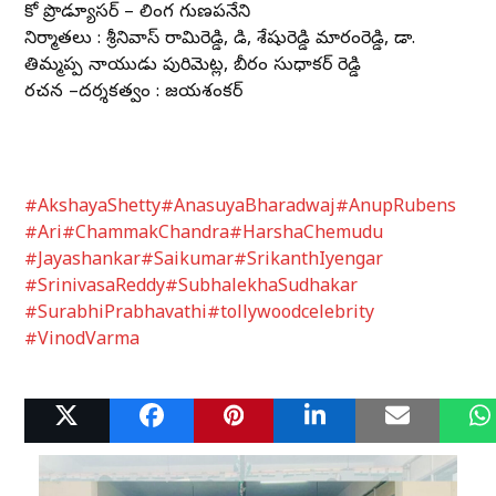
కో ప్రొడ్యూసర్ – లింగ గుణపనేని
నిర్మాతలు : శ్రీనివాస్ రామిరెడ్డి, డి, శేషురెడ్డి మారంరెడ్డి, డా.
తిమ్మప్ప నాయుడు పురిమెట్ల, బీరం సుధాకర్ రెడ్డి
రచన –దర్శకత్వం : జయశంకర్
#AkshayaShetty
#AnasuyaBharadwaj
#AnupRubens
#Ari
#ChammakChandra
#HarshaChemudu
#Jayashankar
#Saikumar
#SrikanthIyengar
#SrinivasaReddy
#SubhalekhaSudhakar
#SurabhiPrabhavathi
#tollywoodcelebrity
#VinodVarma
Related Posts