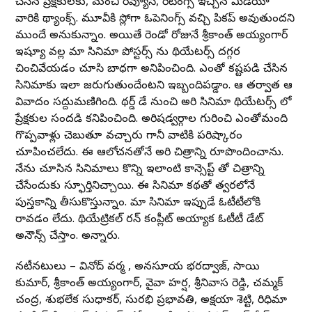
చేసిన ప్రేక్షకులకు, మంచి రివ్యూస్, రేటింగ్స్ ఇచ్చిన మీడియా
వారికి థ్యాంక్స్. మూవీకి స్లోగా ఓపెనింగ్స్ వచ్చి పికప్ అవుతుందని
ముందే అనుకున్నాం. అయితే రెండో రోజునే శ్రీకాంత్ అయ్యంగార్
ఇష్యూ వల్ల మా సినిమా పోస్టర్స్ ను థియేటర్స్ దగ్గర
చించివేయడం చూసి బాధగా అనిపించింది. ఎంతో కష్టపడి చేసిన
సినిమాకు ఇలా జరుగుతుందేంటని ఇబ్బందిపడ్డాం. ఆ తర్వాత ఆ
వివాదం సద్దుమణిగింది. థర్డ్ డే నుంచి అరి సినిమా థియేటర్స్ లో
ప్రేక్షకుల సందడి కనిపించింది. అరిషడ్వర్గాల గురించి ఎంతోమంది
గొప్పవాళ్లు చెబుతూ వచ్చారు గానీ వాటికి పరిష్కారం
చూపించలేదు. ఈ ఆలోచనతోనే అరి చిత్రాన్ని రూపొందించాను.
నేను చూసిన సినిమాలు కొన్ని ఇలాంటి కాన్సెప్ట్ తో చిత్రాన్ని
చేసేందుకు స్ఫూర్తినిచ్చాయి. ఈ సినిమా కథతో త్వరలోనే
పుస్తకాన్ని తీసుకొస్తున్నాం. మా సినిమా ఇప్పుడే ఓటీటీలోకి
రావడం లేదు. థియేట్రికల్ రన్ కంప్లీట్ అయ్యాక ఓటీటీ డేట్
అనౌన్స్ చేస్తాం. అన్నారు.
నటీనటులు – వినోద్ వర్మ , అనసూయ భరద్వాజ్, సాయి
కుమార్, శ్రీకాంత్ అయ్యంగార్, వైవా హర్ష, శ్రీనివాస రెడ్డి, చమ్మక్
చంద్ర, శుభలేక సుధాకర్, సురభి ప్రభావతి, అక్షయా శెట్టి, రిధిమా