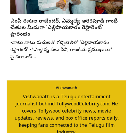
ఎంపీ ఈటల రాజేందర్, ఎమ్మెల్యే ఆరెకపూడి గాంధీ
చేతుల మీదుగా ‘ఎల్లిపాయకారం రెస్టారెంట్’
ప్రారంభం
▪️నాటు నాటు రుచులతో గచ్చిబౌలిలో 'ఎల్లిపాయకారం
రెస్టారెంట్' ▪️*పాల్గొన్న పలు సినీ, రాజకీయ ప్రముఖులు*
హైదరాబాద్:…
Vishwanath
Vishwanath is a Telugu entertainment
journalist behind TollywoodCelebrity.com. He
covers Tollywood celebrity news, movie
updates, reviews, and box office reports daily,
keeping fans connected to the Telugu film