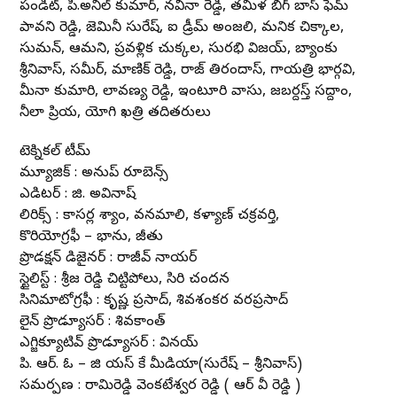
పండిట్, పి.అనిల్ కుమార్, నవీనా రెడ్డి, తమిళ బిగ్ బాస్ ఫేమ్
పావని రెడ్డి, జెమినీ సురేష్, ఐ డ్రీమ్ అంజలి, మనిక చిక్కాల,
సుమన్, ఆమని, ప్రవళ్లిక చుక్కల, సురభి విజయ్, బ్యాంకు
శ్రీనివాస్, సమీర్, మాణిక్ రెడ్డి, రాజ్ తిరందాస్, గాయత్రి భార్గవి,
మీనా కుమారి, లావణ్య రెడ్డి, ఇంటూరి వాసు, జబర్దస్త్ సద్దాం,
నీలా ప్రియ, యోగి ఖత్రి తదితరులు
టెక్నికల్ టీమ్
మ్యూజిక్ : అనుప్ రూబెన్స్
ఎడిటర్ : జి. అవినాష్
లిరిక్స్ : కాసర్ల శ్యాం, వనమాలి, కళ్యాణ్ చక్రవర్తి,
కొరియోగ్రఫీ – భాను, జీతు
ప్రొడక్షన్ డిజైనర్ : రాజీవ్ నాయర్
స్టైలిస్ట్ : శ్రీజ రెడ్డి చిట్టిపోలు, సిరి చందన
సినిమాటోగ్రఫీ : కృష్ణ ప్రసాద్, శివశంకర వరప్రసాద్
లైన్ ప్రొడ్యూసర్ : శివకాంత్
ఎగ్జిక్యూటివ్ ప్రొడ్యూసర్ : వినయ్
పి. ఆర్. ఓ – జి యస్ కే మీడియా(సురేష్ – శ్రీనివాస్)
సమర్పణ : రామిరెడ్డి వెంకటేశ్వర రెడ్డి ( ఆర్ వీ రెడ్డి )