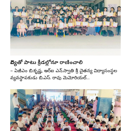
విద్యతో పాటు క్రీడల్లోనూ రాణించాలి
– ఏజీఎం బి.కృష్ణ, ఆర్‌ఐ ఎన్‌.స్వాతి శ్రీ చైతన్య విద్యాసంస్థల
వ్యవస్థాపకుడు బి.ఎస్‌. రావు మెమోరియల్‌…