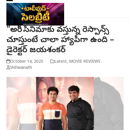
Skip
Open
Close
to
mobile
mobile
content
menu
menu
“అరి” సినిమాకు వస్తున్న రెస్పాన్స్
చూస్తుంటే చాలా హ్యాపీగా ఉంది –
డైరెక్టర్ జయశంకర్
October 14, 2025
Latest
,
MOVIE REVIEWS
Vishwanath