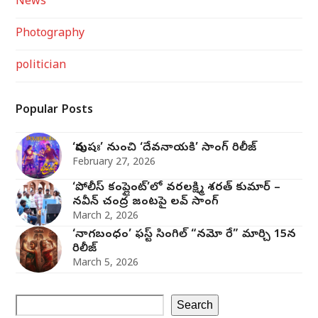
News
Photography
politician
Popular Posts
‘పురుషః’ నుంచి ‘దేవనాయకి’ సాంగ్‌ రిలీజ్‌
February 27, 2026
‘పోలీస్ కంప్లైంట్’లో వరలక్ష్మి శరత్ కుమార్ –
నవీన్ చంద్ర జంట‌పై ల‌వ్ సాంగ్
March 2, 2026
‘నాగబంధం’ ఫస్ట్ సింగిల్ “నమో రే” మార్చి 15న
రిలీజ్
March 5, 2026
Search