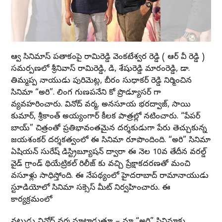
ఆర్వీ సినిమాస్ పతాకంపై రామిరెడ్డి వెంకటేశ్వర రెడ్డి ( ఆర్ వీ రెడ్డి )
సమర్పణలో శ్రీనివాస్ రామిరెడ్డి, డి, శేషురెడ్డి మారంరెడ్డి, డా.
తిమ్మప్ప నాయుడు పురిమెట్ల, బీరం సుధాకర్ రెడ్డి నిర్మించిన
సినిమా “అరి”. లింగ గుణపనేని కో ప్రొడ్యూసర్ గా
వ్యవహరించారు. వినోద్ వర్మ, అనసూయ భరద్వాజ్, సాయి
కుమార్, శ్రీకాంత్ అయ్యంగార్ కీలక పాత్రల్లో నటించారు. “పేపర్
బాయ్” చిత్రంతో ప్రతిభావంతమైన దర్శకుడుగా పేరు తెచ్చుకున్న
జయశంకర్ దర్శకత్వంలో ఈ సినిమా రూపొందింది. “అరి” సినిమా
ఏషియన్ సురేష్ డిస్ట్రిబ్యూషన్ ద్వారా ఈ నెల 10వ తేదీన వరల్డ్
వైడ్ గ్రాండ్ థియేట్రికల్ రిలీజ్ కు వచ్చి ప్రేక్షాకదరణతో మంచి
వసూళ్లు సాధిస్తోంది. ఈ నేపథ్యంలో హైదరాబాద్ రామానాయుడు
స్టూడియోలో సినిమా సక్సెస్ మీట్ నిర్వహించారు. ఈ
కార్యక్రమంలో
నటుడు వినోద్ వర్మ మాట్లాడుతూ – మా “అరి” సినిమాకు