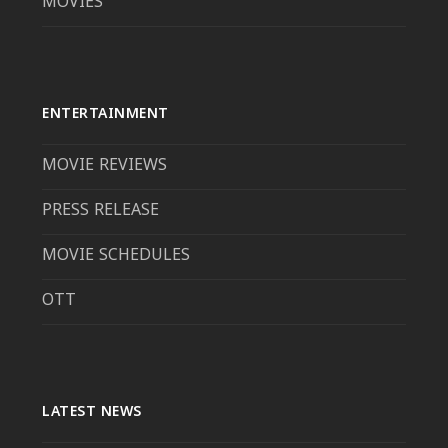
MOVIES
ENTERTAINMENT
MOVIE REVIEWS
PRESS RELEASE
MOVIE SCHEDULES
OTT
LATEST NEWS