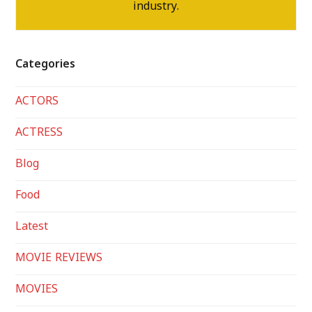
industry.
Categories
ACTORS
ACTRESS
Blog
Food
Latest
MOVIE REVIEWS
MOVIES