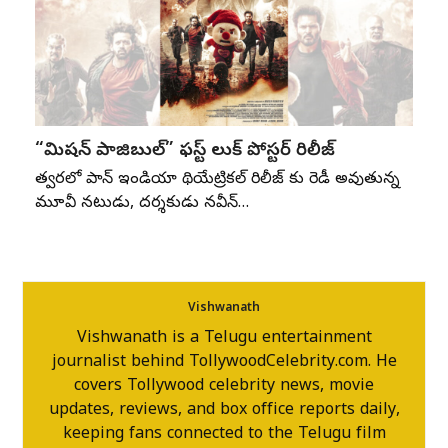
“మిషన్ పాజిబుల్” ఫస్ట్ లుక్ పోస్టర్ రిలీజ్
త్వరలో పాన్ ఇండియా థియేట్రికల్ రిలీజ్ కు రెడీ అవుతున్న
మూవీ నటుడు, దర్శకుడు నవీన్…
Vishwanath
Vishwanath is a Telugu entertainment
journalist behind TollywoodCelebrity.com. He
covers Tollywood celebrity news, movie
updates, reviews, and box office reports daily,
keeping fans connected to the Telugu film