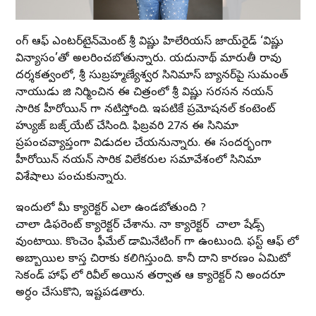
కింగ్ ఆఫ్ ఎంటర్‌టైన్‌మెంట్ శ్రీ విష్ణు హిలేరియస్ జాయ్‌రైడ్‌ ‘విష్ణు
విన్యాసం’తో అలరించబోతున్నారు. యదునాథ్ మారుతీ రావు
దర్శకత్వంలో, శ్రీ సుబ్రహ్మణ్యేశ్వర సినిమాస్ బ్యానర్‌పై సుమంత్
నాయుడు జి నిర్మించిన ఈ చిత్రంలో శ్రీ విష్ణు సరసన నయన్
సారిక హీరోయిన్ గా నటిస్తోంది. ఇపటికే ప్రమోషనల్ కంటెంట్
హ్యుజ్ బజ్ క్రియేట్ చేసింది. ఫిబ్రవరి 27న ఈ సినిమా
ప్రపంచవ్యాప్తంగా విడుదల చేయనున్నారు. ఈ సందర్భంగా
హీరోయిన్ నయన్ సారిక విలేకరుల సమావేశంలో సినిమా
విశేషాలు పంచుకున్నారు.
ఇందులో మీ క్యారెక్టర్ ఎలా ఉండబోతుంది ?
చాలా డిఫరెంట్ క్యారెక్టర్ చేశాను. నా క్యారెక్టర్ కి చాలా షేడ్స్
వుంటాయి. కొంచెం ఫీమేల్ డామినేటింగ్ గా ఉంటుంది. ఫస్ట్ ఆఫ్ లో
అబ్బాయిలకి కాస్త చిరాకు కలిగిస్తుంది. కానీ దానికి కారణం ఏమిటో
సెకండ్ హాఫ్ లో రివీల్ అయిన తర్వాత ఆ క్యారెక్టర్ ని అందరూ
అర్ధం చేసుకొని, ఇష్టపడతారు.