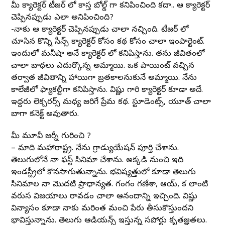
మీ క్యారెక్టర్ టీజర్ లో కాస్త బోల్డ్ గా కనిపించింది కదా.. ఆ క్యారెక్టర్
చెప్పినప్పుడు ఎలా అనిపించింది?
-నాకు ఆ క్యారెక్టర్ చెప్పినప్పుడు చాలా నచ్చింది. టీజర్ లో
చూసిన కొన్ని సీన్స్ క్యారెక్టర్ కోసం కథ కోసం చాలా ఇంపార్టెంట్.
ఇందులో మనీషా అనే క్యారెక్టర్ లో కనిపిస్తాను. తను జీవితంలో
చాలా బాధలు ఎదుర్కొన్న అమ్మాయి. ఒక పాయింట్ వచ్చిన
తర్వాత జీవితాన్ని హాయిగా బ్రతకాలనుకునే అమ్మాయి. నేను
కాలేజీలో ఫ్యాకల్టీగా కనిపిస్తాను. విష్ణు గారి క్యారెక్టర్ కూడా అదే.
ఇద్దరు లెక్చరర్స్ మధ్య జరిగే ప్రేమ కథ. స్టూడెంట్స్, యూత్ చాలా
బాగా కనెక్ట్ అవుతారు.
మీ మూవీ జర్నీ గురించి ?
– మాది మహారాష్ట్ర. నేను గ్రాడ్యుయేషన్ పూర్తి చేశాను.
తెలుగులోనే నా ఫస్ట్ సినిమా చేశాను. అక్కడి నుంచి ఇది
ఇండస్ట్రీలో కొనసాగుతున్నాను. భవిష్యత్తులో కూడా తెలుగు
సినిమాలకి నా మొదటి ప్రాధాన్యత. గంగం గణేశా, ఆయ్, క లాంటి
వరుస విజయాలు రావడం చాలా ఆనందాన్ని ఇచ్చింది. విష్ణు
విన్యాసం కూడా నాకు మరింత మంచి పేరు తీసుకొస్తుందని
భావిస్తున్నాను. తెలుగు ఆడియన్స్ ఇస్తున్న సపోర్టుకి కృతజ్ఞతలు.