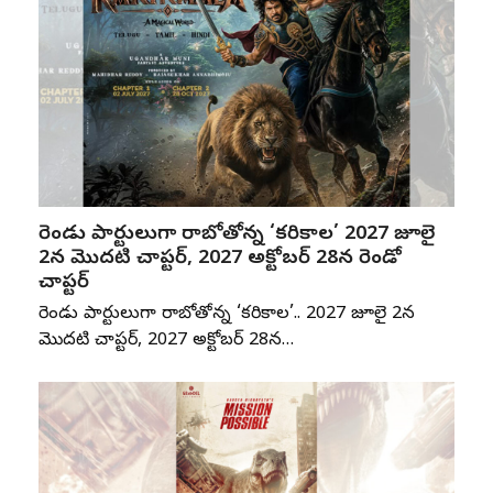
రెండు పార్టులుగా రాబోతోన్న ‘కరికాల’ 2027 జూలై
2న మొదటి చాప్టర్‌, 2027 అక్టోబర్ 28న రెండో
చాప్టర్
రెండు పార్టులుగా రాబోతోన్న ‘కరికాల’.. 2027 జూలై 2న
మొదటి చాప్టర్‌, 2027 అక్టోబర్ 28న…